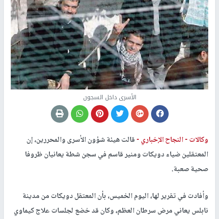
الأسرى داخل السجون
وكالات -
النجاح الإخباري -
قالت هيئة شؤون الأسرى والمحررين، إن
المعتقلين ضياء دويكات ومنير قاسم في سجن شطة يعانيان ظروفا
صحية صعبة.
وأفادت في تقرير لها، اليوم الخميس، بأن المعتقل دويكات من مدينة
نابلس يعاني مرض سرطان العظم، وكان قد خضع لجلسات علاج كيماوي