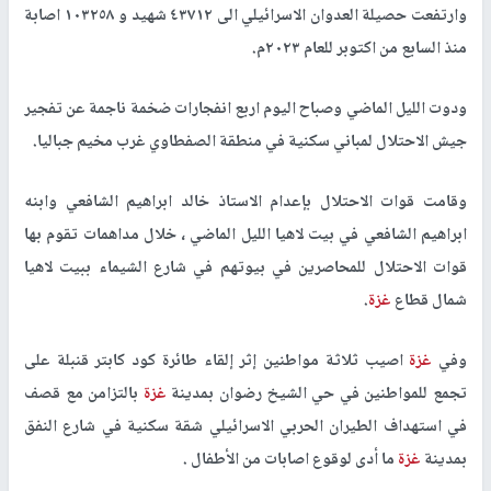
وارتفعت حصيلة العدوان الاسرائيلي الى ٤٣٧١٢ شهيد و ١٠٣٢٥٨ اصابة
منذ السابع من اكتوبر للعام ٢٠٢٣م.
ودوت الليل الماضي وصباح اليوم اربع انفجارات ضخمة ناجمة عن تفجير
جيش الاحتلال لمباني سكنية في منطقة الصفطاوي غرب مخيم جباليا.
وقامت قوات الاحتلال بإعدام الاستاذ خالد ابراهيم الشافعي وابنه
ابراهيم الشافعي في بيت لاهيا الليل الماضي ، خلال مداهمات تقوم بها
قوات الاحتلال للمحاصرين في بيوتهم في شارع الشيماء ببيت لاهيا
شمال قطاع
غزة
.
وفي
غزة
اصيب ثلاثة مواطنين إثر إلقاء طائرة كود كابتر قنبلة على
تجمع للمواطنين في حي الشيخ رضوان بمدينة
غزة
بالتزامن مع قصف
في استهداف الطيران الحربي الاسرائيلي شقة سكنية في شارع النفق
بمدينة
غزة
ما أدى لوقوع اصابات من الأطفال .