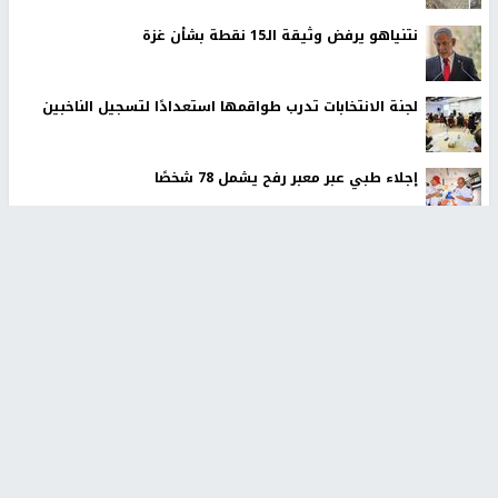
نتنياهو يرفض وثيقة الـ15 نقطة بشأن غزة
لجنة الانتخابات تدرب طواقمها استعدادًا لتسجيل الناخبين
إجلاء طبي عبر معبر رفح يشمل 78 شخصًا
مستوطنون يقطعون عشرات الأشجار المثمرة في خربة
فراسين غرب جنين
وول ستريت جورنال: تفاهمات هرمز تمنح إيران نفوذًا فعليًا
على المضيق
أخبار جامعة النجاح