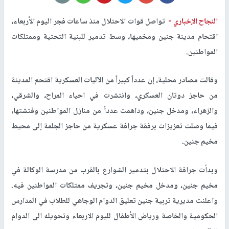
النجاح الإخباري -
تواصل قوات الاحتلال منذ ساعات فجر اليوم الأربعاء،
اقتحام مدينة جنين ومخميها، وسط تدمير للبنية التحتية وممتلكات
المواطنين.
وقالت مصادر محلية، إن عدداً كبيراً من الآليات العسكرية اقتحم المدينة
من حاجز دوتان العسكري، وانتشرت في احياء المراح، والشرقي،
والزهراء، ومدخل جنين، وداهمت عدداً من منازل المواطنين وفتشتها،
فيما وصلت تعزيزات برفقة جرافة عسكرية من حاجز الجلمة إلى محيط
مخيم جنين.
وبدأت جرافة الاحتلال بتدمير الشوارع بالقرب من مدرسة الوكالة في
مخيم جنين، ومدخل مخيم جنين، وتجريف ممتلكات المواطنين فيه.
واعلنت مديرية تربية جنين تعليق الدوام الوجاهي للطلاب في المدارس
الحكومية والخاصة ورياض الأطفال لليوم الاربعاء وتحويله الى الدوام