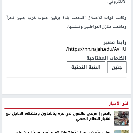
الالكتروني.
وكانت قوات الاحتلال اقتحمت بلدة برقين جنوب غرب جنين فجراً
وداهمت منازل المواطنين وفتشتها.
رابط قصير
https://nn.najah.edu/AVHU/
الكلمات المفتاحية
جنين
البنية التحتية
اخر الأخبار
بالصور| مرضى عالقون في غزة يناشدون بإجلائهم العاجل مع
انهيار النظام الصحي
وول ستريت جورنال: تفاهمات هرمز تعزز نفوذ إيران على