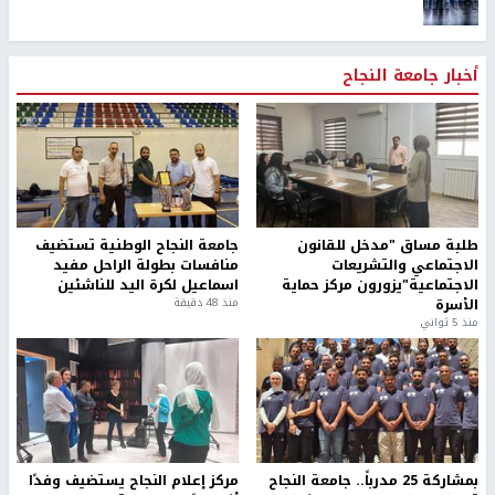
أخبار جامعة النجاح
طلبة مساق "مدخل للقانون
جامعة النجاح الوطنية تستضيف
الاجتماعي والتشريعات
منافسات بطولة الراحل مفيد
الاجتماعية"يزورون مركز حماية
اسماعيل لكرة اليد للناشئين
الأسرة
منذ 48 دقيقة
منذ 5 ثواني
بمشاركة 25 مدرباً.. جامعة النجاح
مركز إعلام النجاح يستضيف وفدًا