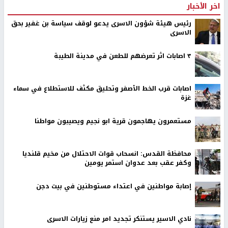
اخر الأخبار
رئيس هيئة شؤون الاسرى يدعو لوقف سياسة بن غفير بحق
الاسرى
٣ اصابات اثر تعرضهم للطعن في مدينة الطيبة
اصابات قرب الخط الأصفر وتحليق مكثف للاستطلاع في سماء
غزة
مستعمرون يهاجمون قرية ابو نجيم ويصيبون مواطنا
محافظة القدس: انسحاب قوات الاحتلال من مخيم قلنديا
وكفر عقب بعد عدوان استمر يومين
إصابة مواطنين في اعتداء مستوطنين في بيت دجن
نادي الاسير يستنكر تجديد امر منع زيارات الاسرى