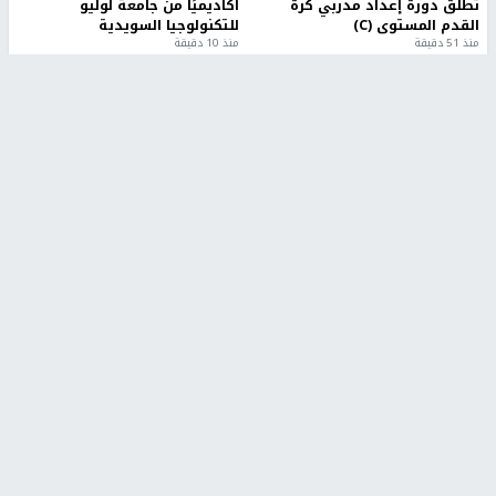
تطلق دورة إعداد مدربي كرة
أكاديميًا من جامعة لوليو
القدم المستوى (C)
للتكنولوجيا السويدية
منذ 51 دقيقة
منذ 10 دقيقة
تقارير
" قانون درومي".. بين حق الدفاع عن النفس وواقع
الفلسطينيين تحت الاحتلال
6 أيام، 17 ساعة ago
تقارير
شهداء بينهم أطفال في غزة.. والاحتلال يصعّد
غاراته ويمنح السكان دقائق للإخلاء
2 أسبوعين ago
تقارير
الإعلام العبري: "معركة مضيق هرمز تستهدف تثبيت
رواية سياسية"
2 أسبوعين، 4 أيام ago
تقارير
تصريحات خاصة
تصريحات خاصة
تصريحات خاصة