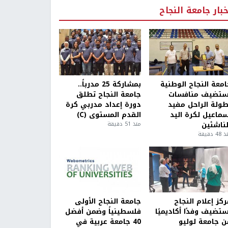
خبار جامعة النجاح
امعة النجاح الوطنية
بمشاركة 25 مدرباً..
ستضيف منافسات
جامعة النجاح تطلق
طولة الراحل مفيد
دورة إعداد مدربي كرة
سماعيل لكرة اليد
القدم المستوى (C)
لناشئين
منذ 51 دقيقة
4 دقيقة
كز إعلام النجاح
جامعة النجاح الأولى
ستضيف وفدًا أكاديميًا
فلسطينياً وضمن أفضل
ن جامعة لوليو
40 جامعة عربية في