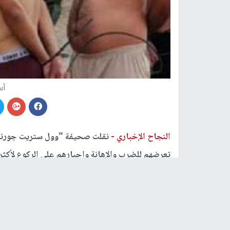
أس
النجاح الإخباري -
نقلت صحيفة "وول ستريت جورنا
تعرضهم للضرب والإهانة وإجبارهم على الركوع لأكثر من 20 س
وأضافوا أن قوات الاحتلال جردتهم من ملابسهم لأوق
وقال الأسير السابق محمد عبيد إن الجنود الإسرائيل