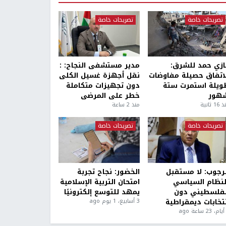
تصريحات خاصة
تصريحات خاصة
ازي حمد للشرق:
مدير مستشفى النجاح: :
لاتفاق حصيلة مفاوضات
نقل أجهزة غسيل الكلى
ويلة استمرت ستة
دون تجهيزات متكاملة
هور
خطر على المرضى
1 ثانية
منذ 2 ساعة
تصريحات خاصة
تصريحات خاصة
لرجوب: لا مستقبل
الخضور: نجاح تجربة
لنظام السياسي
امتحان التربية الإسلامية
لفلسطيني دون
يمهد للتوسع إلكترونيًا
نتخابات ديمقراطية
3 أسابيع، 1 يوم ago