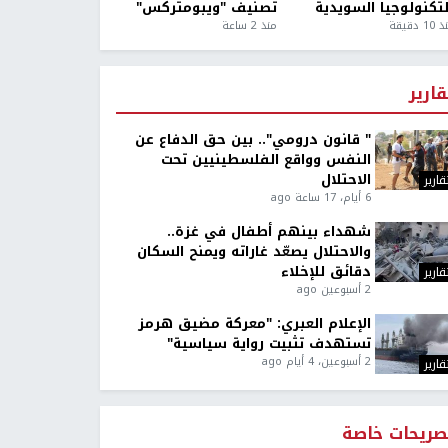
لتكنولوجيا السويدية
تصنيف "ويبومتركس"
1 دقيقة
منذ 2 ساعة
قارير
" قانون درومي".. بين حق الدفاع عن
النفس وواقع الفلسطينيين تحت
الاحتلال
قارير
6 أيام، 17 ساعة ago
شهداء بينهم أطفال في غزة..
والاحتلال يصعّد غاراته ويمنح السكان
دقائق للإخلاء
قارير
2 أسبوعين ago
الإعلام العبري: "معركة مضيق هرمز
تستهدف تثبيت رواية سياسية"
2 أسبوعين، 4 أيام ago
قارير
صريحات خاصة