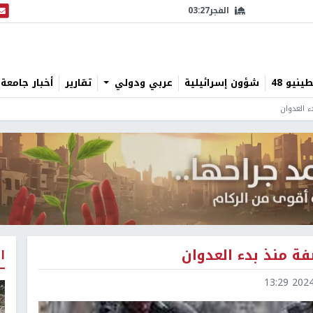
الفجر
03:27
البث
نيو 48
شؤون إسرائيلية
عربي ودولي
تقارير
أخبار جامعة 
ا
2024-0