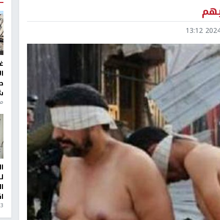
بهم
2024-0
غ
ا
ط
ش
منذ 6
ا
ل
ا
ا
3 أيام، 23 ساعة ago