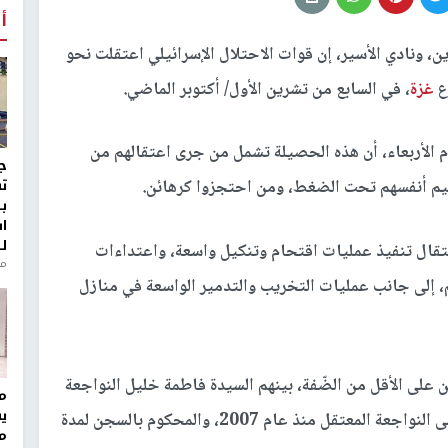
أ
، ونادي الأسير، إن قوات الاحتلال الإسرائيلي اعتقلت نحو
غزة
، في السابع من تشرين الأول/ أكتوبر الماضي.
 الأربعاء، أن هذه الحصيلة تشمل من جرى اعتقالهم من
ج
ت
ليم أنفسهم تحت الضغط، ومن احتجزوا كرهائن.
ب
ا
ل
تقال تنفيذ عمليات اقتحام وتنكيل واسعة، واعتداءات
منذ 8
م، إلى جانب عمليات التخريب والتدمير الواسعة في منازل
 الاحتلال، منذ يوم أمس، 10 مواطنين على الأقل من الضّفة، بينهم السيدة فاطمة خليل النواجعة
مر
ي
من بلدة يطا جنوب الخليل، وهي شقيقة الأسير عيسى النواجعة المعتقل منذ عام 2007، والمحكوم بالسجن لمدة
م