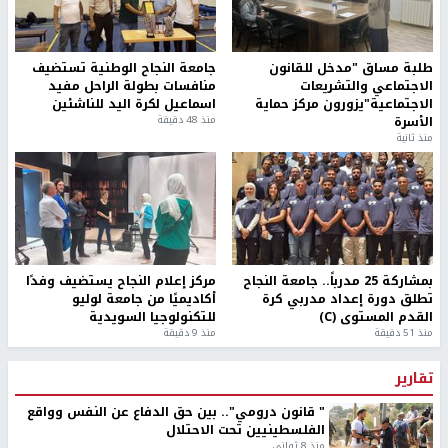
طلبة مساق "مدخل للقانون
جامعة النجاح الوطنية تستضيف
الاجتماعي والتشريعات
منافسات بطولة الراحل مفيد
الاجتماعية"يزورون مركز حماية
اسماعيل لكرة اليد للناشئين
الأسرة
منذ 48 دقيقة
منذ ثانية
بمشاركة 25 مدرباً.. جامعة النجاح
مركز إعلام النجاح يستضيف وفدًا
تطلق دورة إعداد مدربي كرة
أكاديميًا من جامعة لوليو
القدم المستوى (C)
للتكنولوجيا السويدية
منذ 51 دقيقة
منذ 9 دقيقة
تقارير
" قانون درومي".. بين حق الدفاع عن النفس وواقع
الفلسطينيين تحت الاحتلال
منذ 8 ثواني