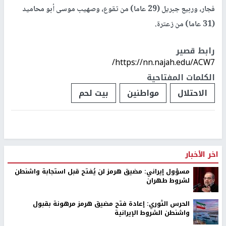
فجار، وربيع جبريل (29 عاما) من تقوع، وصهيب موسى أبو محاميد
(31 عاما) من زعترة.
رابط قصير
https://nn.najah.edu/ACW7/
الكلمات المفتاحية
الاحتلال
مواطنين
بيت لحم
اخر الأخبار
مسؤول إيراني: مضيق هرمز لن يُفتح قبل استجابة واشنطن
لشروط طهران
الحرس الثوري: إعادة فتح مضيق هرمز مرهونة بقبول
واشنطن الشروط الإيرانية