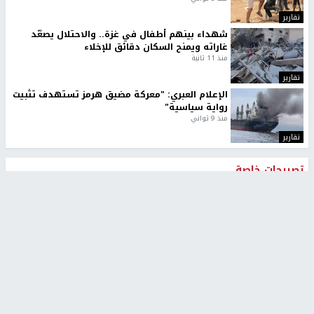
تقارير
شهداء بينهم أطفال في غزة.. والاحتلال يصعّد
غاراته ويمنح السكان دقائق للإخلاء
منذ 11 ثانية
تقارير
الإعلام العبري: "معركة مضيق هرمز تستهدف تثبيت
رواية سياسية"
منذ 9 ثواني
تقارير
تصريحات خاصة
تصريحات خاصة
تصريحات خاصة
غازي حمد للشرق: الاتفاق حصيلة
مدير مستشفى النجاح: : نقل
مفاوضات طويلة استمرت ستة
أجهزة غسيل الكلى دون تجهيزات
شهور
متكاملة خطر على المرضى
منذ 12 ثانية
منذ 2 ساعة