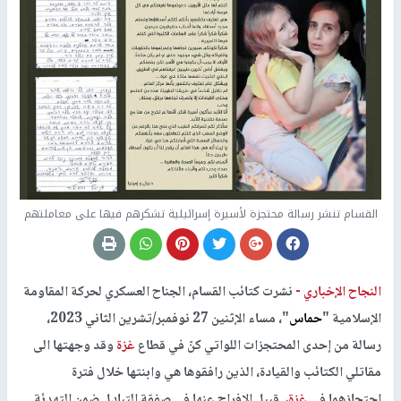
القسام تنشر رسالة محتجزة لأسيرة إسرائيلية تشكرهم فيها على معاملتهم
النجاح الإخباري -
نشرت كتائب القسام، الجناح العسكري لحركة المقاومة
الإسلامية "
حماس
"، مساء الإثنين 27 نوفمبر/تشرين الثاني 2023،
رسالة من إحدى المحتجزات اللواتي كنّ في قطاع
غزة
وقد وجهتها الى
مقاتلي الكتائب والقيادة، الذين رافقوها هي وابنتها خلال فترة
احتجازهما في
غزة
، قبيل الإفراج عنها في صفقة التبادل ضمن التهدئة