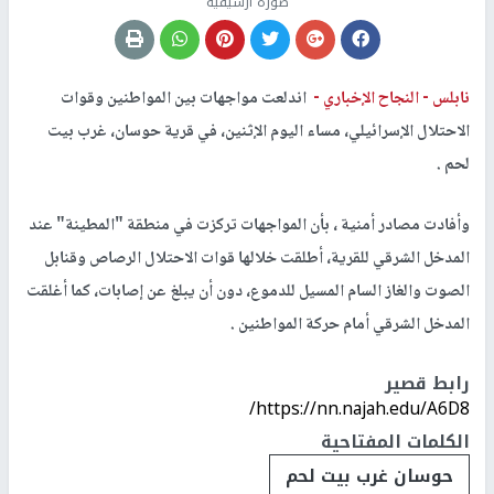
صورة أرشيفية
نابلس -
النجاح الإخباري -
اندلعت مواجهات بين المواطنين وقوات
الاحتلال الإسرائيلي، مساء اليوم الإثنين، في قرية حوسان، غرب بيت
لحم .
وأفادت مصادر أمنية ، بأن المواجهات تركزت في منطقة "المطينة" عند
المدخل الشرقي للقرية، أطلقت خلالها قوات الاحتلال الرصاص وقنابل
الصوت والغاز السام المسيل للدموع، دون أن يبلغ عن إصابات، كما أغلقت
المدخل الشرقي أمام حركة المواطنين .
رابط قصير
https://nn.najah.edu/A6D8/
الكلمات المفتاحية
حوسان غرب بيت لحم