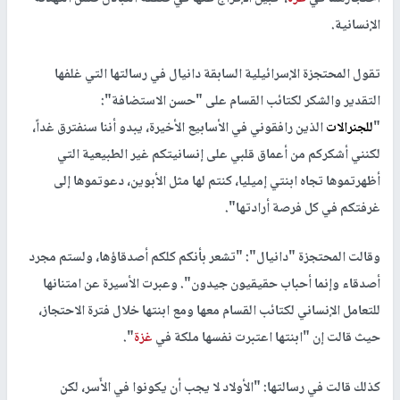
الإنسانية.
تقول المحتجزة الإسرائيلية السابقة دانيال في رسالتها التي غلفها
التقدير والشكر لكتائب القسام على "حسن الاستضافة":
"
للجنرالات
الذين رافقوني في الأسابيع الأخيرة، يبدو أننا سنفترق غداً،
لكنني أشكركم من أعماق قلبي على إنسانيتكم غير الطبيعية التي
أظهرتموها تجاه ابنتي إميليا، كنتم لها مثل الأبوين، دعوتموها إلى
غرفتكم في كل فرصة أرادتها".
وقالت المحتجزة "دانيال": "تشعر بأنكم كلكم أصدقاؤها، ولستم مجرد
أصدقاء وإنما أحباب حقيقيون جيدون". وعبرت الأسيرة عن امتنانها
للتعامل الإنساني لكتائب القسام معها ومع ابنتها خلال فترة الاحتجاز،
حيث قالت إن "ابنتها اعتبرت نفسها ملكة في
غزة
".
كذلك قالت في رسالتها: "الأولاد لا يجب أن يكونوا في الأَسر، لكن