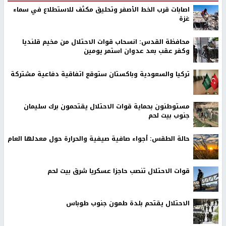
اصابات قرب الخط الأصفر وتحليق مكثف للاستطلاع في سماء
غزة
محافظة القدس: انسحاب قوات الاحتلال من مخيم قلنديا
وكفر عقب بعد عدوان استمر يومين
تركيا والسعودية وباكستان ستوقع اتفاقية دفاعية مشتركة
مستوطنون بحماية قوات الاحتلال يقتحمون برك سليمان
جنوب بيت لحم
حالة الطقس: أجواء صافية صيفية والحرارة حول معدلها العام
قوات الاحتلال تنصب حاجزا عسكريا شرق بيت لحم
الاحتلال يقتحم بلدة طمون جنوب طوباس