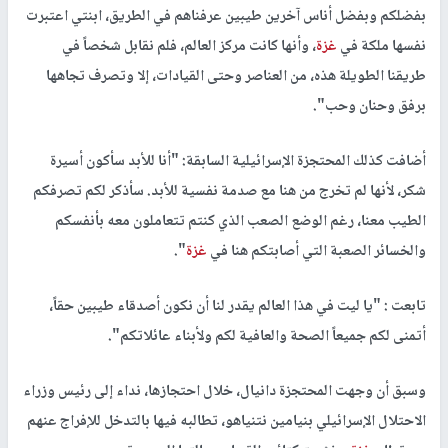
بفضلكم وبفضل أناس آخرين طيبين عرفناهم في الطريق، ابنتي اعتبرت
نفسها ملكة في
غزة
، وأنها كانت مركز العالم، فلم نقابل شخصاً في
طريقنا الطويلة هذه، من العناصر وحتى القيادات، إلا وتصرف تجاهها
برفق وحنان وحب".
أضافت كذلك المحتجزة الإسرائيلية السابقة: "أنا للأبد سأكون أسيرة
شكر، لأنها لم تخرج من هنا مع صدمة نفسية للأبد. سأذكر لكم تصرفكم
الطيب معنا، رغم الوضع الصعب الذي كنتم تتعاملون معه بأنفسكم
والخسائر الصعبة التي أصابتكم هنا في
غزة
".
تابعت : "يا ليت في هذا العالم يقدر لنا أن نكون أصدقاء طيبين حقاً،
أتمنى لكم جميعاً الصحة والعافية لكم ولأبناء عائلاتكم".
وسبق أن وجهت المحتجزة دانيال، خلال احتجازها، نداء إلى رئيس وزراء
الاحتلال الإسرائيلي بنيامين نتنياهو، تطالبه فيها بالتدخل للإفراج عنهم