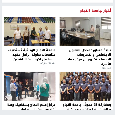
أخبار جامعة النجاح
طلبة مساق "مدخل للقانون
جامعة النجاح الوطنية تستضيف
الاجتماعي والتشريعات
منافسات بطولة الراحل مفيد
الاجتماعية"يزورون مركز حماية
اسماعيل لكرة اليد للناشئين
الأسرة
منذ 48 دقيقة
منذ ثانية
بمشاركة 25 مدرباً.. جامعة النجاح
مركز إعلام النجاح يستضيف وفدًا
تطلق دورة إعداد مدربي كرة
أكاديميًا من جامعة لوليو
القدم المستوى (C)
للتكنولوجيا السويدية