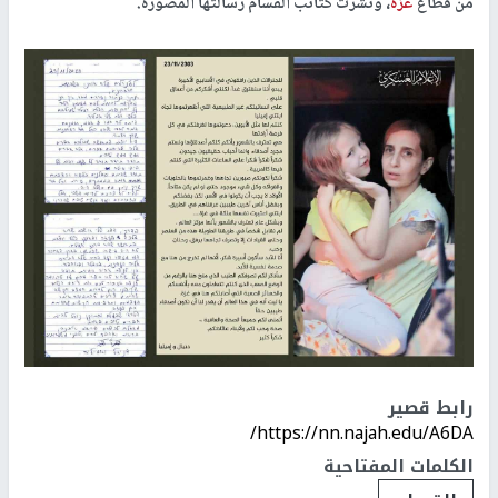
من قطاع
غزة
، ونشرت كتائب القسام رسالتها المصورة.
رابط قصير
https://nn.najah.edu/A6DA/
الكلمات المفتاحية