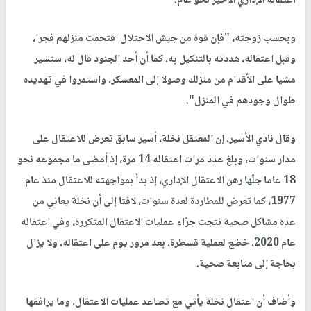
اعتقاله الإداري الأخير نحو عام.
وبحسب زوجته، "فإن قوة من جيش الاحتلال اقتحمت منزلهم فجرا،
وقبل اعتقاله، هددته بالتنكيل به، كما أن أحد الجنود قال له، ستسير
مشيا على الأقدام من منزلك وصولا إلى المعسكر، واستمروا في تهديده
طوال وجودهم في المنزل".
وقال نادي الأسير، إن المعتقل نخلة، أسير سابق تعرض للاعتقال على
مدار سنوات، وبلغ عدد مرات اعتقاله 14 مرة، إذ أمضى ما مجموعه نحو
18 عاما جلّها رهن الاعتقال الإداري، إذ بدأ بمواجهته للاعتقال منذ عام
1977، كما تعرض للمطاردة لعدة سنوات، لافتا إلى أن نخلة يعاني من
عدة مشاكل صحية نتجت جرّاء عمليات الاعتقال المتكررة، وفي اعتقاله
عام 2020، خضع لعملية قسطرة، بعد مرور يوم على اعتقاله، ولا يزال
بحاجة إلى متابعة صحية.
وأضاف أن اعتقال نخلة يأتي مع تصاعد عمليات الاعتقال، وما يرافقها