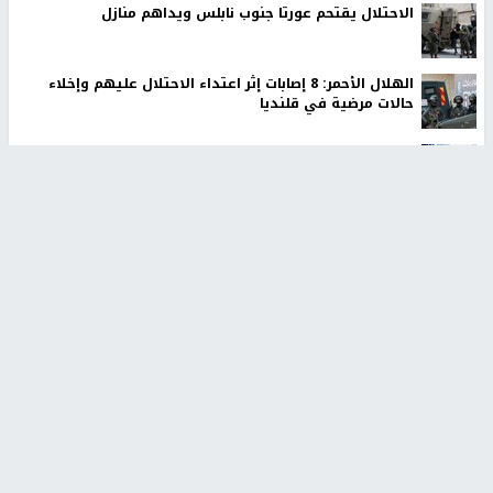
الاحتلال يقتحم عورتا جنوب نابلس ويداهم منازل
الهلال الأحمر: 8 إصابات إثر اعتداء الاحتلال عليهم وإخلاء
حالات مرضية في قلنديا
من هو عبد السلام السيد الذي وصل إلى سباق مجلس
الشيوخ الأميركي عن ميشيغان؟
الاحتلال يفرج عن 24 عاملاً من غزة
إيران تعلن الاتفاق مع عُمان على ممر ملاحي آمن في مضيق
هرمز
أخبار جامعة النجاح