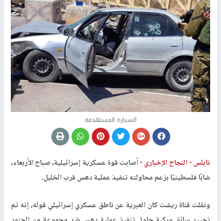
السيارة المستهدفة
نابلس -
النجاح الإخباري -
أصابت قوة عسكرية إسرائيلية، صباح الأربعاء،
شابًا فلسطينيًا بزعم محاولته تنفيذ عملية دهس قرب الخليل.
ونقلت قناة ريشت كان العبرية عن ناطق عسكري إسرائيلي قوله، إنه تم
تحييد سائق مركبة حاول تنفيذ عملية دهس ضد مجموعة من الجنود