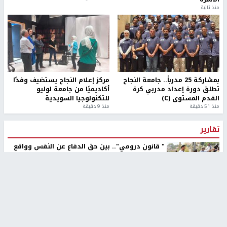
منذ ثانية
بمشاركة 25 مدرباً.. جامعة النجاح
مركز إعلام النجاح يستضيف وفدًا
تطلق دورة إعداد مدربي كرة
أكاديميًا من جامعة لوليو
القدم المستوى (C)
للتكنولوجيا السويدية
منذ 51 دقيقة
منذ 9 دقيقة
تقارير
" قانون درومي".. بين حق الدفاع عن النفس وواقع
الفلسطينيين تحت الاحتلال
منذ 8 ثواني
تقارير
شهداء بينهم أطفال في غزة.. والاحتلال يصعّد
غاراته ويمنح السكان دقائق للإخلاء
منذ 11 ثانية
تقارير