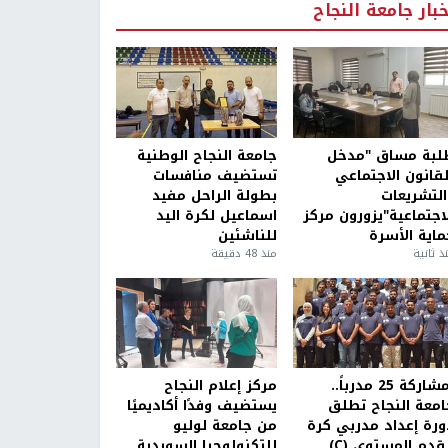
خبار جامعة النجاح
لبة مساق "مدخل
جامعة النجاح الوطنية
لقانون الاجتماعي
تستضيف منافسات
التشريعات
بطولة الراحل مفيد
لاجتماعية"يزورون مركز
اسماعيل لكرة اليد
ماية الأسرة
للناشئين
ذ ثانية
منذ 48 دقيقة
بمشاركة 25 مدرباً..
مركز إعلام النجاح
امعة النجاح تطلق
يستضيف وفدًا أكاديميًا
ورة إعداد مدربي كرة
من جامعة لوليو
قدم المستوى (C)
للتكنولوجيا السويدية