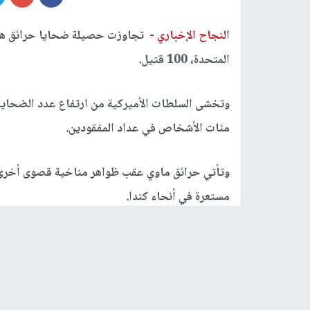
النجاح الإخباري -
تجاوزت حصيلة ضحايا حرائق هاواي
المتحدة، 100 قتيل.
وتخشى السلطات الأميركية من ارتفاع عدد الضحايا 
مئات الأشخاص في عداد المفقودين.
وتأتي حرائق ماوي عقب ظواهر مناخية قصوى أخرى ف
مستعرة في أنحاء كندا.
وستستغرق إعادة الإعمار وقتا طويلا. وتُقدّر كلفتها بحوالي 5,52 مليار دولار، وفقا للسلطات
رابط قصير
https://nn.najah.edu/9XWU/