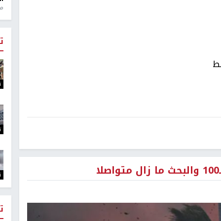
منذ 1
ت
بط
ت
ت
ت
ت