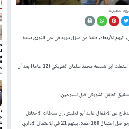
أ
رة تعبيرية
 اليوم الأربعاء، طفلا من منزل ذويه في حي الثوري ببلدة
ط
ل
و
ا
وأفاد المقدسي محمود الشويكي بأن قوات الاحتلال اعتقلت ابن شقيقه محمد سلمان الشويكي (12 عاما) بعد أن
ح
من
لدفاع عن الأطفال عايد أبو قطيش، إن سلطات الاحتلال
ج
د
ال