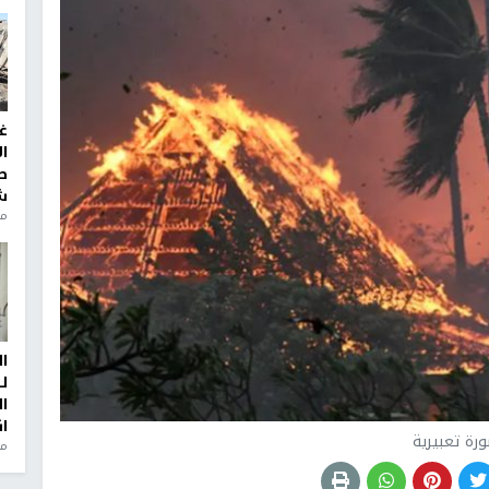
غ
ا
ط
ش
منذ 2
ا
ل
ا
ا
رة تعبيرية
من