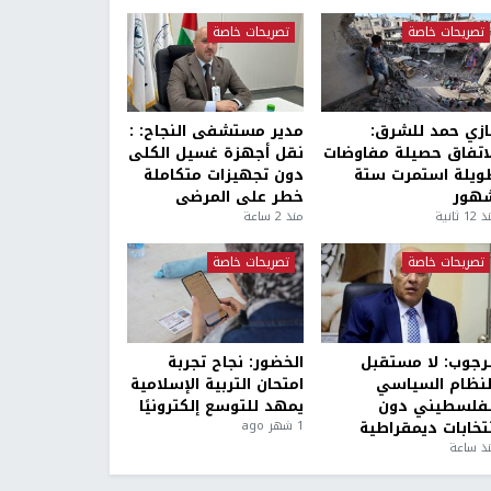
تصريحات خاصة
تصريحات خاصة
ازي حمد للشرق:
مدير مستشفى النجاح: :
لاتفاق حصيلة مفاوضات
نقل أجهزة غسيل الكلى
ويلة استمرت ستة
دون تجهيزات متكاملة
هور
خطر على المرضى
1 ثانية
منذ 2 ساعة
تصريحات خاصة
تصريحات خاصة
لرجوب: لا مستقبل
الخضور: نجاح تجربة
لنظام السياسي
امتحان التربية الإسلامية
لفلسطيني دون
يمهد للتوسع إلكترونيًا
نتخابات ديمقراطية
1 شهر ago
ذ ساعة