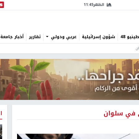
الظهر
11:45
البث
نيو 48
شؤون إسرائيلية
عربي ودولي
تقارير
أخبار جامعة 
ان
ي في سلوان
ا