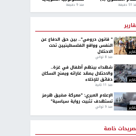
5 دقيقة
منذ 9 دقيقة
قارير
" قانون درومي".. بين حق الدفاع عن
النفس وواقع الفلسطينيين تحت
الاحتلال
قارير
منذ 8 ثواني
شهداء بينهم أطفال في غزة..
والاحتلال يصعّد غاراته ويمنح السكان
دقائق للإخلاء
قارير
منذ 11 ثانية
الإعلام العبري: "معركة مضيق هرمز
تستهدف تثبيت رواية سياسية"
منذ 9 ثواني
قارير
صريحات خاصة