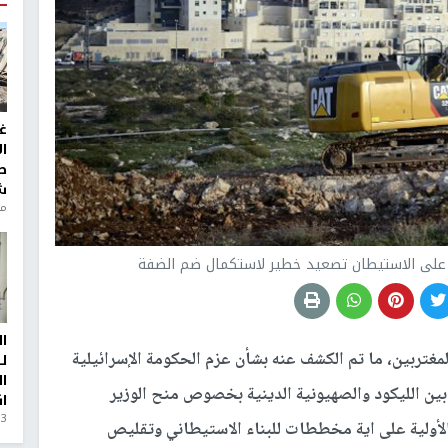
غ
ا
ط
ش
منذ 6
 على الاستيطان تصعيد خطير لاستكمال ضم الضفة
ا
لمغتربين، ما تم الكشف عنه بشأن عزم الحكومة الإسرائيلية
ل
ا
 بين الليكود والصهيونية الدينية بخصوص منح الوزير
ا
3 أيام، 23 ساعة ago
لأولية على اية مخططات للبناء الاستيطاني وتقليص