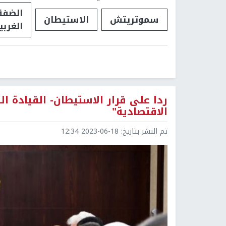
الضفة
سموتريتش
الاستيطان
الغربي
ردا على قرار الاستيطان- القيادة ال
الاقتصادية"
تم النشر بتاريخ:
2023-06-18 12:34