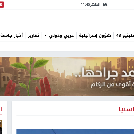
الظهر
11:45
البث
نيو 48
شؤون إسرائيلية
عربي ودولي
تقارير
أخبار جامعة 
استيا
ا