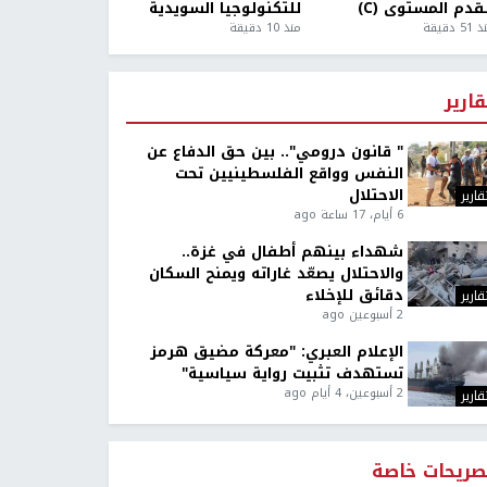
قدم المستوى (C)
للتكنولوجيا السويدية
5 دقيقة
منذ 10 دقيقة
قارير
" قانون درومي".. بين حق الدفاع عن
النفس وواقع الفلسطينيين تحت
الاحتلال
قارير
6 أيام، 17 ساعة ago
شهداء بينهم أطفال في غزة..
والاحتلال يصعّد غاراته ويمنح السكان
دقائق للإخلاء
قارير
2 أسبوعين ago
الإعلام العبري: "معركة مضيق هرمز
تستهدف تثبيت رواية سياسية"
2 أسبوعين، 4 أيام ago
قارير
صريحات خاصة