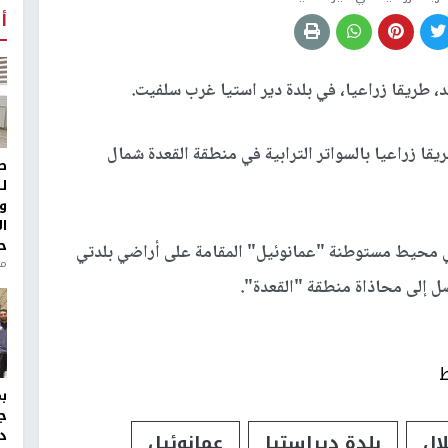
أ
د، طريقا زراعيا، في بلدة دير استيا غرب سلفيت.
قا زراعيا بالسواتر الترابية في منطقة القعدة شمال
ط
ل
و
ا
ح
في محيط مستوطنة "عمانوئيل" المقامة على أراضي بلدتي
منذ 
ل إلى محاذاة منطقة "القعدة".
ط
ج
د
ال
بلدة ديراستيا
عمانوئيل