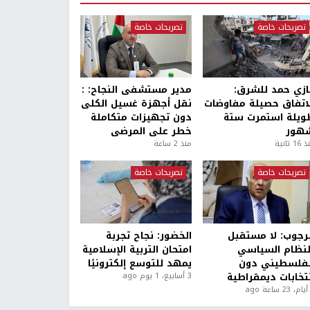
تصريحات خاصة
تصريحات خاصة
ازي حمد للشرق:
مدير مستشفى النجاح: :
لاتفاق حصيلة مفاوضات
نقل أجهزة غسيل الكلى
ويلة استمرت ستة
دون تجهيزات متكاملة
هور
خطر على المرضى
1 ثانية
منذ 2 ساعة
تصريحات خاصة
تصريحات خاصة
لرجوب: لا مستقبل
الخضور: نجاح تجربة
لنظام السياسي
امتحان التربية الإسلامية
لفلسطيني دون
يمهد للتوسع إلكترونيًا
نتخابات ديمقراطية
3 أسابيع، 1 يوم ago