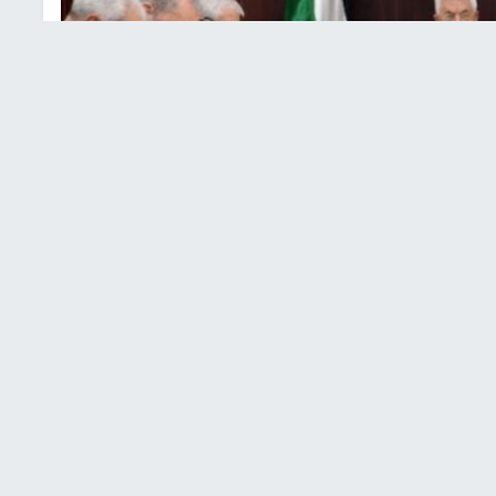
دة الفلسطينية
نظمة التحرير، حسين الشيخ عبر (تويتر) "قررنا مقاطعة
وم غد ردا على قرار الحكومة الإسرائيلية تسريع الاستيطان".