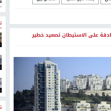
ال
منذ 1
ت
دقة على الاستيطان تصعيد خطير
ت
ت
ت
ت