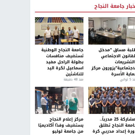
خبار جامعة النجاح
لبة مساق "مدخل
جامعة النجاح الوطنية
لقانون الاجتماعي
تستضيف منافسات
التشريعات
بطولة الراحل مفيد
لاجتماعية"يزورون مركز
اسماعيل لكرة اليد
ماية الأسرة
للناشئين
5 ثواني
منذ 48 دقيقة
بمشاركة 25 مدرباً..
مركز إعلام النجاح
امعة النجاح تطلق
يستضيف وفدًا أكاديميًا
ورة إعداد مدربي كرة
من جامعة لوليو