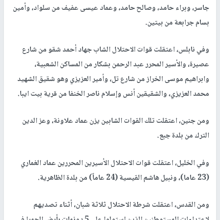
جاسر، وبراء حامد، وصالح حامد، وعماد عيسى عفيف من سلواد، وأمين
بسام جرابعة من بيتين.
وفي نابلس، اعتقلت قوات الاحتلال الشاب جهاد أحمد شقو من شارع
عصيرة، والأسير المحرر عبد الرحمن بشكار من المساكن الشعبية،
وابراهيم موسى الخراز من شارع تل، وأمير العزيزي وهو شقيق الشهيد
محمد العزيزي، والشقيقين أنس وإسلام ناصر الخنفا من قرية بيت ايبا.
ومن جنين، اعتقلت تلك القوات الشابين يزن عماد علاونة، وعز الدين
الترك من بلدة جبع.
وفي الخليل، اعتقلت قوات الاحتلال الأسيرين المحررين عماد الغماري
(23 عاما)، ونبيل هاشم القيسية (24 عاماً) من بلدة الظاهرية.
ومن القدس، اعتقلت شرطة الاحتلال ثلاثة شبان، أثناء تصديهم
لاعتداءات المستوطنين الذين استولوا على 5 دونمات بأرض الحمرا في