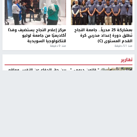
بمشاركة 25 مدرباً.. جامعة النجاح
مركز إعلام النجاح يستضيف وفدًا
تطلق دورة إعداد مدربي كرة
أكاديميًا من جامعة لوليو
القدم المستوى (C)
للتكنولوجيا السويدية
منذ 51 دقيقة
منذ 9 دقيقة
تقارير
" قانون درومي".. بين حق الدفاع عن النفس وواقع
الفلسطينيين تحت الاحتلال
منذ 8 ثواني
تقارير
شهداء بينهم أطفال في غزة.. والاحتلال يصعّد
غاراته ويمنح السكان دقائق للإخلاء
منذ 11 ثانية
تقارير
الإعلام العبري: "معركة مضيق هرمز تستهدف تثبيت
رواية سياسية"
منذ 9 ثواني