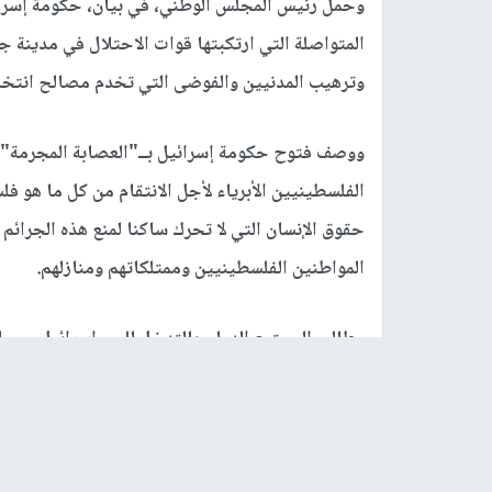
وحمل رئيس المجلس الوطني، في بيان، حكومة إسرائي
المتواصلة التي ارتكبتها قوات الاحتلال في مدينة 
وترهيب المدنيين والفوضى التي تخدم مصالح انتخابي
ووصف فتوح حكومة إسرائيل بــ"العصابة المجرمة" ال
الفلسطينيين الأبرياء لأجل الانتقام من كل ما هو
حقوق الإنسان التي لا تحرك ساكنا لمنع هذه الجرائ
المواطنين الفلسطينيين وممتلكاتهم ومنازلهم.
وطالب المجتمع الدولي بالتدخل للجم اسرائيل ومحاس
رابط قصير
https://nn.najah.edu/99A1/
الكلمات المفتاحية