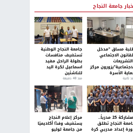
خبار جامعة النجاح
لبة مساق "مدخل
جامعة النجاح الوطنية
لقانون الاجتماعي
تستضيف منافسات
التشريعات
بطولة الراحل مفيد
لاجتماعية"يزورون مركز
اسماعيل لكرة اليد
ماية الأسرة
للناشئين
ذ ثانية
منذ 48 دقيقة
بمشاركة 25 مدرباً..
مركز إعلام النجاح
امعة النجاح تطلق
يستضيف وفدًا أكاديميًا
ورة إعداد مدربي كرة
من جامعة لوليو