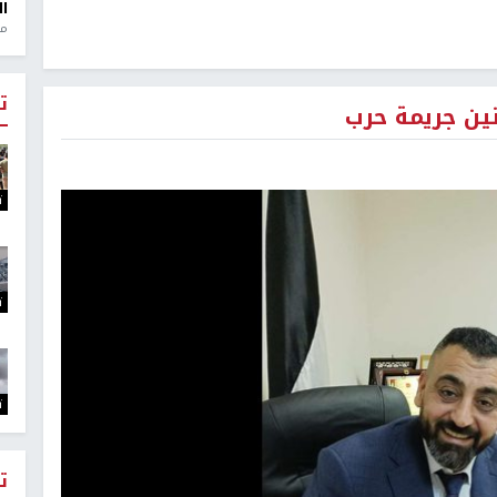
ال
منذ 1
ت
ين جريمة حرب
ت
ت
ت
ت