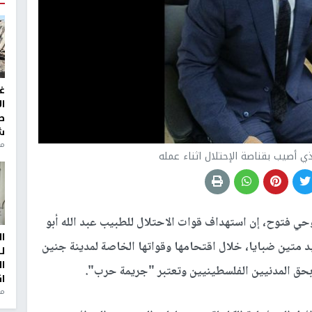
غ
ا
ط
ش
منذ 2
ذي أصيب بقناصة الإحتلال اثناء عمله
 فتوح، إن استهداف قوات الاحتلال للطبيب عبد الله أبو
ا
د متين ضبايا، خلال اقتحامها وقواتها الخاصة لمدينة جنين
ل
ا
ل بحق المدنيين الفلسطينيين وتعتبر "جريمة حرب".
ا
من