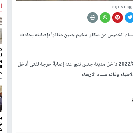
أ
رة تعبيرية
 مصرعه مساء الخميس من سكان مخيم جنين متأثراً بإصابته بحادث
ط
ل
و
وذكرت مصادر محلية ان الحادث وقوع بتاريخ 2022/8/11 داخل مدينة جنين نتج عنه إصابةً حرجة لفتى أدخل
ا
ح
اطباء وفاته مساء الاربعاء.
من
ج
د