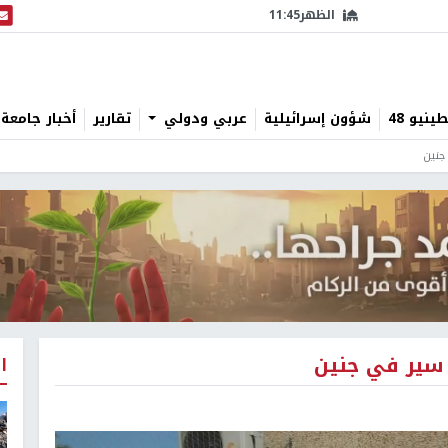
الظهر
11:45
البث
نيو 48
شؤون إسرائيلية
عربي ودولي
تقارير
أخبار جامعة 
جنين
 سير في جنين
ا