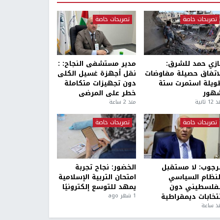
تصريحات خاصة
تصريحات خاصة
ازي حمد للشرق:
مدير مستشفى النجاح: :
لاتفاق حصيلة مفاوضات
نقل أجهزة غسيل الكلى
ويلة استمرت ستة
دون تجهيزات متكاملة
هور
خطر على المرضى
1 ثانية
منذ 2 ساعة
تصريحات خاصة
تصريحات خاصة
لرجوب: لا مستقبل
الخضور: نجاح تجربة
لنظام السياسي
امتحان التربية الإسلامية
لفلسطيني دون
يمهد للتوسع إلكترونيًا
نتخابات ديمقراطية
1 شهر ago
ذ ساعة