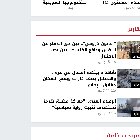
قدم المستوى (C)
للتكنولوجيا السويدية
5 دقيقة
منذ 9 دقيقة
قارير
" قانون درومي".. بين حق الدفاع عن
النفس وواقع الفلسطينيين تحت
الاحتلال
قارير
منذ 8 ثواني
شهداء بينهم أطفال في غزة..
والاحتلال يصعّد غاراته ويمنح السكان
دقائق للإخلاء
قارير
منذ 11 ثانية
الإعلام العبري: "معركة مضيق هرمز
تستهدف تثبيت رواية سياسية"
منذ 9 ثواني
قارير
صريحات خاصة