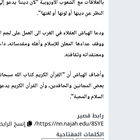
بالعلاقات مع الشعوب الأوروبية "لأن ديننا يدعو
النظر عن دينها أو لونها أو لغتها".
ودعا الهباش العقلاء في الغرب الى العمل على لجم ا
ووقف عداءها المعلن للإسلام وأهله ومقدساته، داعيً
ومعتقداته وثقافته
.
وأضاف الهباش أن "القرآن الكريم كتاب الله سبح
بعض المجانين والحاقدين، وأن القرآن الكريم يدعو 
السلام والمحبة".
رابط قصير
https://nn.najah.edu/8SYE/
إنسخ الرابط
الكلمات المفتاحية