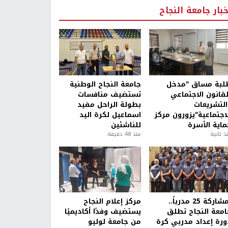
خبار جامعة النجاح
لبة مساق "مدخل
جامعة النجاح الوطنية
لقانون الاجتماعي
تستضيف منافسات
التشريعات
بطولة الراحل مفيد
لاجتماعية"يزورون مركز
اسماعيل لكرة اليد
ماية الأسرة
للناشئين
ذ ثانية
منذ 48 دقيقة
بمشاركة 25 مدرباً..
مركز إعلام النجاح
امعة النجاح تطلق
يستضيف وفدًا أكاديميًا
ورة إعداد مدربي كرة
من جامعة لوليو