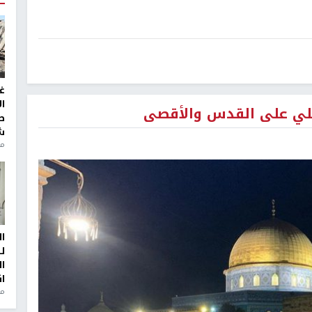
غ
ا
ائيلي على القدس والأقصى
ط
ش
منذ 2
ا
ل
ا
ا
من