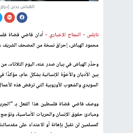
الهباش يدين إحراق
نابلس -
النجاح الإخباري -
أدان قاضي قضاة فلسطي
محمود الهباش، إحراق نسخة من المصحف الشريف عل
وحذّر الهباش في بيان صدر عنه، اليوم الثلاثاء، من
بين الأديان والأخوّة الإنسانية بشكل عام، مؤكدًا ف
السويدي والشعوب الأوروبية التي ترفض هذه الأعمال 
ووصف قاضي قضاة فلسطين هذا الفعل بـ "الجريمة 
ومبادئ حقوق الإنسان والحريات الأساسية، وتؤجج مش
كمسلمين لن نقبل بإهانة أو الاعتداء على مقدساتن