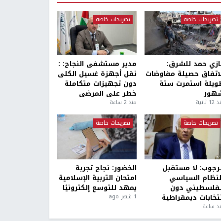
تصريحات خاصة
تصريحات خاصة
ازي حمد للشرق:
مدير مستشفى النجاح: :
لاتفاق حصيلة مفاوضات
نقل أجهزة غسيل الكلى
ويلة استمرت ستة
دون تجهيزات متكاملة
هور
خطر على المرضى
1 ثانية
منذ 2 ساعة
تصريحات خاصة
تصريحات خاصة
لرجوب: لا مستقبل
الخضور: نجاح تجربة
لنظام السياسي
امتحان التربية الإسلامية
لفلسطيني دون
يمهد للتوسع إلكترونيًا
نتخابات ديمقراطية
1 شهر ago
ذ ساعة