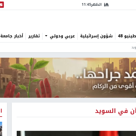
الظهر
11:45
البث
نيو 48
شؤون إسرائيلية
عربي ودولي
تقارير
أخبار جامعة 
يد
آن في السويد
ا