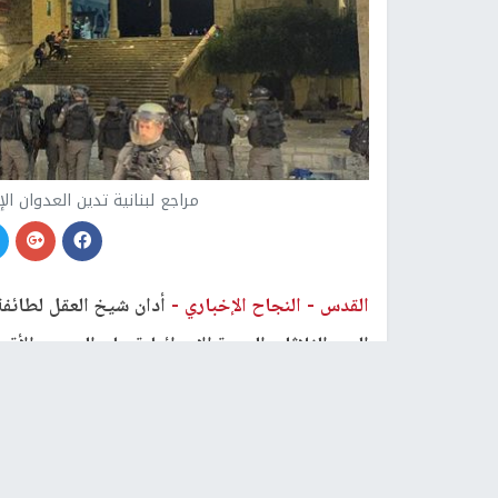
مراجع لبنانية تدين العدوان 
القدس -
النجاح الإخباري -
أدان شيخ العقل لطائفة 
اليوم الثلاثاء، الهجمة الإسرائيلية على المسجد ال
شهر رمضان المبارك، وحق الفلسطينيين بأرضهم وم
وعبّر عن تضامنه مع الشعب الفلسطيني في التمسك ب
الوقوف الى جانب هذا الحق بقوة وحزم
.