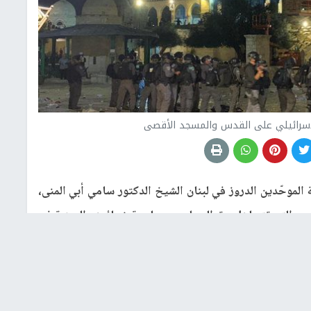
الإسرائيلي على القدس والمسجد الأقصى
الموحّدين الدروز في لبنان الشيخ الدكتور سامي أبي المنى،
أقصى، التي تتجاهل حق المسلمين بممارسة شعائرهم الدينية في
قدساتهم.
قضيته وتراثه الديني الوطني، داعيًا المجتمع الدولي الى