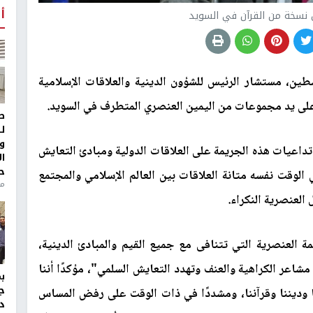
أ
 نسخة من القرآن في السويد
ن، مستشار الرئيس للشؤون الدينية والعلاقات الإسلامية
ى يد مجموعات من اليمين العنصري المتطرف في السويد.
ط
ل
و
 تداعيات هذه الجريمة على العلاقات الدولية ومبادئ التعايش
ا
ح
ي الوقت نفسه متانة العلاقات بين العالم الإسلامي والمجتمع
من
العنصرية النكراء
.
العنصرية التي تتنافى مع جميع القيم والمبادئ الدينية،
اعر الكراهية والعنف وتهدد التعايش السلمي"، مؤكدًا أننا
ج
ا وديننا وقرآننا، ومشددًا في ذات الوقت على رفض المساس
د