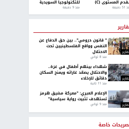
قدم المستوى (C)
للتكنولوجيا السويدية
5 دقيقة
منذ 9 دقيقة
قارير
" قانون درومي".. بين حق الدفاع عن
النفس وواقع الفلسطينيين تحت
الاحتلال
قارير
منذ 8 ثواني
شهداء بينهم أطفال في غزة..
والاحتلال يصعّد غاراته ويمنح السكان
دقائق للإخلاء
قارير
منذ 11 ثانية
الإعلام العبري: "معركة مضيق هرمز
تستهدف تثبيت رواية سياسية"
منذ 9 ثواني
قارير
صريحات خاصة