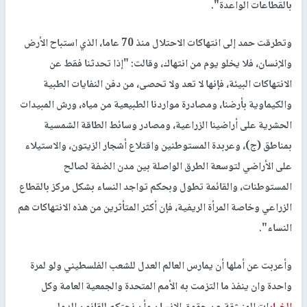
بالقطاعات الواعدة".
وتطرقت حمد إلى انتهاكات الاحتلال منذ 70 عاما، الذي استباح الأرض
والإنسان، فلا يخلو يوم من انتهاك، وقالت: "إذا تحدثنا فقط عن
الانتهاكات البيئة، فإنها لا تعد ولا تحصى، من دفن النفايات الطبية
والكيماوية بأرضنا، ومصادرة مواردنا الطبيعية من مياه، ورش المبيدات
الحشرية على أراضينا الزراعية، ومصادر وسائط الطاقة الشمسية
بمناطق (ج)، وعربدة المستوطنين واقتلاع أشجار الزيتون، والاستيلاء
على الأراضي لتوسعة الطرق الواصلة بين مدن الضفة لصالح
المستوطنات، والقائمة تطول وبحكم تواجد النساء بشكل مركز بالقطاع
الزراعي وخاصة المرأة الريفية، فإن أكثر المتأثرين من هذه الانتهاكات هم
النساء".
وأعربت عن أملها أن يمارس العالم العدل للشعب الفلسطيني ولو لمرة
واحدة وان ينفذ ما التزمت به الأمم المتحدة والجمعية العامة وكل