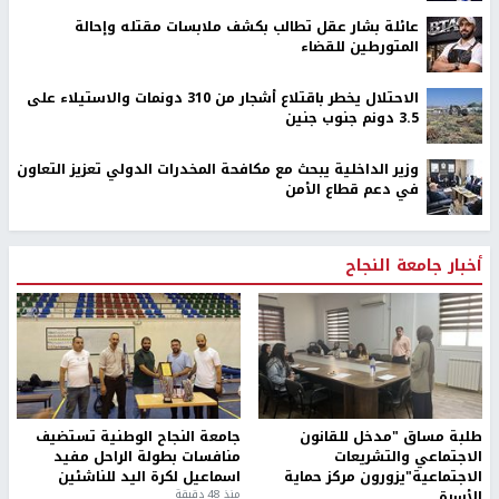
عائلة بشار عقل تطالب بكشف ملابسات مقتله وإحالة
المتورطين للقضاء
الاحتلال يخطر باقتلاع أشجار من 310 دونمات والاستيلاء على
3.5 دونم جنوب جنين
وزير الداخلية يبحث مع مكافحة المخدرات الدولي تعزيز التعاون
في دعم قطاع الأمن
أخبار جامعة النجاح
طلبة مساق "مدخل للقانون
جامعة النجاح الوطنية تستضيف
الاجتماعي والتشريعات
منافسات بطولة الراحل مفيد
الاجتماعية"يزورون مركز حماية
اسماعيل لكرة اليد للناشئين
الأسرة
منذ 48 دقيقة