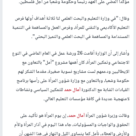
مؤكدا المضي على العهد رئيسا وحكومة وشعبا من أجل فلسطين.
وقال: "في وزارة التعليم والبحث العلمي لنا ثلاثة أهداف أولها فرص
التعليم الأكاديمي والتقني للمرأة، وفرص العمل والمساهمة في التنمية
المستدامة والمساهمة في البحث العلمي والتميز البحثي".
وأشار إلى أن الوزارة أقامت 26 ورشة عمل في العام الماضي في النوع
الاجتماعي وتمكين المرأة، كان أهمها مشروع "أمل" بالتعاون مع
الإيطاليين ودعمهم لست مشاريع نسوية صغيرة، مقدما الشكر لهم
حكومة وشعبا، وبالتعاون مع وزارة شؤون المرأة على رأسها برنامج
القيادات الشابة مع الدكتورة
آمال حمد
للتمكين السياسي ونشاطات
لامنهجية عديدة في كافة مؤسسات التعليم العالي.
وقالت وزيرة شؤون المرأة
آمال حمد
، إن يوم المرأة هو تأكيد على
الحقوق والواجبات والمسؤوليات، جاء هذا اليوم في آذار المرأة والأم
والأرض والعطاء، نأمل كما يتساوى الليل والنهار في هذا الشهر، أن