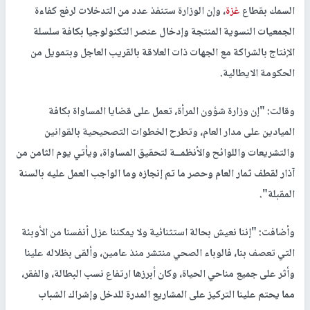
السمك بقطاع
غزة
، وإن الوزارة ستنفذ عدد من التدخلات لرفع كفاءة
الجمعيات النسوية المنتجة وإدخال عنصر التكنولوجيا بكافة سلسلة
الإنتاج بالشراكة مع الجهات ذات العلاقة بالقريب العاجل وبتمويل من
الحكومة الايطالية.
وقالت: "إن وزارة شؤون المرأة، تعمل على قضايا المساواة بكافة
الميادين على مدار العام، وتطرح الخطوات التصحيحية بالقوانين
والتشريعات واللوائح والأنظمــة لتحقيق المساواة، ويأتي يوم الثامن من
آذار لقطف ثمار العام وحصر ما تم إنجازه وما الواجب العمل عليه بالسنة
المقبلة".
وأضافت: "إننا نعيش بحالة استثنائية ولا يمكننا عزل أنفسنا من الأوبئة
التي تعصف بنا، فالوباء الصحي منتشر منذ عامين، وألقى بظلاله علينا
وأثر على جميع مناحي الحياة، وكان أبرزها ارتفاع نسب البطالة، والفقر،
مما يحتم علينا التركيز على المشاريع المدرة للدخل وإشراك الشباب