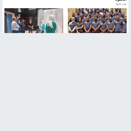
منذ ثانية
بمشاركة 25 مدرباً.. جامعة النجاح
مركز إعلام النجاح يستضيف وفدًا
تطلق دورة إعداد مدربي كرة
أكاديميًا من جامعة لوليو
القدم المستوى (C)
للتكنولوجيا السويدية
منذ 51 دقيقة
منذ 9 دقيقة
تقارير
" قانون درومي".. بين حق الدفاع عن النفس وواقع
الفلسطينيين تحت الاحتلال
منذ 8 ثواني
تقارير
شهداء بينهم أطفال في غزة.. والاحتلال يصعّد
غاراته ويمنح السكان دقائق للإخلاء
منذ 11 ثانية
تقارير