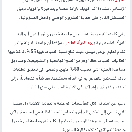
الخيار
ات المنبثقة عن حقوق الإنسان وأن نحتكم للقانون الدولي
الإنساني، مشددة أننا أقوياء بإرادة شعبنا وجماهيرنا وأقوياء بجيل
المستقبل القادر على حماية المشروع الوطني وتحمل المسؤولية.
وفي كلمته الترحيبية، هنأ رئيس جامعة خضوري نور الدين أبو الرب
المرأة الفلسطينية ب
يوم المرأة العالمي
، مؤكدا أن جامعة الدولة والتي
تقدم تعليم نوعي ميسر، حيث تبلغ نسبة الفتيات فيها 55%، تأخذ فيها
الطالبات الفتيات حظا أوفر من المنح الجامعية والتشجيعية، وصناديق
مساعدة الطلبة التي تصيب 80% منهن، وتسعى إلى تحقيق تطلعات
دولة فلسطين للنهوض بواقع المرأة وتمكينها، معرفياً واقتصادياً، وإلى
استثمار قدراتها وإشراكها في الإدارة العليا وفي صنع القرار.
وعبر عن امتنانه، لكل المؤسسات الوطنية والدولية الأهلية والرسمية
التي تسعى إلى تمكين المرأة، ولمجلس اتحاد الطلبة في الجامعة، ولكل
من يساهم في بناء هذا الوطن، وتعظيم إمكانياته، وخاصة لمن خصوا
جامعة الدولة بهذه الاحتفالية السنوية.