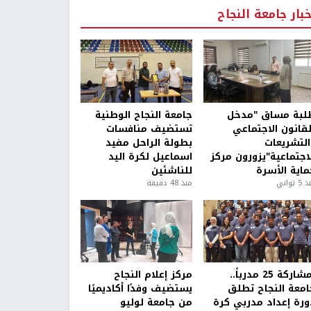
خبار جامعة النجاح
لبة مساق "مدخل
جامعة النجاح الوطنية
لقانون الاجتماعي
تستضيف منافسات
التشريعات
بطولة الراحل مفيد
لاجتماعية"يزورون مركز
اسماعيل لكرة اليد
ماية الأسرة
للناشئين
5 ثواني
منذ 48 دقيقة
بمشاركة 25 مدرباً..
مركز إعلام النجاح
امعة النجاح تطلق
يستضيف وفدًا أكاديميًا
ورة إعداد مدربي كرة
من جامعة لوليو