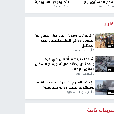
قدم المستوى (C)
للتكنولوجيا السويدية
5 دقيقة
منذ 10 دقيقة
قارير
" قانون درومي".. بين حق الدفاع عن
النفس وواقع الفلسطينيين تحت
الاحتلال
قارير
6 أيام، 17 ساعة ago
شهداء بينهم أطفال في غزة..
والاحتلال يصعّد غاراته ويمنح السكان
دقائق للإخلاء
قارير
2 أسبوعين ago
الإعلام العبري: "معركة مضيق هرمز
تستهدف تثبيت رواية سياسية"
2 أسبوعين، 4 أيام ago
قارير
صريحات خاصة