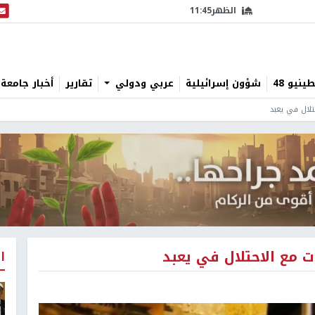
الظهر
11:45
البث
نيو 48
شؤون إسرائيلية
عربي ودولي
تقارير
أخبار جامعة 
تلال في يعبد
 مع الاحتلال في يعبد
ا