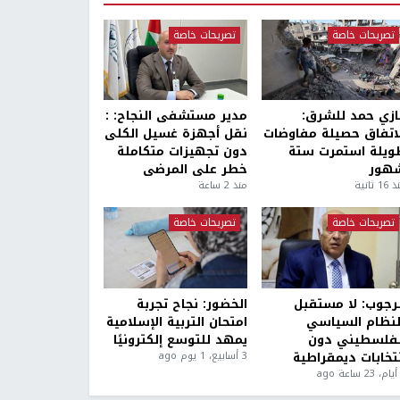
تصريحات خاصة
تصريحات خاصة
ازي حمد للشرق:
مدير مستشفى النجاح: :
لاتفاق حصيلة مفاوضات
نقل أجهزة غسيل الكلى
ويلة استمرت ستة
دون تجهيزات متكاملة
هور
خطر على المرضى
1 ثانية
منذ 2 ساعة
تصريحات خاصة
تصريحات خاصة
لرجوب: لا مستقبل
الخضور: نجاح تجربة
لنظام السياسي
امتحان التربية الإسلامية
لفلسطيني دون
يمهد للتوسع إلكترونيًا
نتخابات ديمقراطية
3 أسابيع، 1 يوم ago