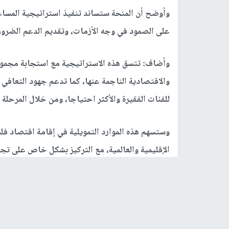
وأوضح أن المنحة ستساند تنفيذ استراتيجية المساعد
على الصمود في وجه الأزمات، وتقديم الدعم الضروري 
وأضاف: تتسق هذه الاستراتيجية مع استجابة مجموعة ا
والاقتصادية الناجمة عنها، كما تدعم جهود التعاف
للفئات الفقيرة والأكثر احتياجا، ومن خلال المرحلة 
وستسهم هذه الموارد التمويلية في إقامة اقتصاد فل
الإقليمية والعالمية، مع التركيز بشكل خاص على تجار
وأضاف: سيفيد ذلك على وجه الخصوص نمو القطاع ا
خدمات تكنولوجيا المعلومات، وستساعد هذه الجهو
في صميم استراتيجية البنك الدولي.