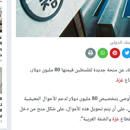
غ
بنك الدولي
ا
ط
ش
منذ 6
أعلن البنك الدولي، الليلة، عن منحة جديدة لفلسطين قيمتها 80 مليون دولار،
طاع
غزة
.
وقال البنك في بيان إن مجلس مديرية التنفيذيين "أوصى بتخصيص 80 مليون دولار لدعم الأحوال المعيشية
ا
ل
ي، على أن يتم تحويل هذه الأموال، على شكل منح من دخل
ا
ا
قطاع
غزة
والضفة الغربية".
3 أيام، 23 ساعة ago