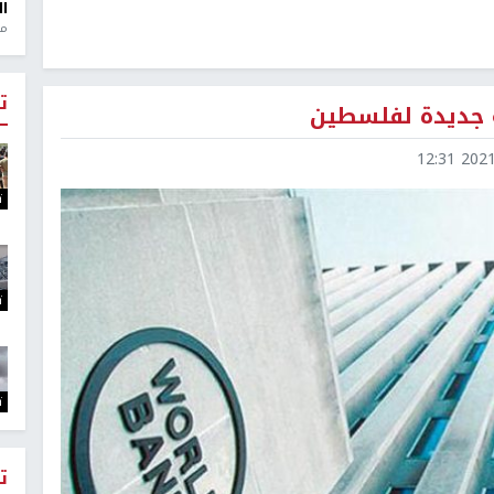
ال
منذ 1
ت
2021-1
ت
ت
ت
ت