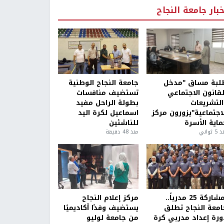
خبار جامعة النجاح
لبة مساق "مدخل
جامعة النجاح الوطنية
لقانون الاجتماعي
تستضيف منافسات
التشريعات
بطولة الراحل مفيد
لاجتماعية"يزورون مركز
اسماعيل لكرة اليد
ماية الأسرة
للناشئين
5 ثواني
منذ 48 دقيقة
بمشاركة 25 مدرباً..
مركز إعلام النجاح
امعة النجاح تطلق
يستضيف وفدًا أكاديميًا
ورة إعداد مدربي كرة
من جامعة لوليو