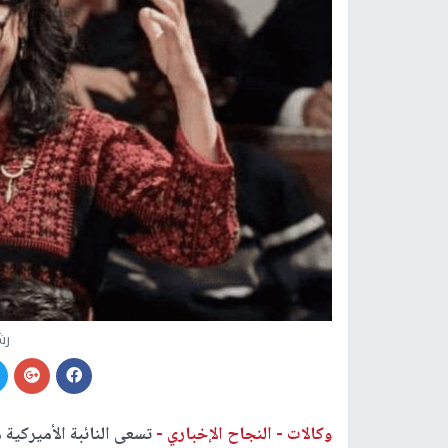
رش
وكالات -
النجاح الإخباري -
تسعى النائبة الأميركية