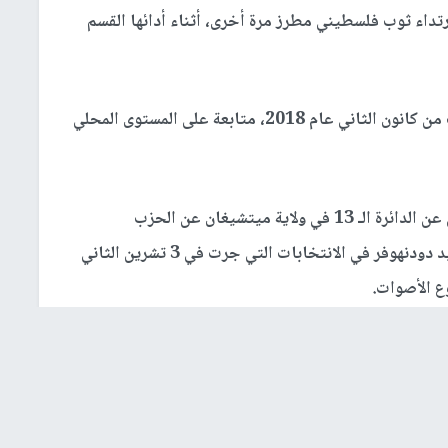
رتداء ثوب فلسطيني مطرز مرة أخرى، أثناء أدائها القسم
ولاقت صورتها أثناء أدائها القسم القانوني في الثالث من كانون الثاني عام 2018، متابعة على المستوى المحلي
وفازت طليب مرة أخرى بعضوية الكونغرس الأميركي عن الدائرة الـ 13 في ولاية ميتشيغان عن الحزب
الديمقراطي، بعد فوزها أمام المرشح الجمهوري ديفيد دودنهوفر في الانتخابات التي جرت في 3 تشرين الثاني
س بوك صورة للثوب الفلسطيني التقليدي وقالت: "إليكم
يه غداً لأداء القسم لولايتي الثانية في الكونغرس".