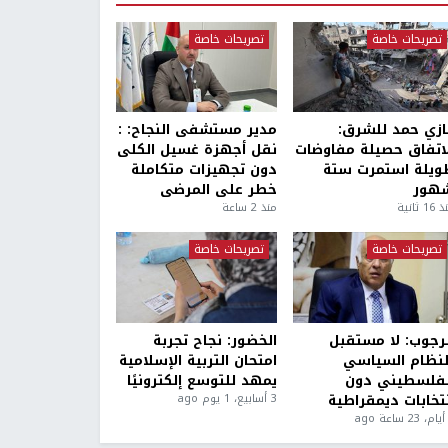
تصريحات خاصة
تصريحات خاصة
ازي حمد للشرق:
مدير مستشفى النجاح: :
لاتفاق حصيلة مفاوضات
نقل أجهزة غسيل الكلى
ويلة استمرت ستة
دون تجهيزات متكاملة
هور
خطر على المرضى
1 ثانية
منذ 2 ساعة
تصريحات خاصة
تصريحات خاصة
لرجوب: لا مستقبل
الخضور: نجاح تجربة
لنظام السياسي
امتحان التربية الإسلامية
لفلسطيني دون
يمهد للتوسع إلكترونيًا
نتخابات ديمقراطية
3 أسابيع، 1 يوم ago