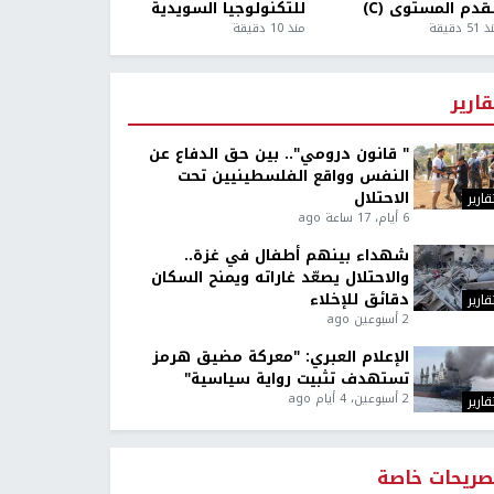
قدم المستوى (C)
للتكنولوجيا السويدية
5 دقيقة
منذ 10 دقيقة
قارير
" قانون درومي".. بين حق الدفاع عن
النفس وواقع الفلسطينيين تحت
الاحتلال
قارير
6 أيام، 17 ساعة ago
شهداء بينهم أطفال في غزة..
والاحتلال يصعّد غاراته ويمنح السكان
دقائق للإخلاء
قارير
2 أسبوعين ago
الإعلام العبري: "معركة مضيق هرمز
تستهدف تثبيت رواية سياسية"
2 أسبوعين، 4 أيام ago
قارير
صريحات خاصة