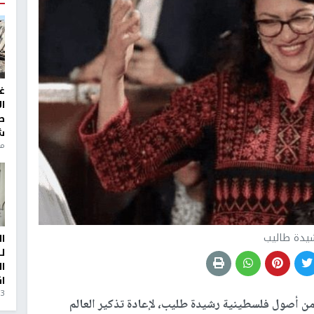
غ
ا
ط
ش
منذ 6
يدة طاليب
ا
ل
ا
ا
3 أيام، 23 ساعة ago
 من أصول فلسطينية رشيدة طليب، لإعادة تذكير العالم