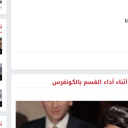
ال
منذ 1
ط
ت
ت
ت
ثناء أداء القسم بالكونغرس
ت
ت