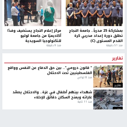
بمشاركة 25 مدرباً.. جامعة النجاح
مركز إعلام النجاح يستضيف وفدًا
تطلق دورة إعداد مدربي كرة
أكاديميًا من جامعة لوليو
القدم المستوى (C)
للتكنولوجيا السويدية
منذ 51 دقيقة
منذ 9 دقيقة
تقارير
" قانون درومي".. بين حق الدفاع عن النفس وواقع
الفلسطينيين تحت الاحتلال
منذ 8 ثواني
تقارير
شهداء بينهم أطفال في غزة.. والاحتلال يصعّد
غاراته ويمنح السكان دقائق للإخلاء
منذ 11 ثانية
تقارير
الإعلام العبري: "معركة مضيق هرمز تستهدف تثبيت
رواية سياسية"
منذ 9 ثواني