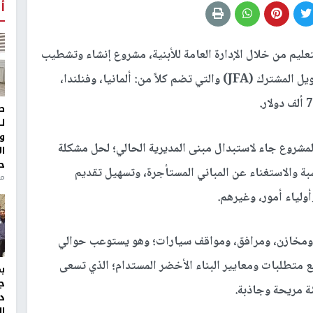
أ
تعليم من خلال الإدارة العامة للأبنية، مشروع إنشاء وتشطيب
مبنى مديرية تربية جنوب نابلس، بدعم من سلة التمويل المشترك (JFA) والتي تضم كلاً من: ألمانيا، وفنلندا،
ط
ل
و
المشروع جاء لاستبدال مبنى المديرية الحالي؛ لحل مشكلة
ا
ح
ة والاستغناء عن المباني المستأجرة، وتسهيل تقديم
من
لياء أمور، وغيرهم.
، ومخازن، ومرافق، ومواقف سيارات؛ وهو يستوعب حوالي
ع متطلبات ومعايير البناء الأخضر المستدام؛ الذي تسعى
ج
ئة مريحة وجاذبة.
د
ال