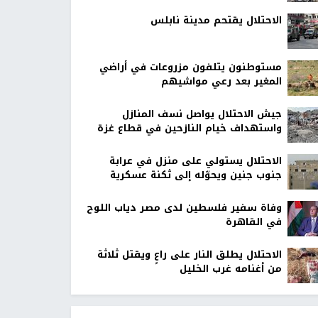
الاحتلال يقتحم مدينة نابلس
مستوطنون يتلفون مزروعات في أراضي
المغير بعد رعي مواشيهم
جيش الاحتلال يواصل نسف المنازل
واستهداف خيام النازحين في قطاع غزة
الاحتلال يستولي على منزل في عرابة
جنوب جنين ويحوّله إلى ثكنة عسكرية
وفاة سفير فلسطين لدى مصر دياب اللوح
في القاهرة
الاحتلال يطلق النار على راعٍ ويقتل ثلاثة
من أغنامه غرب الخليل