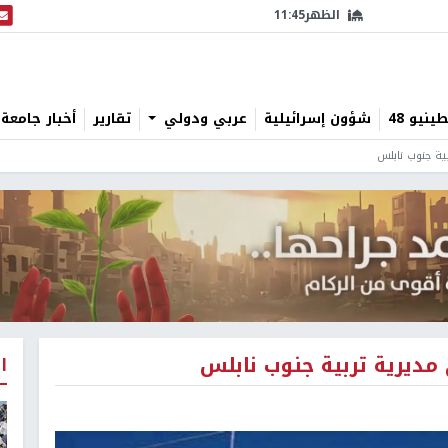
الظهر
11:45
البث
نيو 48
شؤون إسرائيلية
عربي ودولي
تقارير
أخبار جامعة 
بية جنوب نابلس
مديرية تربية جنوب نابلس
ا