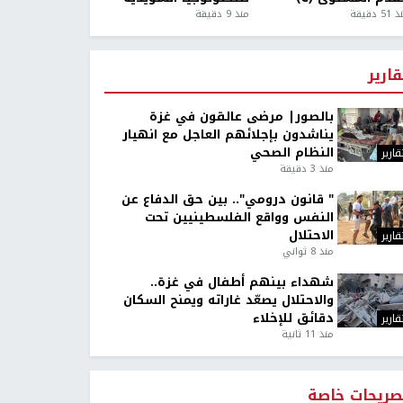
5 دقيقة
منذ 9 دقيقة
قارير
بالصور| مرضى عالقون في غزة
يناشدون بإجلائهم العاجل مع انهيار
النظام الصحي
قارير
منذ 3 دقيقة
" قانون درومي".. بين حق الدفاع عن
النفس وواقع الفلسطينيين تحت
الاحتلال
قارير
منذ 8 ثواني
شهداء بينهم أطفال في غزة..
والاحتلال يصعّد غاراته ويمنح السكان
دقائق للإخلاء
قارير
منذ 11 ثانية
صريحات خاصة