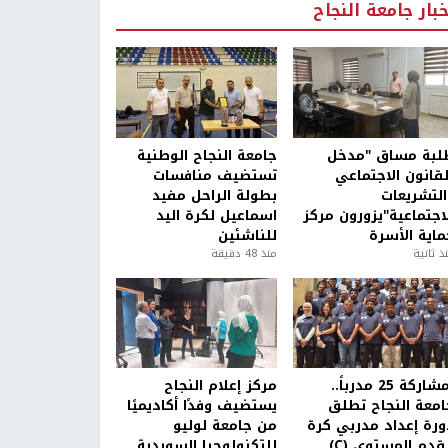
خبار جامعة النجاح
لبة مساق "مدخل
جامعة النجاح الوطنية
لقانون الاجتماعي
تستضيف منافسات
التشريعات
بطولة الراحل مفيد
لاجتماعية"يزورون مركز
اسماعيل لكرة اليد
ماية الأسرة
للناشئين
ذ ثانية
منذ 48 دقيقة
بمشاركة 25 مدرباً..
مركز إعلام النجاح
امعة النجاح تطلق
يستضيف وفدًا أكاديميًا
ورة إعداد مدربي كرة
من جامعة لوليو
قدم المستوى (C)
للتكنولوجيا السويدية