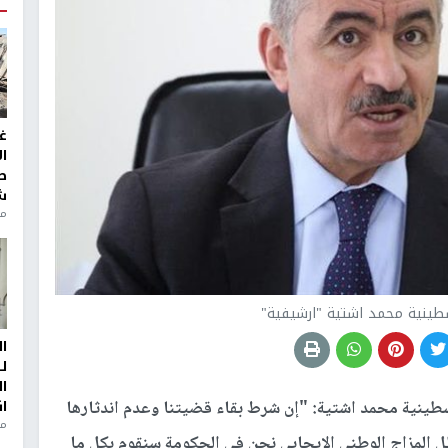
غ
ا
ط
ش
منذ 2
طينية محمد اشتية "ارشيفية"
ا
ل
ا
ا
طينية محمد اشتية: "إن شرط بقاء قضيتنا وعدم اندثارها
من
ل المزاج الوطني الإيجابي نحن في الحكومة سنقوم بكل ما