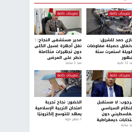
تصريحات خاصة
تصريحات خاصة
ازي حمد للشرق:
مدير مستشفى النجاح: :
لاتفاق حصيلة مفاوضات
نقل أجهزة غسيل الكلى
ويلة استمرت ستة
دون تجهيزات متكاملة
هور
خطر على المرضى
1 ثانية
منذ 2 ساعة
تصريحات خاصة
تصريحات خاصة
لرجوب: لا مستقبل
الخضور: نجاح تجربة
لنظام السياسي
امتحان التربية الإسلامية
لفلسطيني دون
يمهد للتوسع إلكترونيًا
نتخابات ديمقراطية
1 شهر ago
ذ ساعة