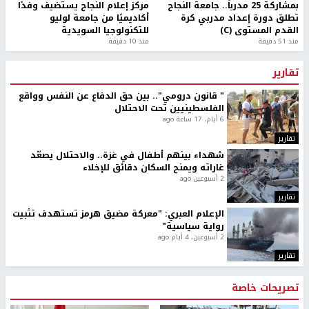
بمشاركة 25 مدرباً.. جامعة النجاح
مركز إعلام النجاح يستضيف وفدًا
تطلق دورة إعداد مدربي كرة
أكاديميًا من جامعة لوليو
القدم المستوى (C)
للتكنولوجيا السويدية
منذ 51 دقيقة
منذ 10 دقيقة
تقارير
" قانون درومي".. بين حق الدفاع عن النفس وواقع
الفلسطينيين تحت الاحتلال
6 أيام، 17 ساعة ago
تقارير
شهداء بينهم أطفال في غزة.. والاحتلال يصعّد
غاراته ويمنح السكان دقائق للإخلاء
2 أسبوعين ago
تقارير
الإعلام العبري: "معركة مضيق هرمز تستهدف تثبيت
رواية سياسية"
2 أسبوعين، 4 أيام ago
تقارير
تصريحات خاصة