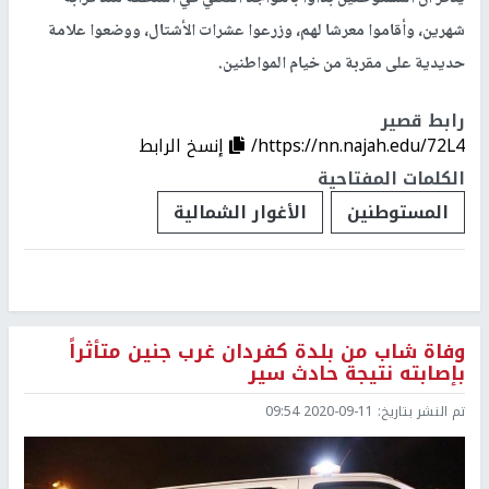
شهرين، وأقاموا معرشا لهم، وزرعوا عشرات الأشتال، ووضعوا علامة
حديدية على مقربة من خيام المواطنين.
رابط قصير
https://nn.najah.edu/72L4/
إنسخ الرابط
الكلمات المفتاحية
المستوطنين
الأغوار الشمالية
وفاة شاب من بلدة كفردان غرب جنين متأثراً
بإصابته نتيجة حادث سير
تم النشر بتاريخ:
2020-09-11 09:54