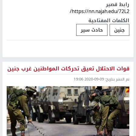
رابط قصير
https://nn.najah.edu/72L2/
الكلمات المفتاحية
جنين
حادث سير
قوات الاحتلال تعيق تحركات المواطنين غرب جنين
تم النشر بتاريخ:
2020-09-09 19:06