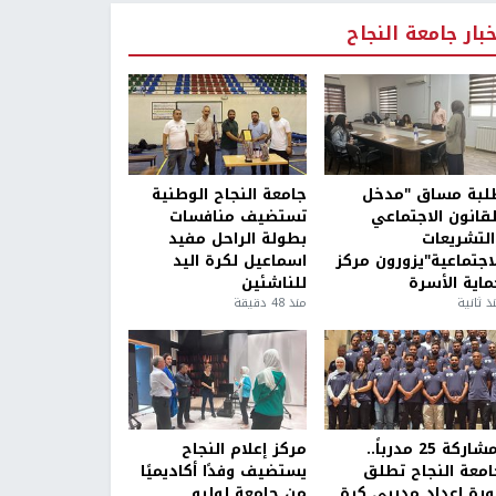
خبار جامعة النجاح
لبة مساق "مدخل
جامعة النجاح الوطنية
لقانون الاجتماعي
تستضيف منافسات
التشريعات
بطولة الراحل مفيد
لاجتماعية"يزورون مركز
اسماعيل لكرة اليد
ماية الأسرة
للناشئين
ذ ثانية
منذ 48 دقيقة
بمشاركة 25 مدرباً..
مركز إعلام النجاح
امعة النجاح تطلق
يستضيف وفدًا أكاديميًا
ورة إعداد مدربي كرة
من جامعة لوليو