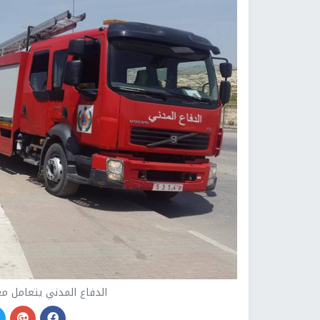
الدفاع المدني يتعامل مع 48 حادث حريق وإنقاذ في ال