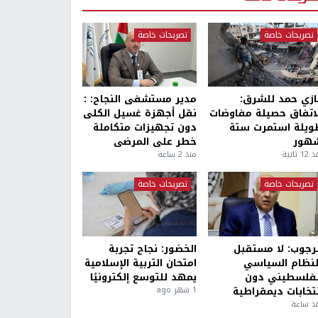
تصريحات خاصة
تصريحات خاصة
ازي حمد للشرق:
مدير مستشفى النجاح: :
لاتفاق حصيلة مفاوضات
نقل أجهزة غسيل الكلى
ويلة استمرت ستة
دون تجهيزات متكاملة
هور
خطر على المرضى
1 ثانية
منذ 2 ساعة
تصريحات خاصة
تصريحات خاصة
لرجوب: لا مستقبل
الخضور: نجاح تجربة
لنظام السياسي
امتحان التربية الإسلامية
لفلسطيني دون
يمهد للتوسع إلكترونيًا
نتخابات ديمقراطية
1 شهر ago
ذ ساعة