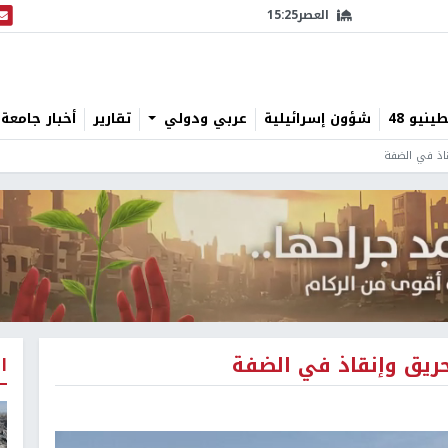
العصر
15:25
البث
نيو 48
شؤون إسرائيلية
عربي ودولي
تقارير
أخبار جامعة 
ا