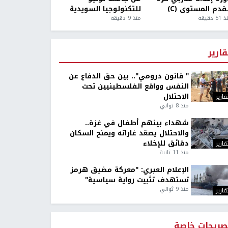
قدم المستوى (C)
للتكنولوجيا السويدية
5 دقيقة
منذ 9 دقيقة
قارير
" قانون درومي".. بين حق الدفاع عن
النفس وواقع الفلسطينيين تحت
الاحتلال
قارير
منذ 8 ثواني
شهداء بينهم أطفال في غزة..
والاحتلال يصعّد غاراته ويمنح السكان
دقائق للإخلاء
قارير
منذ 11 ثانية
الإعلام العبري: "معركة مضيق هرمز
تستهدف تثبيت رواية سياسية"
منذ 9 ثواني
قارير
صريحات خاصة