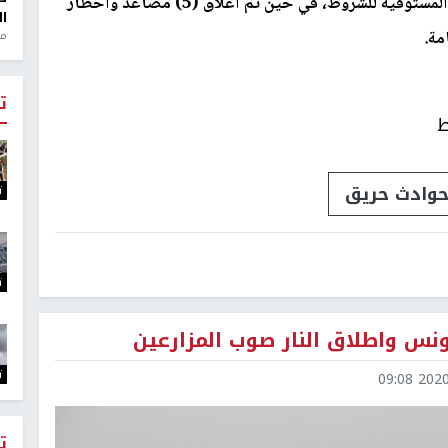
وأضاف البيان أنه تم منح (46) تصريحا للقطاعات المستوفية للشروط، في حين تم اغلاق (5) مصاعد واخطار
ال
مة.
منذ 1
ت
ط
وادث حريق
ت
ت
نس واطلاق النار صوب المزارعين
ت
2020-0
ت