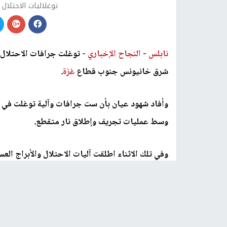
توغلاليات الاحتلا
نابلس -
النجاح الإخباري -
توغلت جرافات الاحتلال،
شرق خانيونس جنوب قطاع
غزة
.
وأفاد شهود عيان بأن ست جرافات وآلية توغلت في ال
وسط عمليات تجريف وإطلاق نار متقطع.
وفي تلك الاثناء اطلقت آليات الاحتلال والأبراج الع
رابط قصير
https://nn.najah.edu/71YH/
الكلمات المفتاحية