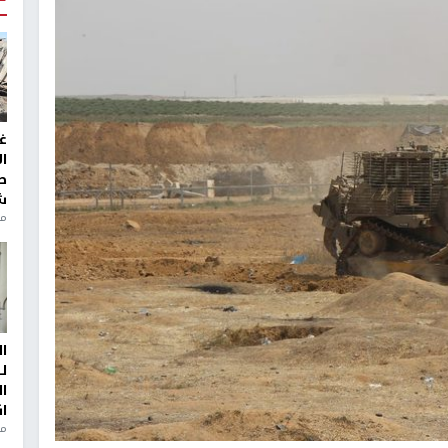
غ
ا
ط
ش
منذ 2
ا
ل
ا
ا
من