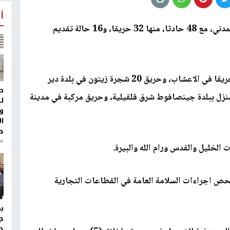
أ
تعاملت طواقم الدفاع المدني، مع 48 حادثا، منها 32 حريقا، و16 حالة تقديم
وذكر في بيان صحفي، أن الحوادث تنوعت بين 22 حريقا في الاعشاب، وحريق 20 شجرة زيتون في بلدة دير
ط
منزل ببلدة جينصافوط شرق قلقيلية، وحريق مركبة في مدينة
ل
و
ا
ح
من
لخليل والقدس ورام الله والبيرة.
ي (128) جولة ميدانية لفحص اجراءات السلامة العامة في القطاعات التجارية
ج
د