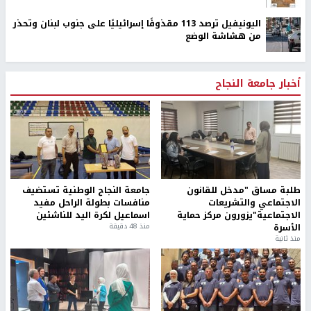
اليونيفيل ترصد 113 مقذوفًا إسرائيليًا على جنوب لبنان وتحذر
من هشاشة الوضع
أخبار جامعة النجاح
طلبة مساق "مدخل للقانون
جامعة النجاح الوطنية تستضيف
الاجتماعي والتشريعات
منافسات بطولة الراحل مفيد
الاجتماعية"يزورون مركز حماية
اسماعيل لكرة اليد للناشئين
الأسرة
منذ 48 دقيقة
منذ ثانية