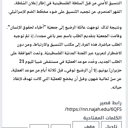
التنسيق الأمني من قبل السلطة الفلسطينية في إطار إعلان السّلطة،
الشهر المنصرم، عن تجميد التّنسيق على ضوء مخطّط الضم الإسرائيلي
.
ونتيجة لذلك توجهت عائلة الرضيع إلى جمعيّة "أطباء لحقوق الإنسان".
وقامت الجمعيّة بتقديم الطلب باسم عمر ياغي مجددا، إذ تمّ توجيه
الطلب مباشرة، هذه المرة، إلى مكتب التّنسيق والارتباط، ومن دون
الاضطرار لتمريره عبر اللجنة المدنيّة الفلسطينيّة. وتمت الموافقة على
الطلب الجديد، وحُدد موعد العمليّة في مستشفى شيبا لليوم 21
حزيران/ يونيو، إلا أن الرضيع توفي،، قبل ثلاثة أيام من موعد العمليّة،
عن سنّ ثمانية شهور، وقبل أن يخضع للعمليّة التي كانت تهدف لإنقاذ
حياته
.
رابط قصير
https://nn.najah.edu/6QF5/
الكلمات المفتاحية
تاجيل
وقف