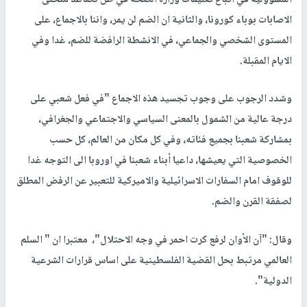
المسؤولية في اتباع تعليمات وزارة الصحة في ظل تصاعد منحنى
الاصابات بوباء كورونا، والثانية ان الضم لن يمر، واننا بالاجماع، على
المستوى الشخصي والجماعي، في الانشطة الرافضة للضم، غدا وفي
الايام المقبلة.
وشدد الرجوب على وجوب تجسيد هذه الاجماع "في فعل شعبي على
درجة عالية من الشمول بالمعنى السياسي والاجتماعي والجغرافي،
بمشاركة شعبنا بجميع فئاته، وفي كل مكان من العالم، كل حسب
الخصوصية التي يعيشها، داعيا أبناء شعبنا في اوروبا الى التوجه غدا
للوقوف امام السفارات الاسرائيلية والاميركية للتعبير عن الرفض المطلق
لصفقة القرن والضم.
وقال: "آن الأوان لرفع كرت احمر في وجه الاحتلال"، معتبرا ان " السلم
العالمي مرتبط بحل القضية الفلسطينية على اساس قرارات الشرعية
الدولية".