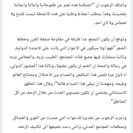
واضاف الرجوب ان "انشطتنا هذه تعبر عن طموحاتنا وآمالنا وايماننا
بقضيتنا، وهذا يتطلب اجماعا وطنيا على هذه الانشطة ليست لفتح ولا
لحماس ولا لاي احد.
وتوقع أن يكون التجمع غدا فارقة في مقاومة صفقة القرن وخطط
الضم، "فهو اولا سيكون في الاغوار التي باتت على الاجندة الدولية،
وثانيا ستشارك فيها جميع فئات المجتمع، الطبيب بزيه، والمحامي بزيه
في رسالة واضحة ان الضم لن يكون مقبولا، وثالثا هذا الحضور الدولي،
اذ لاول مرة نلمس هذا التناقض والصدام بين الاحتلال ومصالح العالم
وقيمه، ومهمتنا ان يبقى هذا الصدام قائما"، وقال: هذا المظهر
الاستثنائي يقتضي ان نكون بمستوى الحدث من خلال الزحف من كل
المناطق".
واعرب الرجوب عن تقديره للدعوات التي صدرت عن القوى والفصائل
ومنظمات المجتمع المدني، والتي دعت جميعها الى تكثيف الزحف