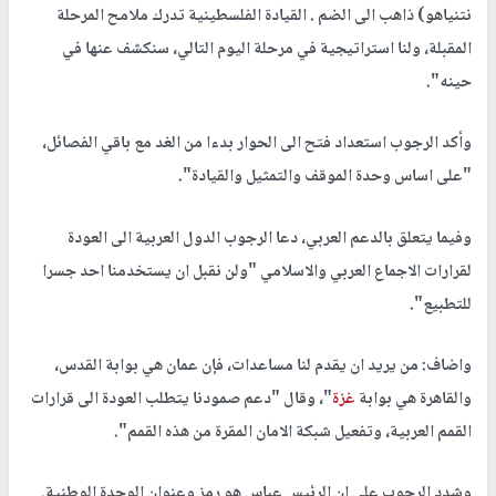
نتنياهو) ذاهب الى الضم . القيادة الفلسطينية تدرك ملامح المرحلة
المقبلة، ولنا استراتيجية في مرحلة اليوم التالي، سنكشف عنها في
حينه".
وأكد الرجوب استعداد فتح الى الحوار بدءا من الغد مع باقي الفصائل،
"على اساس وحدة الموقف والتمثيل والقيادة".
وفيما يتعلق بالدعم العربي، دعا الرجوب الدول العربية الى العودة
لقرارات الاجماع العربي والاسلامي "ولن نقبل ان يستخدمنا احد جسرا
للتطبيع".
واضاف: من يريد ان يقدم لنا مساعدات، فإن عمان هي بوابة القدس،
والقاهرة هي بوابة
غزة
"، وقال "دعم صمودنا يتطلب العودة الى قرارات
القمم العربية، وتفعيل شبكة الامان المقرة من هذه القمم".
وشدد الرجوب على ان الرئيس عباس هو رمز وعنوان الوحدة الوطنية.