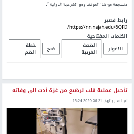
منسجمة مع هذا الموقف ومع الشرعية الدولية".
رابط قصير
https://nn.najah.edu/6QFD/
الكلمات المفتاحية
الضفة
خطة
الاغوار
فتح
الغربية
الضم
تأجيل عملية قلب لرضيع من غزة أدت الى وفاته
تم النشر بتاريخ:
2020-06-21 15:24