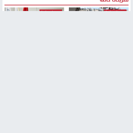
تصريحات خاصة
تصريحات خاصة
تصريحات خاصة
غازي حمد للشرق: الاتفاق حصيلة
مدير مستشفى النجاح: : نقل
مفاوضات طويلة استمرت ستة
أجهزة غسيل الكلى دون تجهيزات
شهور
متكاملة خطر على المرضى
منذ 12 ثانية
منذ 2 ساعة
تصريحات خاصة
تصريحات خاصة
الرجوب: لا مستقبل للنظام
الخضور: نجاح تجربة امتحان التربية
السياسي الفلسطيني دون
الإسلامية يمهد للتوسع إلكترونيًا
انتخابات ديمقراطية
1 شهر ago
منذ ساعة