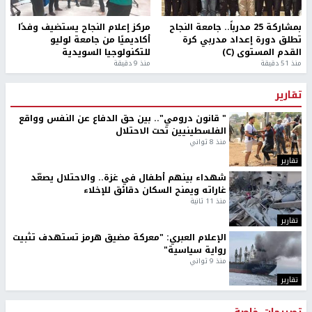
بمشاركة 25 مدرباً.. جامعة النجاح
مركز إعلام النجاح يستضيف وفدًا
تطلق دورة إعداد مدربي كرة
أكاديميًا من جامعة لوليو
القدم المستوى (C)
للتكنولوجيا السويدية
منذ 51 دقيقة
منذ 9 دقيقة
تقارير
" قانون درومي".. بين حق الدفاع عن النفس وواقع
الفلسطينيين تحت الاحتلال
منذ 8 ثواني
تقارير
شهداء بينهم أطفال في غزة.. والاحتلال يصعّد
غاراته ويمنح السكان دقائق للإخلاء
منذ 11 ثانية
تقارير
الإعلام العبري: "معركة مضيق هرمز تستهدف تثبيت
رواية سياسية"
منذ 9 ثواني
تقارير