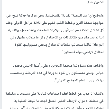
للاغوار غدا.
واوضح ان استراتيجية القيادة الفلسطينية، وفي مركزها حركة فتح، في
مواجهة صفقة القرن وخطط الضم، تقوم على ثلاثة مراحل: الاولى وقف
كل اشكال العلاقة مع اسرائيل والولايات المتحدة، وهذا حصل، والثانية
اننا لم نعد ملتزمين بالاتفاقات مع الاحتلال وكل ما يترتب عليها، وفي
المرحلة الثالثة سنطالب سلطات الاحتلال بتحمل مسؤوليتها كقوة
احتلال لاراضي دولة فلسطين".
واضاف: هذه مسؤولية منظمة التحرير، وعلى رأسها الرئيس محمود
عباس، ونحن متمسكون بان تقوم بدورها في هذه المرحلة، وسنتمسك
بها كعنوان لنا أمام المجتمع الدولي".
وكشف الرجوب عن خطط لعقد اجتماعات قيادية على مستويات مختلفة
في منطقة الاغوار، الاربعاء المقبل، تشمل اجتماعا للجنة التنفيذية
لمنظمة التحرير وآخر لمركزية حركة فتح وثالث للحكومة، "في رسالة