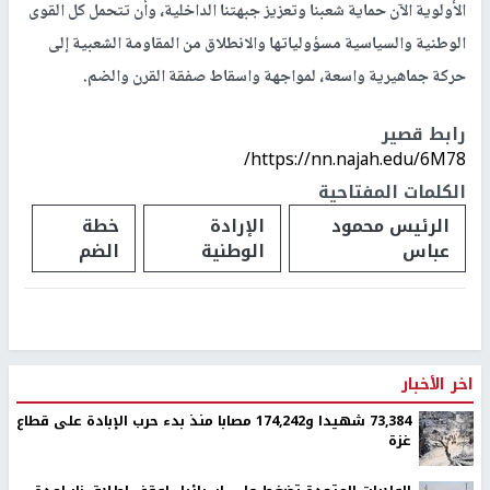
الأولوية الآن حماية شعبنا وتعزيز جبهتنا الداخلية، وأن تتحمل كل القوى
الوطنية والسياسية مسؤولياتها والانطلاق من المقاومة الشعبية إلى
حركة جماهيرية واسعة، لمواجهة واسقاط صفقة القرن والضم.
رابط قصير
https://nn.najah.edu/6M78/
الكلمات المفتاحية
الرئيس محمود
الإرادة
خطة
عباس
الوطنية
الضم
اخر الأخبار
73,384 شهيدا و174,242 مصابا منذ بدء حرب الإبادة على قطاع
غزة