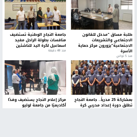
طلبة مساق "مدخل للقانون
جامعة النجاح الوطنية تستضيف
الاجتماعي والتشريعات
منافسات بطولة الراحل مفيد
الاجتماعية"يزورون مركز حماية
اسماعيل لكرة اليد للناشئين
الأسرة
منذ 48 دقيقة
منذ 5 ثواني
بمشاركة 25 مدرباً.. جامعة النجاح
مركز إعلام النجاح يستضيف وفدًا
تطلق دورة إعداد مدربي كرة
أكاديميًا من جامعة لوليو
القدم المستوى (C)
للتكنولوجيا السويدية
منذ 51 دقيقة
منذ 10 دقيقة
تقارير