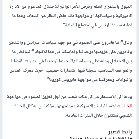
القبول باستمرار الظلم وفرض الأمر الواقع للاحتلال المدعوم من الادارة
الاميركية وسياساتها، او مواجهة ذلك بغض النظر عن التبعات وهذا ما
اعلنه سيادة الرئيس في اجتماع القيادة".
وقال"اننا قادرون على الصمود في مواجهة سياسات اسرائيل وواشنطن
وقادرون على هزيمتها بوحدتنا وتماسكنا في هذا الاتجاه "التناقض ما
بين الاحتلال وواشنطن وسياساتها" حينما توحدنا في عشرات القضايا
والمواقف السياسية سجلنا فيها انتصارات حقيقية اخرها معركة القدس
والبوابات ومعركتنا في مواجهة فايروس كورونا".
ودعا الى الاستنفار من كل فئات شعبنا من اجل تعزيز الصمود في مواجهة
الخيار
ات الاسرائيلية والاميركية ومواجهتها، مؤكدا ان اشكال الحراك
الشعبي ستتنوع خلال الفترات القادمة.
رابط قصير
https://nn.najah.edu/6M7E/