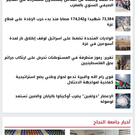
الصيفي السنوي بالمغرب
73,384 شهيدا و174,242 مصابا منذ بدء حرب الإبادة على قطاع
غزة
الولايات المتحدة تضغط على اسرائيل لوقف إطلاق نار لمدة
أسبوعين في غزة
تقرير: رموز متطرفة في المستوطنات تحرض على ارتكاب جرائم
بحق الفلسطينيين
قوى رام الله والبيرة تدعو لحوار وطني يضع استراتيجية
كفاحية لمواجهة الاحتلال
الإعصار "دولفين" يضرب أوكيناوا باليابان والصين تستعد
لوصوله
أخبار جامعة النجاح