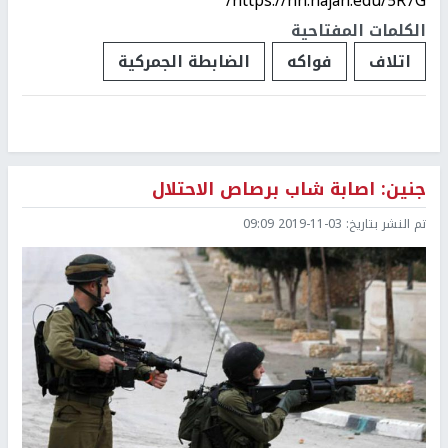
https://nn.najah.edu/5R7G/
الكلمات المفتاحية
اتلاف
فواكه
الضابطة الجمركية
جنين: اصابة شاب برصاص الاحتلال
تم النشر بتاريخ:
2019-11-03 09:09