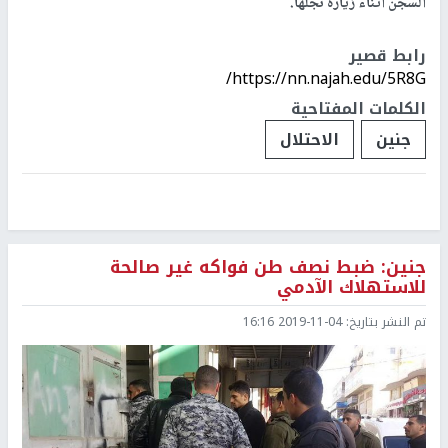
السجن أثناء زيارة نجلها.
رابط قصير
https://nn.najah.edu/5R8G/
الكلمات المفتاحية
جنين
الاحتلال
جنين: ضبط نصف طن فواكه غير صالحة
للاستهلاك الآدمي
تم النشر بتاريخ:
2019-11-04 16:16