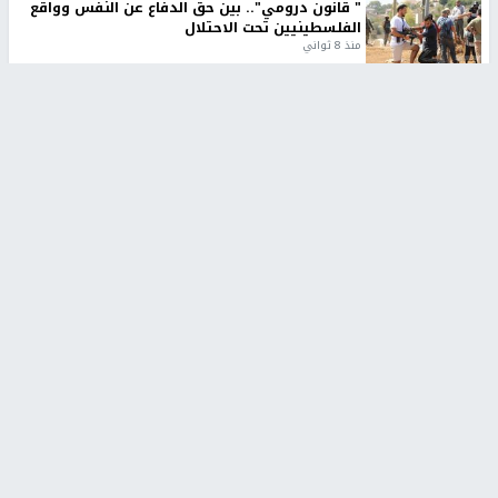
" قانون درومي".. بين حق الدفاع عن النفس وواقع
الفلسطينيين تحت الاحتلال
منذ 8 ثواني
تقارير
شهداء بينهم أطفال في غزة.. والاحتلال يصعّد
غاراته ويمنح السكان دقائق للإخلاء
منذ 11 ثانية
تقارير
الإعلام العبري: "معركة مضيق هرمز تستهدف تثبيت
رواية سياسية"
منذ 9 ثواني
تقارير
تصريحات خاصة
تصريحات خاصة
تصريحات خاصة
غازي حمد للشرق: الاتفاق حصيلة
مدير مستشفى النجاح: : نقل