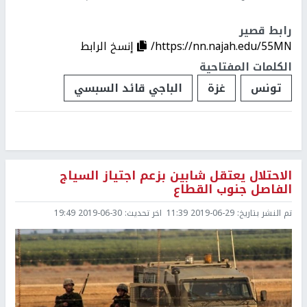
رابط قصير
https://nn.najah.edu/55MN/
إنسخ الرابط
الكلمات المفتاحية
تونس
غزة
الباجي قائد السبسي
الاحتلال يعتقل شابين بزعم اجتياز السياج
الفاصل جنوب القطاع
تم النشر بتاريخ:
2019-06-29 11:39
اخر تحديث:
2019-06-30 19:49