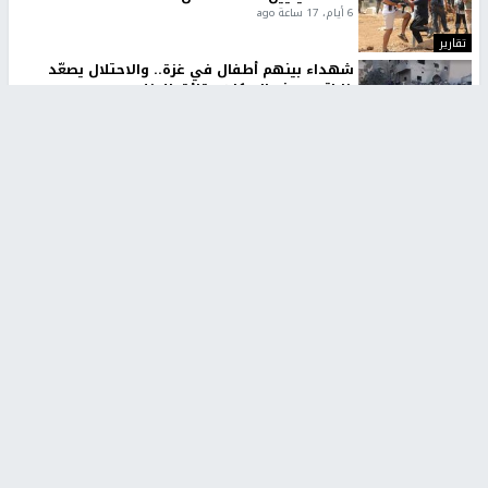
6 أيام، 17 ساعة ago
تقارير
شهداء بينهم أطفال في غزة.. والاحتلال يصعّد
غاراته ويمنح السكان دقائق للإخلاء
2 أسبوعين ago
تقارير
الإعلام العبري: "معركة مضيق هرمز تستهدف تثبيت
رواية سياسية"
2 أسبوعين، 4 أيام ago
تقارير
تصريحات خاصة
تصريحات خاصة
تصريحات خاصة
غازي حمد للشرق: الاتفاق حصيلة
مدير مستشفى النجاح: : نقل
مفاوضات طويلة استمرت ستة
أجهزة غسيل الكلى دون تجهيزات
شهور
متكاملة خطر على المرضى