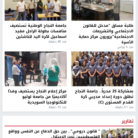
طلبة مساق "مدخل للقانون
جامعة النجاح الوطنية تستضيف
الاجتماعي والتشريعات
منافسات بطولة الراحل مفيد
الاجتماعية"يزورون مركز حماية
اسماعيل لكرة اليد للناشئين
الأسرة
منذ 48 دقيقة
منذ 5 ثواني
بمشاركة 25 مدرباً.. جامعة النجاح
مركز إعلام النجاح يستضيف وفدًا
تطلق دورة إعداد مدربي كرة
أكاديميًا من جامعة لوليو
القدم المستوى (C)
للتكنولوجيا السويدية
منذ 51 دقيقة
منذ 10 دقيقة
تقارير
" قانون درومي".. بين حق الدفاع عن النفس وواقع
الفلسطينيين تحت الاحتلال