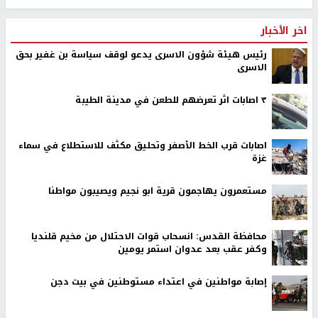
اخر الأخبار
رئيس هيئة شؤون الاسرى يدعو لوقف سياسة بن غفير بحق
الاسرى
٣ اصابات اثر تعرضهم للطعن في مدينة الطيبة
اصابات قرب الخط الأصفر وتحليق مكثف للاستطلاع في سماء
غزة
مستعمرون يهاجمون قرية ابو نجيم ويصيبون مواطنا
محافظة القدس: انسحاب قوات الاحتلال من مخيم قلنديا
وكفر عقب بعد عدوان استمر يومين
إصابة مواطنين في اعتداء مستوطنين في بيت دجن