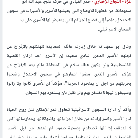
غزة -
النجاح الإخباري -
حذر القيادي في حركة فتح، عبد الله ابو
سمهدانة، من خطورة الاوضاع التي يعيشها الأسرى والأسيرات في سجون
الاحتلال، داعياً إلى فضح الجرائم التي يتعرض لها الأسرى على يد
السجان الاسرائيلي.
وقال ابو سمهدانة خلال زيارته عائلة السعايدة لتهنئتهم بالإفراج عن
نجلهم الأسير المحرر شادي سعيد: إن الأسرى احد اركان القضية
الفلسطينية ولن يكون هناك سلام في المنطقة مالم يتم الإفراج عن
هؤلاء الأسرى الذين امضوا اعمارهم في سجون الاحتلال وضحوا
بحريتهم من اجل ان يمنحونا الحرية"، مؤكداً ان الأسرى كانوا ولا زالوا
وسيبقون تيجانا نفتخر بهم ولن نقبل بان يستفرد بهم السجان.
وأكد أن ادارة السجون الاسرائيلية تحاول قدر الإمكان قتل روح الحياة
لدى الأسير وكسر إرادته من خلال اجراءاتها وانتهاكاتها وممارساتها التي
لا تتوقف إلا انها تصطدم بصخرة صمود لم تعدها من قبل الأسير
الفلسطيني الذي يدرك انه يناضل من اجل أشرف وانبل واعدل قضية في