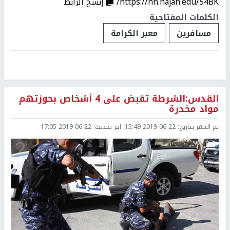
https://nn.najah.edu/54BK/
إنسخ الرابط
الكلمات المفتاحية
مسافرين
معبر الكرامة
القدس:الشرطة تقبض على 4 أشخاص بحوزتهم
مواد مخدرة
تم النشر بتاريخ:
2019-06-22 15:49
اخر تحديث:
2019-06-22 17:05