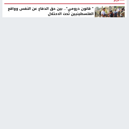
" قانون درومي".. بين حق الدفاع عن النفس وواقع
الفلسطينيين تحت الاحتلال
منذ 8 ثواني
تقارير
شهداء بينهم أطفال في غزة.. والاحتلال يصعّد
غاراته ويمنح السكان دقائق للإخلاء
منذ 11 ثانية
تقارير
الإعلام العبري: "معركة مضيق هرمز تستهدف تثبيت
رواية سياسية"
منذ 9 ثواني
تقارير
تصريحات خاصة
تصريحات خاصة
تصريحات خاصة