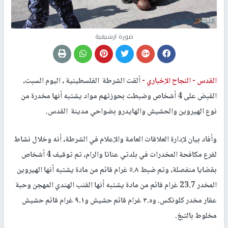
صورة ارشيفية
القدس -
النجاح الإخباري -
ألقت الشرطة الفلسطينية ، اليوم السبت،
القبض على 4 أشخاص وضبطت بحوزتهم مواد يشتبه أنها مخدرة من
نوع الهيروين والحشيش والهايدرو بضواحي مدينة القدس.
وأفاد بيان لإدارة العلاقات العامة والإعلام في الشرطة، أنه وخلال نشاط
لفرع مكافحة المخدرات في بلدتي عناتا والرام، تم توقيف 4 أشخاص
بقضايا منفصلة، وتم ضبط ٥.٨ غرام قائم من مادة يشتبه أنها الهيروين
المخدر 23.7 غرام قائم من مادة يشتبه أنها القنب الهندي المهجن وحبة
عقار مخدر كلونكس. وه.٣ غرام قائم حشيش و٩.١ غرام قائم حشيش
مخلوط بالتبغ.