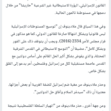
القانون الإسرائيلي، البؤرة الاستيطانية غير الشرعية "حاريشا" من خلال
دمجها في مستوطنة تالمون الحالية.
وفي هذا السياق قال ملادينوف إن "توسيع المستوطنات الإسرائيلية
ليس قانونيا ويشكل انتهاكا صارخا للقانون الدولي، كما هو مذكور في
قرار مجلس الأمن 2334 (2016). ويجب أن يتوقف ذلك على الفور
وبشكل كامل"، مضيفا أن "التوسع الاستيطاني في القدس الشرقية
المحتلة، والذي يقوض بشكل أكبر الحل القائم على أساس دولتين مع
القدس عاصمة مستقبلية لكل من إسرائيل وفلسطين، أمر يدعو إلى القلق
بشكل خاص.
وحذر ملادينوف من مغبة ضم إسرائيل للضفة الغربية أو بعض أجزائها،
معتبرة أن ذلك "سيدمّر السلام وآفاق حل الدولتين".
ومن جهة أخرى ، حذر ملادينوف من "انهيار السلطة الفلسطينية نتيجة