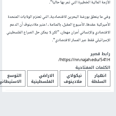
الأزمة المالية الخطيرة التي تمر بها حاليا".
وفي ما يتعلق بورشة البحرين الاقتصادية، التي تعتزم الولايات المتحدة
الأميركية عقدها، الأسبوع المقبل، بالمنامة ، اعتبر ملادينوف أن الدعم
الاقتصادي والإنساني أمران مهمان، "لكن لا يمكن حل الصراع الفلسطيني
الإسرائيلي فقط عبر المسار الاقتصادي".
رابط قصير
https://nn.najah.edu/541H/
الكلمات المفتاحية
انهيار
نيكولاي
الاراضي
التوسع
السلطة
ملادينوف
الفلسطينية
الاستيطاني
اخر الأخبار