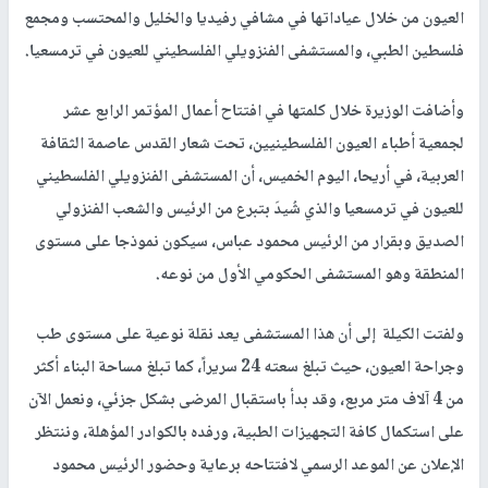
العيون من خلال عياداتها في مشافي رفيديا والخليل والمحتسب ومجمع
فلسطين الطبي، والمستشفى الفنزويلي الفلسطيني للعيون في ترمسعيا.
وأضافت الوزيرة خلال كلمتها في افتتاح أعمال المؤتمر الرابع عشر
لجمعية أطباء العيون الفلسطينيين، تحت شعار القدس عاصمة الثقافة
العربية، في أريحا، اليوم الخميس، أن المستشفى الفنزويلي الفلسطيني
للعيون في ترمسعيا والذي شُيدَ بتبرع من الرئيس والشعب الفنزولي
الصديق وبقرار من الرئيس محمود عباس، سيكون نموذجا على مستوى
المنطقة وهو المستشفى الحكومي الأول من نوعه.
ولفتت الكيلة إلى أن هذا المستشفى يعد نقلة نوعية على مستوى طب
وجراحة العيون، حيث تبلغ سعته 24 سريراً، كما تبلغ مساحة البناء أكثر
من 4 آلاف متر مربع، وقد بدأ باستقبال المرضى بشكل جزئي، ونعمل الآن
على استكمال كافة التجهيزات الطبية، ورفده بالكوادر المؤهلة، وننتظر
الإعلان عن الموعد الرسمي لافتتاحه برعاية وحضور الرئيس محمود