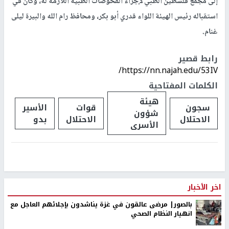
إلى مجمع فلسطين الطبي لإجراء الفحوصات الطبية اللازمة له، وكان في
استقباله رئيس الهيئة اللواء قدري أبو بكر، ومحافظ رام الله والبيرة ليلى
غنام.
رابط قصير
https://nn.najah.edu/53IV/
الكلمات المفتاحية
هيئة
سجون
قوات
الأسير
شؤون
الاحتلال
الاحتلال
بدو
الأسرى
اخر الأخبار
بالصور| مرضى عالقون في غزة يناشدون بإجلائهم العاجل مع
انهيار النظام الصحي