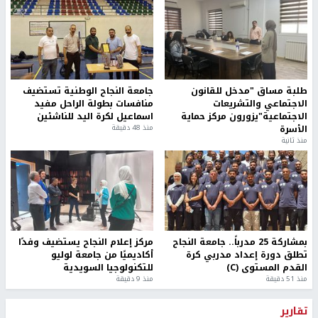
طلبة مساق "مدخل للقانون
جامعة النجاح الوطنية تستضيف
الاجتماعي والتشريعات
منافسات بطولة الراحل مفيد
الاجتماعية"يزورون مركز حماية
اسماعيل لكرة اليد للناشئين
الأسرة
منذ 48 دقيقة
منذ ثانية
بمشاركة 25 مدرباً.. جامعة النجاح
مركز إعلام النجاح يستضيف وفدًا
تطلق دورة إعداد مدربي كرة
أكاديميًا من جامعة لوليو
القدم المستوى (C)
للتكنولوجيا السويدية
منذ 51 دقيقة
منذ 9 دقيقة
تقارير