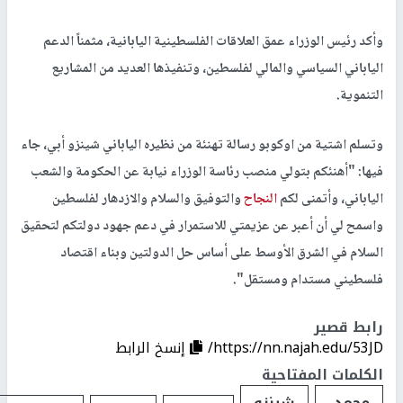
وأكد رئيس الوزراء عمق العلاقات الفلسطينية اليابانية، مثمناً الدعم
الياباني السياسي والمالي لفلسطين، وتنفيذها العديد من المشاريع
التنموية
.
وتسلم اشتية من اوكوبو رسالة تهنئة من نظيره الياباني شينزو أبي، جاء
فيها: "أهنئكم بتولي منصب رئاسة الوزراء نيابة عن الحكومة والشعب
الياباني، وأتمنى لكم
النجاح
والتوفيق والسلام والازدهار لفلسطين
واسمح لي أن أعبر عن عزيمتي للاستمرار في دعم جهود دولتكم لتحقيق
السلام في الشرق الأوسط على أساس حل الدولتين وبناء اقتصاد
فلسطيني مستدام ومستقل"
.
رابط قصير
https://nn.najah.edu/53JD/
إنسخ الرابط
الكلمات المفتاحية
محمد
شينزو