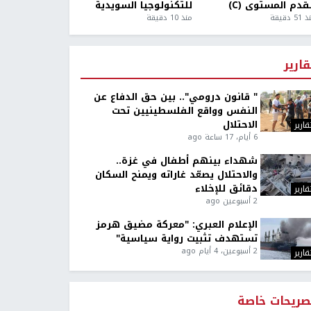
قدم المستوى (C)
للتكنولوجيا السويدية
5 دقيقة
منذ 10 دقيقة
قارير
" قانون درومي".. بين حق الدفاع عن
النفس وواقع الفلسطينيين تحت
الاحتلال
قارير
6 أيام، 17 ساعة ago
شهداء بينهم أطفال في غزة..
والاحتلال يصعّد غاراته ويمنح السكان
دقائق للإخلاء
قارير
2 أسبوعين ago
الإعلام العبري: "معركة مضيق هرمز
تستهدف تثبيت رواية سياسية"
2 أسبوعين، 4 أيام ago
قارير
صريحات خاصة