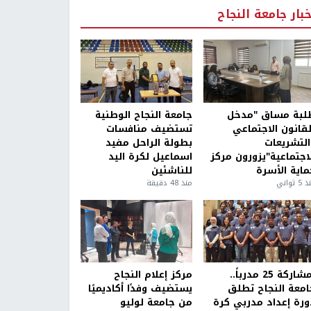
خبار جامعة النجاح
لبة مساق "مدخل
جامعة النجاح الوطنية
لقانون الاجتماعي
تستضيف منافسات
التشريعات
بطولة الراحل مفيد
لاجتماعية"يزورون مركز
اسماعيل لكرة اليد
ماية الأسرة
للناشئين
5 ثواني
منذ 48 دقيقة
بمشاركة 25 مدرباً..
مركز إعلام النجاح
امعة النجاح تطلق
يستضيف وفدًا أكاديميًا
ورة إعداد مدربي كرة
من جامعة لوليو