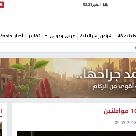
الفجر
03:28
البث
نيو 48
شؤون إسرائيلية
عربي ودولي
تقارير
أخبار جامعة 
ا
2018-0