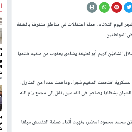
أ
جر اليوم الثلاثاء، حملة اعتقالات في مناطق متفرقة بالضفة
ض المواطنين.
ط
ال الشابيْن كريم أبو لطيفة وشادي يعقوب من مخيم قلنديا
ل
و
ا
ح
منذ 
 عسكرية اقتحمت المخيم فجرا، وداهمت عددا من المنازل،
الشبان بشظايا رصاص في القدمين، نقل إلى مجمع رام الله
ن محمد محمود امطير، ونهبت أثناء عملية التفتيش مبلغا
ج
د