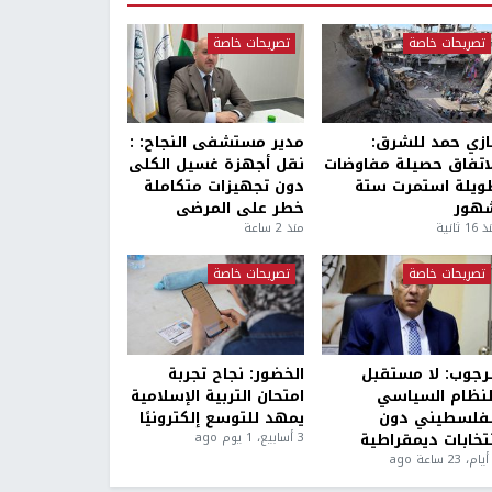
تصريحات خاصة
تصريحات خاصة
ازي حمد للشرق:
مدير مستشفى النجاح: :
لاتفاق حصيلة مفاوضات
نقل أجهزة غسيل الكلى
ويلة استمرت ستة
دون تجهيزات متكاملة
هور
خطر على المرضى
1 ثانية
منذ 2 ساعة
تصريحات خاصة
تصريحات خاصة
لرجوب: لا مستقبل
الخضور: نجاح تجربة
لنظام السياسي
امتحان التربية الإسلامية
لفلسطيني دون
يمهد للتوسع إلكترونيًا
نتخابات ديمقراطية
3 أسابيع، 1 يوم ago