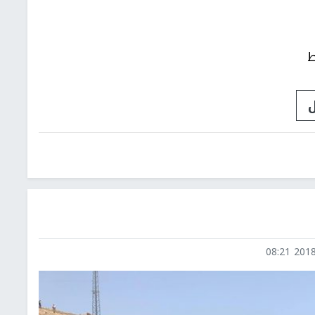
ط
ل
2018-0