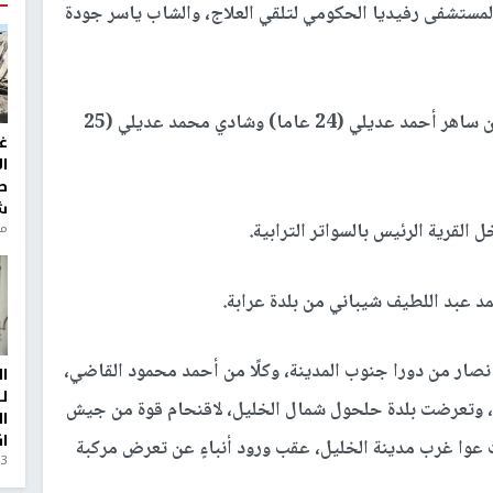
 نقله لمستشفى رفيديا الحكومي لتلقي العلاج، والشاب ياسر جودة
وأضافت المصادر، أن قوات الاحتلال اعتلقت الشابين ساهر أحمد عديلي (24 عاما) وشادي محمد عديلي (25
غ
ا
ط
ش
القرية الرئيس بالسواتر الترابية.
منذ 6
د عبد اللطيف شيباني من بلدة عرابة.
نصار من دورا جنوب المدينة، وكلًا من أحمد محمود القاضي،
ا
ل
 وتعرضت بلدة حلحول شمال الخليل، لاقنحام قوة من جيش
ا
ا
 عوا غرب مدينة الخليل، عقب ورود أنباءٍ عن تعرض مركبة
3 أيام، 23 ساعة ago