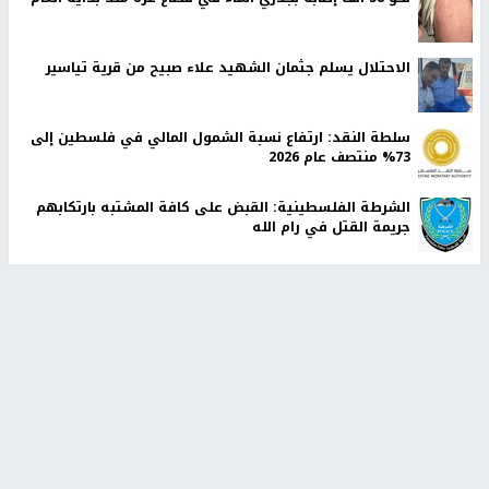
الاحتلال يسلم جثمان الشهيد علاء صبيح من قرية تياسير
سلطة النقد: ارتفاع نسبة الشمول المالي في فلسطين إلى
73% منتصف عام 2026
الشرطة الفلسطينية: القبض على كافة المشتبه بارتكابهم
جريمة القتل في رام الله
لجنة الانتخابات المركزية توقّع اتفاقية مع UNDP لتعزيز
الجاهزية لانتخابات 2026
رابطة العالم الإسلامي تدين تواصل انتهاكات الاحتلال في
قطاع غزة
أخبار جامعة النجاح