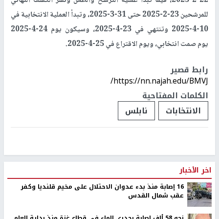
22-2-2025، فيما تبدأ عملية الترشح والطعن ونشر الكشف النهائي
للمرشحين 23-2-2025 حتى 31-3-2025، وتبدأ العملية الانتخابية في
10-4-2025 وتنتهي في 23-4-2025، وسيكون يوم 24-4-2025
يوم صمت انتخابي، ويوم الاقتراع في 25-4-2025.
رابط قصير
https://nn.najah.edu/BMVJ/
الكلمات المفتاحية
الانتخابات
نابلس
اخر الأخبار
16 إصابة منذ بدء عدوان الاحتلال على مخيم قلنديا وكفر
عقب شمال القدس
نحو 58 ألف إصابة بجدري الماء في قطاع غزة منذ بداية العام