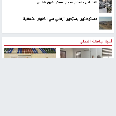
الاحتلال يقتحم مخيم عسكر شرق نابلس
مستوطنون يسيّجون أراضي في الأغوار الشمالية
أخبار جامعة النجاح
طلبة مساق "مدخل للقانون
جامعة النجاح الوطنية تستضيف
الاجتماعي والتشريعات
منافسات بطولة الراحل مفيد
الاجتماعية"يزورون مركز حماية
اسماعيل لكرة اليد للناشئين
الأسرة
منذ 48 دقيقة
منذ ثانية