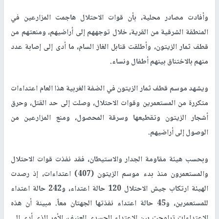
وأفادت مصادر محلية، بأن قوات الاحتلال هاجمت المزارعين في
المنطقة الشرقية من القرية، خلال توجههم إلى أراضيهم، ومنعتهم من
قطف ثمار الزيتون، وأطلقت قنابل الغاز السام، ما أدى إلى إصابة عدد
منهم بالاختناق بينهم أطفال ونساء.
ويشهد موسم قطف ثمار الزيتون في الضفة الغربية هذا العام اعتداءات
متكررة من المستعمرين وقوات الاحتلال، وصلت إلى حد القتل، وحرق
أشجار الزيتون وتقطيعها وسرقة المحصول، ومنع المزارعين من
الوصول إلى أراضيهم.
وبحسب هيئة مقاومة الجدار والاستيطان، فقد نفذت قوات الاحتلال
والمستعمرون منذ بدء موسم الزيتون (407) اعتداءات، إذ رصدت
الهيئة ارتكاب جيش الاحتلال 120 حالة اعتداء، و242 حالة اعتداء
للمستعمرين، و45 حالة اعتداء نفذتها الجهتان معاً. مبينة أن هذه
الاعتداءات تراوحت بين الاعتداء الجسدي العنيف، الأمر الذي أدى إلى