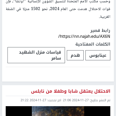
وحسب مكتب الأمم المتحدة لتنسيق الشؤون الإنسانية "اوتشا"، فإن
قوات الاحتلال هدمت حتى العام 2024، نحو 1502 منزلا في الضفة
الغربية.
رابط قصير
https://nn.najah.edu/AX6N/
الكلمات المفتاحية
قياسات منزل الشهيد
عينابوس
هدم
سامر
الاحتلال يعتقل شابا وطفلا من نابلس
تم النشر بتاريخ:
2024-11-27 21:06
اخر تحديث:
2024-11-27 21:22