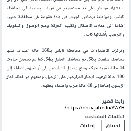
استشهاد مواطن على يد مستعمرين في قرية سبسطية في محافظة
نابلس، ومواطنة برصاص الجيش في بلدة فقوعة في محافظة جنين،
إضافة إلى حملات الاعتقال وتقييد الحركة ومنع الوصول والتخويف
والترهيب بأشكالها كافة.
وتركزت الاعتداءات في محافظة نابلس بـ160 حالة اعتداء، تلتها
محافظة سلفيت بـ58، ثم محافظة الخليل بـ54، كما تم تسجيل حدوث
44 حالة تقييد حركة ومنع وصول للمزارعين إلى أراضيهم، إضافة إلى
100 حالة ترهيب لإجبار المزارعين على الرحيل، ومنعهم من قطف ثمار
الزيتون، إضافة إلى 40 حالة ضرب واعتداء بحقهم.
رابط قصير
https://nn.najah.edu/AWYH/
الكلمات المفتاحية
اختناق
إصابات