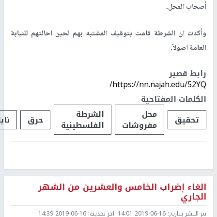
أصحاب المحل.
وأكدت ان الشرطة قامت بتوقيف المشتبه بهم لحين احالتهم للنيابة
العامة اصولاً.
رابط قصير
https://nn.najah.edu/52YQ/
الكلمات المفتاحية
محل
الشرطة
تحقيق
حرق
ناب
مفروشات
الفلسطينية
الغاء إضراب الخامس والعشرين من الشهر
الجاري
تم النشر بتاريخ:
2019-06-16 14:01
اخر تحديث:
2019-06-16 14:39