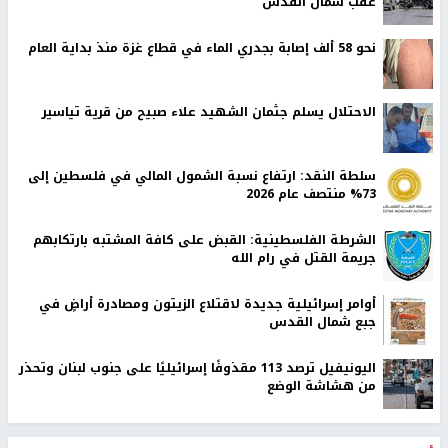
عقب شمال القدس
نحو 58 ألف إصابة بجدري الماء في قطاع غزة منذ بداية العام
الاحتلال يسلم جثمان الشهيد علاء صبيح من قرية تياسير
سلطة النقد: ارتفاع نسبة الشمول المالي في فلسطين إلى
73% منتصف عام 2026
الشرطة الفلسطينية: القبض على كافة المشتبه بارتكابهم
جريمة القتل في رام الله
أوامر إسرائيلية جديدة لاقتلاع الزيتون ومصادرة أراضٍ في
جبع شمال القدس
اليونيفيل ترصد 113 مقذوفًا إسرائيليًا على جنوب لبنان وتحذر
من هشاشة الوضع