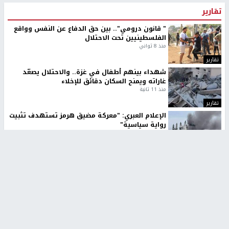
تقارير
" قانون درومي".. بين حق الدفاع عن النفس وواقع
الفلسطينيين تحت الاحتلال
منذ 8 ثواني
تقارير
شهداء بينهم أطفال في غزة.. والاحتلال يصعّد
غاراته ويمنح السكان دقائق للإخلاء
منذ 11 ثانية
تقارير
الإعلام العبري: "معركة مضيق هرمز تستهدف تثبيت
رواية سياسية"
منذ 9 ثواني
تقارير
تصريحات خاصة
تصريحات خاصة
تصريحات خاصة