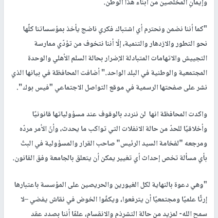
وإيمانِ المخلصين من أبناء هذا الوطن.
"كما أننا نضمن ونحترم أي اشتباك فكري ناضج يأخذ بمؤسساتنا كلِّها
نحو التطور والازدهار والتنمية، إلّا أننا نتخوف من تؤدّي ممارسة
التجييش والاتهامات المتبادلة الإضرار بحالة السلم الأهلي والوحدة
المجتمعية والوطنية في البلد الواحد." أضافت المحافظة في بيانها الذي
نشر على صفحتها الرسمية في موقع التواصل الاجتماعي "فيس بوك".
واكدت المحافظة انها لن ننردد بالوقوف عند مسؤولياتها قانونيًا
وأخلاقيًا للحدّ من حالة الانفلات التي تواكب ما يحدث، وأنّ الأمر مردّه
ومرجعه "لفخامة السيد الرئيس" صاحب القرار والمسؤولية في البتّ
بأي مسألة تخص إحداث أي تغيير يمكن أن يتعلق بالجامعة وفق القانون.
"وهي دعوة بالنهاية لكل الغيورين والحريصين على المؤسسة باعتبارها
إرثًا علميًا ومجتمعيًا أن يترفعوا، ويكفّوا الخوض في نقاش يفضي –لا
سمح الله- لمزيد من حالة التشرذم والانقسام، علمًا أننا بصدد عقد