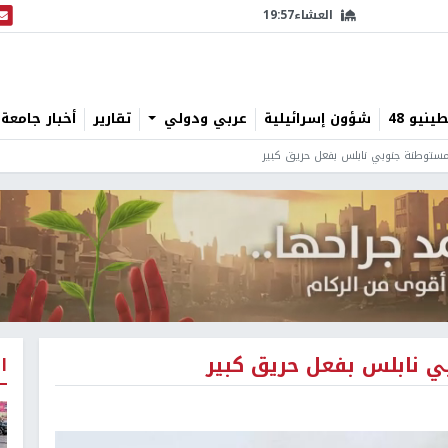
العشاء
19:57
البث
نيو 48
شؤون إسرائيلية
عربي ودولي
تقارير
أخبار جامعة 
 مستوطنة جنوبي نابلس بفعل حريق كبير
ي نابلس بفعل حريق كبير
ا