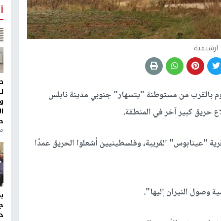
أ
ارشيفية
ط
ل
يوم بالقرب من مستوطنة "يتسهار" جنوبي مدينة نابلس
و
ا
اع حريق كبير آخر في المنطقة.
ح
من
قرية "عينابوس" القريبة، وفلسطينيين أشعلوا الحريق عمدًا
 وصول النيران إليها".
ج
د