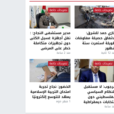
تصريحات خاصة
تصريحات خاصة
ازي حمد للشرق:
مدير مستشفى النجاح: :
لاتفاق حصيلة مفاوضات
نقل أجهزة غسيل الكلى
ويلة استمرت ستة
دون تجهيزات متكاملة
هور
خطر على المرضى
1 ثانية
منذ 2 ساعة
تصريحات خاصة
تصريحات خاصة
لرجوب: لا مستقبل
الخضور: نجاح تجربة
لنظام السياسي
امتحان التربية الإسلامية
لفلسطيني دون
يمهد للتوسع إلكترونيًا
نتخابات ديمقراطية
1 شهر ago
ذ ساعة