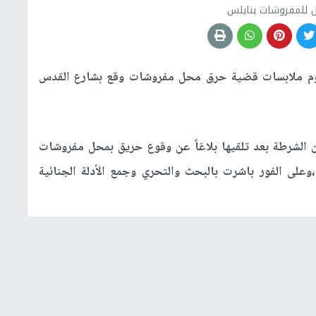
 للمفروشات بنابلس
وم ملابسات قضية حرق محل مفروشات وقع بشارع القدس
 أن الشرطة بعد تلقيها بلاغاً عن وقوع حريق بمحل مفروشات
لى الفور باشرت بالبحث والتحري وجمع الأدلة الجنائية
وحة ارقام مزورة في تنفيذ عملية الحرق وإخفائها في احدى
عترفوا بقيامهم بحرق المحل بسبب خلافات عائلية مع أصحاب