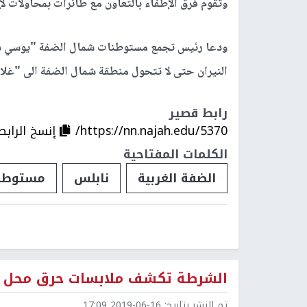
وتقوم فرق الإطفاء بالتعاون مع طائرات بمحاولات ل
ودعا رئيس تجمع مستوطنات شمال الضفة "يوسي داغ
النيران حتى لا تتحول منطقة شمال الضفة الى "غل
رابط قصير
https://nn.najah.edu/5370/
إنسخ الرابط
الكلمات المفتاحية
الضفة الغربية
نابلس
مستوطن
الشرطة تكشف ملابسات حرق محل 
تم النشر بتاريخ:
2019-06-16 17:09