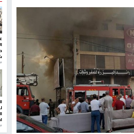
غ
ا
ط
ش
منذ 2
ا
ل
ا
ا
من