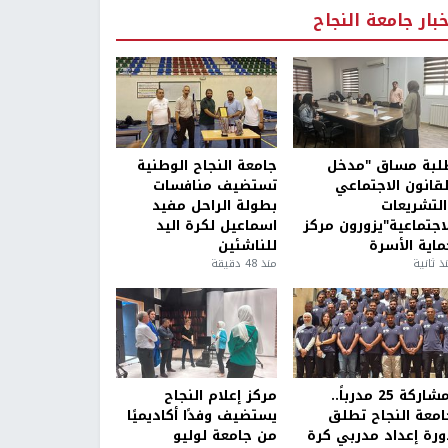
خبار جامعة النجاح
لبة مساق "مدخل
جامعة النجاح الوطنية
لقانون الاجتماعي
تستضيف منافسات
التشريعات
بطولة الراحل مفيد
لاجتماعية"يزورون مركز
اسماعيل لكرة اليد
ماية الأسرة
للناشئين
ذ ثانية
منذ 48 دقيقة
بمشاركة 25 مدرباً..
مركز إعلام النجاح
امعة النجاح تطلق
يستضيف وفدًا أكاديميًا
ورة إعداد مدربي كرة
من جامعة لوليو