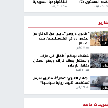
قدم المستوى (C)
للتكنولوجيا السويدية
5 دقيقة
منذ 9 دقيقة
قارير
" قانون درومي".. بين حق الدفاع عن
النفس وواقع الفلسطينيين تحت
الاحتلال
قارير
منذ 8 ثواني
شهداء بينهم أطفال في غزة..
والاحتلال يصعّد غاراته ويمنح السكان
دقائق للإخلاء
قارير
منذ 11 ثانية
الإعلام العبري: "معركة مضيق هرمز
تستهدف تثبيت رواية سياسية"
منذ 9 ثواني
قارير
صريحات خاصة