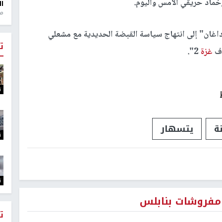
إخماد حريقي الأمس واليوم.
ال
منذ 1
ان" إلى انتهاج سياسة القبضة الحديدية مع مشعلي
ت
اف
غزة
2".
ت
ة
يتسهار
ت
ت
مفروشات بنابلس
ت