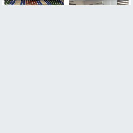
طلبة مساق "مدخل للقانون
جامعة النجاح الوطنية تستضيف
الاجتماعي والتشريعات
منافسات بطولة الراحل مفيد
الاجتماعية"يزورون مركز حماية
اسماعيل لكرة اليد للناشئين
الأسرة
منذ 48 دقيقة
منذ 5 ثواني
بمشاركة 25 مدرباً.. جامعة النجاح
مركز إعلام النجاح يستضيف وفدًا
تطلق دورة إعداد مدربي كرة
أكاديميًا من جامعة لوليو
القدم المستوى (C)
للتكنولوجيا السويدية
منذ 51 دقيقة
منذ 10 دقيقة
تقارير