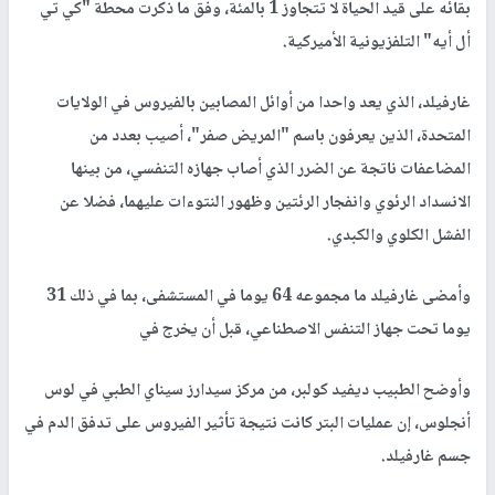
بقائه على قيد الحياة لا تتجاوز 1 بالمئة، وفق ما ذكرت محطة "كي تي
أل أيه" التلفزيونية الأميركية.
غارفيلد، الذي يعد واحدا من أوائل المصابين بالفيروس في الولايات
المتحدة، الذين يعرفون باسم "المريض صفر"، أصيب بعدد من
المضاعفات ناتجة عن الضرر الذي أصاب جهازه التنفسي، من بينها
الانسداد الرئوي وانفجار الرئتين وظهور النتوءات عليهما، فضلا عن
الفشل الكلوي والكبدي.
وأمضى غارفيلد ما مجموعه 64 يوما في المستشفى، بما في ذلك 31
يوما تحت جهاز التنفس الاصطناعي، قبل أن يخرج في
وأوضح الطبيب ديفيد كولبر، من مركز سيدارز سيناي الطبي في لوس
أنجلوس، إن عمليات البتر كانت نتيجة تأثير الفيروس على تدفق الدم في
جسم غارفيلد.