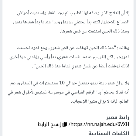
إلا أن العلاج الذي وصفه لها الطبيب لم يجد نفعا، واستمرت أعراض
الصداع تلاحقها، لكنه بدأ يختفي رويدا رويدا عندما بدأ شعرها ينمو،
ومنذ ذلك الحين امتنعت عن قص شعرها.
وقالت: "منذ ذلك الحين توقفت عن قص شعري، ومع نموه تحسنت
تدريجيا. لكن الغريب، عندما غسلت شعري، بدأ رأسي يؤلمني مرة أخرى.
لذلك توقفت أيضا عن غسل شعري تماما منذ ذلك الحين".
ولا يزال شعر دينة ينمو بمعدل حوالي 10 سنتيمترات في السنة، ورغم
أنه قد لا يحطم أبدا الرقم القياسي في موسوعة غينيس لأطول شعر في
العالم، فإنه لا يزال مثيرا للإعجاب.
رابط قصير
https://nn.najah.edu/6VXH/
إنسخ الرابط
الكلمات المفتاحية