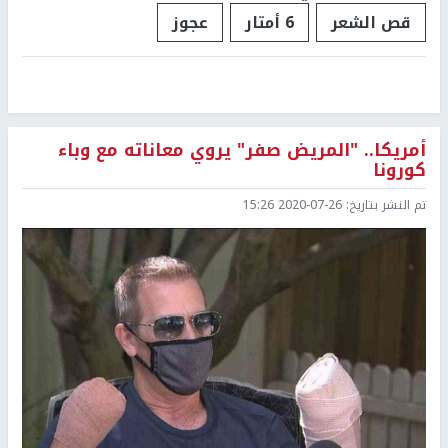
قص الشعر
6 أمتار
عجوز
أمريكا.. "المريض صفر" يروي معاناته مع وباء
كورونا
تم النشر بتاريخ:
2020-07-26 15:26