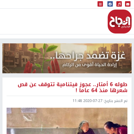
البث المباشر
إذاعة النجاح
طوله 6 أمتار.. عجوز فيتنامية تتوقف عن قص
شعرها منذ 64 عاما !
تم النشر بتاريخ:
2020-07-27 11:48