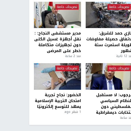
تصريحات خاصة
تصريحات خاصة
ازي حمد للشرق:
مدير مستشفى النجاح: :
لاتفاق حصيلة مفاوضات
نقل أجهزة غسيل الكلى
ويلة استمرت ستة
دون تجهيزات متكاملة
هور
خطر على المرضى
1 ثانية
منذ 2 ساعة
تصريحات خاصة
تصريحات خاصة
لرجوب: لا مستقبل
الخضور: نجاح تجربة
لنظام السياسي
امتحان التربية الإسلامية
لفلسطيني دون
يمهد للتوسع إلكترونيًا
نتخابات ديمقراطية
1 شهر ago
ذ ساعة