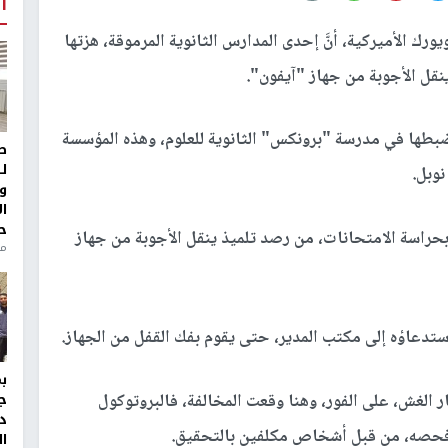
أ
رك الأميركية، أنَّ إحدى المدارس الثانوية المرموقة، هزتها
قل الأجوبة من جهاز "آيفون".
ضبطها في مدرسة "برونكس" الثانوية للعلوم، وهذه المؤسسة
ط
ل
نوبل.
و
ا
ح
 بحراسة الامتحانات، من رصد تلميذ ينقل الأجوبة من جهاز
من
ستدعاؤه إلى مكتب المدير، حتى يقوم بفك القفل من الجهاز.
ر الغش، على الفور، وهنا وقعت المخالفة، فالبروتوكول
ج
د
 فحصه، من قبل أشخاص مكلفين بالتحقيق.
ال