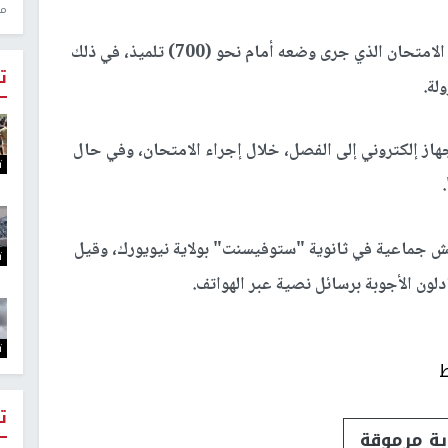
منذ 1
وقال مسؤولون في قطاع التعليم بولاية نيويورك، إنَّ الامتحان الذي جرى وضعه أمام نحو (700) تلميذ، في ذلك
ت
لة.
 جهاز إلكتروني إلى الفصل، خلال إجراء الامتحان، وفي حال
ت
أن حالة غش جماعية في ثانوية "ستوفيسنت" بولاية نيويورك، وقيل
ت
ت
ط
ت
ية مرموقة