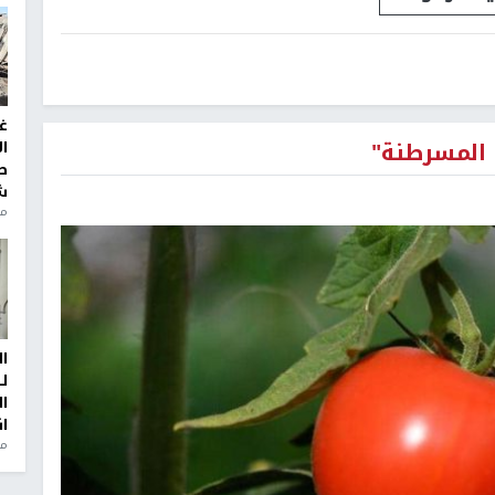
غ
المسرطنة"
ا
ط
ش
منذ 2
ا
ل
ا
ا
من