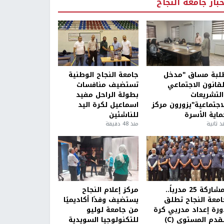
خبار جامعة النجاح
لبة مساق "مدخل
جامعة النجاح الوطنية
لقانون الاجتماعي
تستضيف منافسات
التشريعات
بطولة الراحل مفيد
لاجتماعية"يزورون مركز
اسماعيل لكرة اليد
ماية الأسرة
للناشئين
ذ ثانية
منذ 48 دقيقة
بمشاركة 25 مدرباً..
مركز إعلام النجاح
امعة النجاح تطلق
يستضيف وفدًا أكاديميًا
ورة إعداد مدربي كرة
من جامعة لوليو
قدم المستوى (C)
للتكنولوجيا السويدية