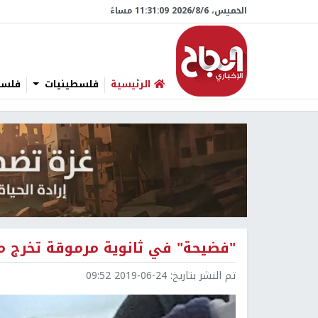
الخميس، 6/‏8/‏2026 11:31:10 مساءً
الرئيسية
فلسطينيات
فلسطي
"فضيحة" في ثانوية مرموقة تخرج منها 8 فائزين بجائز
تم النشر بتاريخ:
2019-06-24 09:52