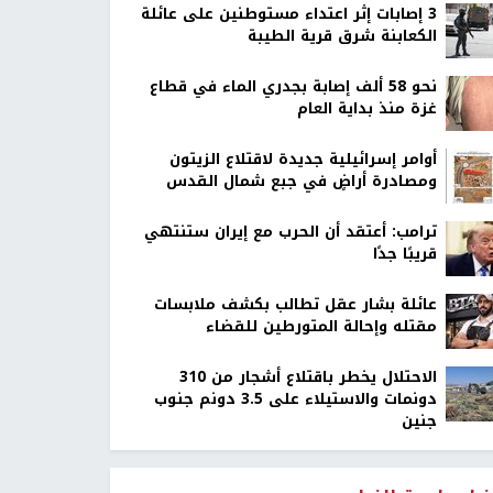
‏3 إصابات إثر اعتداء مستوطنين على عائلة
الكعابنة شرق قرية الطيبة
نحو 58 ألف إصابة بجدري الماء في قطاع
غزة منذ بداية العام
أوامر إسرائيلية جديدة لاقتلاع الزيتون
ومصادرة أراضٍ في جبع شمال القدس
ترامب: أعتقد أن الحرب مع إيران ستنتهي
قريبًا جدًا
عائلة بشار عقل تطالب بكشف ملابسات
مقتله وإحالة المتورطين للقضاء
الاحتلال يخطر باقتلاع أشجار من 310
دونمات والاستيلاء على 3.5 دونم جنوب
جنين