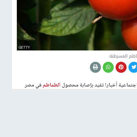
اطم المسرطنة
جتماعية أخبارا تفيد بإصابة محصول
الطماطم
في مصر
 هذه الأنباء.
ة الزراعة، في تصريحه لموقع "مصراوي"، إن ما تردد عبر
ماطم
في مصر أو ما يتم تصديره، بمرض مسرطن، عار تماما