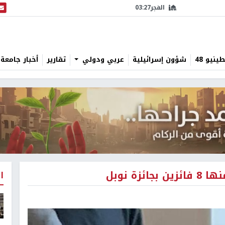
الفجر
03:27
البث
نيو 48
شؤون إسرائيلية
عربي ودولي
تقارير
أخبار جامعة 
ة نوبل
ا