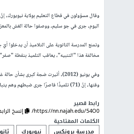
اليوم، جرى في جو سليم، ووصفوا حالة الغش بالمعزو
وتمنع المدرسة الثانوية على التلاميذ أن يدخلوا أيّ
مخالفة هذا "التنبيه"، يعاقب التلميذ بنقطة "صفر".
وفي يونيو (2012)، أثيرت ضجة كبرى بش
وقتها، إنَّ (71) تلميذًا قاصرًا جرى ضبطهم وهم يتبادلون الأجوبة برسائل نصية عبر الهواتف.
رابط قصير
https://nn.najah.edu/54O0/
إنسخ الراب
الكلمات المفتاحية
مدرسة برونكس
نيويورك
ثانو