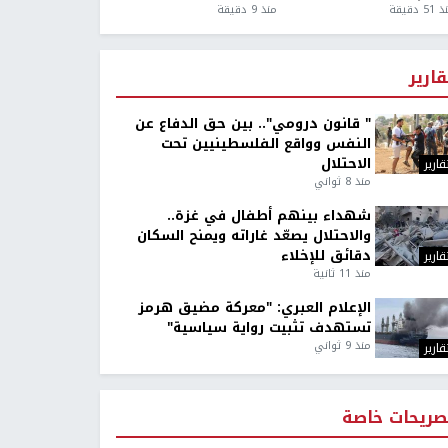
5 دقيقة
منذ 9 دقيقة
قارير
" قانون درومي".. بين حق الدفاع عن
النفس وواقع الفلسطينيين تحت
الاحتلال
قارير
منذ 8 ثواني
شهداء بينهم أطفال في غزة..
والاحتلال يصعّد غاراته ويمنح السكان
دقائق للإخلاء
قارير
منذ 11 ثانية
الإعلام العبري: "معركة مضيق هرمز
تستهدف تثبيت رواية سياسية"
منذ 9 ثواني
قارير
صريحات خاصة