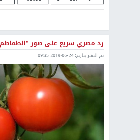
رد مصري سريع على صور "الطماطم 
تم النشر بتاريخ:
2019-06-24 09:35