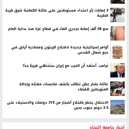
‏3 إصابات إثر اعتداء مستوطنين على عائلة الكعابنة شرق قرية
الطيبة
نحو 58 ألف إصابة بجدري الماء في قطاع غزة منذ بداية العام
أوامر إسرائيلية جديدة لاقتلاع الزيتون ومصادرة أراضٍ في
جبع شمال القدس
ترامب: أعتقد أن الحرب مع إيران ستنتهي قريبًا جدًا
عائلة بشار عقل تطالب بكشف ملابسات مقتله وإحالة
المتورطين للقضاء
الاحتلال يخطر باقتلاع أشجار من 310 دونمات والاستيلاء على
3.5 دونم جنوب جنين
أخبار جامعة النجاح