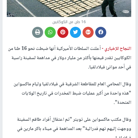
16 طن من الكوكايين
النجاح الإخباري -
أعلنت السلطات الأميركية أنها ضبطت نحو 16 طنا من
الكوكايين تقدر قيمتها بأكثر من مليار دولار في مداهمة لسفينة راسية
في أحد موانئ فيلادلفيا.
وقال المحامي العام للمقاطعة الشرقية في فيلادلفيا وليام ماكسواين
"هذه واحدة من أكبر عمليات ضبط المخدرات في تاريخ الولايات
المتحدة".
وقال مكتب ماكسواين على تويتر "تم اعتقال أفراد طاقم السفينة
ووجهت إليهم تهم فدرالية" بعد المداهمة في ميناء باكر مارين في