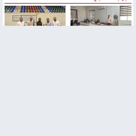
طلبة مساق "مدخل للقانون
جامعة النجاح الوطنية تستضيف
الاجتماعي والتشريعات
منافسات بطولة الراحل مفيد
الاجتماعية"يزورون مركز حماية
اسماعيل لكرة اليد للناشئين
الأسرة
منذ 48 دقيقة
منذ ثانية
بمشاركة 25 مدرباً.. جامعة النجاح
مركز إعلام النجاح يستضيف وفدًا
تطلق دورة إعداد مدربي كرة
أكاديميًا من جامعة لوليو
القدم المستوى (C)
للتكنولوجيا السويدية
منذ 51 دقيقة
منذ 9 دقيقة