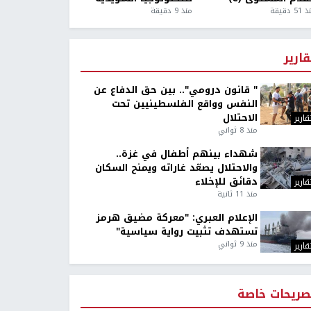
5 دقيقة
منذ 9 دقيقة
قارير
" قانون درومي".. بين حق الدفاع عن
النفس وواقع الفلسطينيين تحت
الاحتلال
قارير
منذ 8 ثواني
شهداء بينهم أطفال في غزة..
والاحتلال يصعّد غاراته ويمنح السكان
دقائق للإخلاء
قارير
منذ 11 ثانية
الإعلام العبري: "معركة مضيق هرمز
تستهدف تثبيت رواية سياسية"
منذ 9 ثواني
قارير
صريحات خاصة