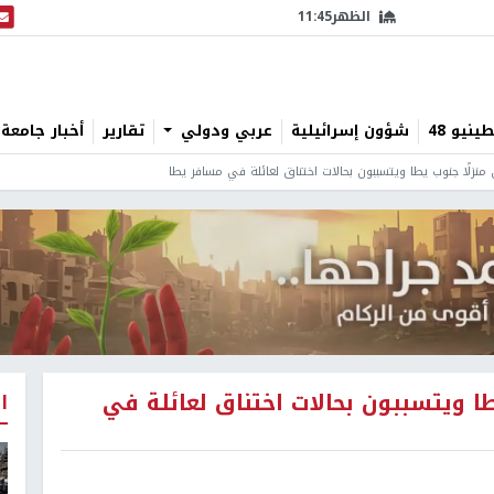
الظهر
11:45
البث
نيو 48
شؤون إسرائيلية
عربي ودولي
تقارير
أخبار جامعة 
زلًا جنوب يطا ويتسببون بحالات اختناق لعائلة في مسافر يطا
 ويتسببون بحالات اختناق لعائلة في
ا