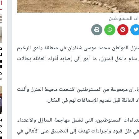
أ
ات المستوطنين
نزل المواطن محمد موسى شناران في منطقة وادي الرخيم
ط
ل
ام داخل المنزل، ما أدى إلى إصابة أفراد العائلة بحالات
و
ا
ح
من
رة، إن مجموعة من المستوطنين اقتحمت محيط المنزل وألقت
د العائلة قبل تقديم الإسعافات لهم في المكان.
داءات المستوطنين، التي تشمل مهاجمة المنازل والاعتداء
ج
 في ظل قيود وإجراءات تهدف إلى التضييق على الأهالي في
د
ال