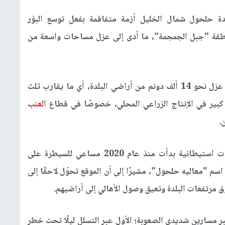
لدة حلحول شمال الخليل أزمة متفاقمة بفعل توسع البؤر
منطقة "جبل الجمجمة"، ما أدى إلى عزل مساحات واسعة من
ووفق معطيات ميدانية، فقد تسببت هذه البؤر في عزل نحو 14 ألف دونم من أراضي البلدة، أي ما يقارب ثلث
 كبير في الإنتاج الزراعي المحلي، خصوصًا في قطاع
العنب
.
وقال المزارع الفلسطيني رائد البربراوي إن جمعيات استيطانية بدأت منذ عام 2020 مساعي للسيطرة على
م "معاليه حلحول"، مشيرًا إلى أن الموقع تحوّل لاحقًا إلى
 مسارين شديدي الصعوبة؛ الأول عبر التسلل ليلًا تحت خطر