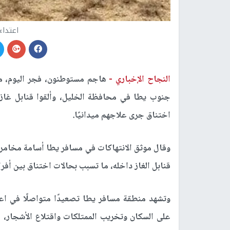
اعتداء
النجاح الإخباري -
هاجم مستوطنون، فجر اليوم، م
جنوب يطا في محافظة الخليل، وألقوا قنابل غاز س
اختناق جرى علاجهم ميدانيًا.
وقال موثق الانتهاكات في مسافر يطا أسامة مخام
قنابل الغاز داخله، ما تسبب بحالات اختناق بين أفرا
وتشهد منطقة مسافر يطا تصعيدًا متواصلًا في اعت
على السكان وتخريب الممتلكات واقتلاع الأشجار،