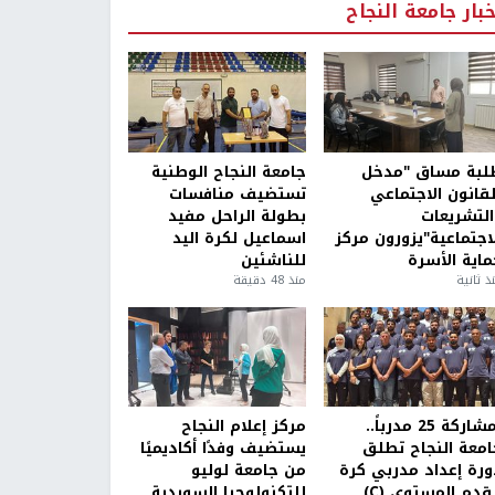
خبار جامعة النجاح
لبة مساق "مدخل
جامعة النجاح الوطنية
لقانون الاجتماعي
تستضيف منافسات
التشريعات
بطولة الراحل مفيد
لاجتماعية"يزورون مركز
اسماعيل لكرة اليد
ماية الأسرة
للناشئين
ذ ثانية
منذ 48 دقيقة
بمشاركة 25 مدرباً..
مركز إعلام النجاح
امعة النجاح تطلق
يستضيف وفدًا أكاديميًا
ورة إعداد مدربي كرة
من جامعة لوليو
قدم المستوى (C)
للتكنولوجيا السويدية