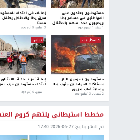
مستوطنون يعتدون على
إصابات في اعتداء للمستوط
المواطنين في مسافر يطا
شرق يطا والاحتلال يعتقل
ويصيبون عددا منهم بالاختناق
مسنًا
1 شهر، 1 اسبوع. ago
3 أسابيع، 5 أيام ago
فلسطينيات
نابلس
مستوطنون يضرمون النار
إصابة أفراد عائلة بالاختناق 
بممتلكات المواطنين جنوب يطا
اعتداء مستوطنين قرب عقرب
وإصابة شاب بحروق
1 اسبوع.، 6 أيام ago
2 شهرين، 3 أسابيع ago
مخطط استيطاني يلتهم كروم العنب
تم النشر بتاريخ:
2026-06-27 17:40