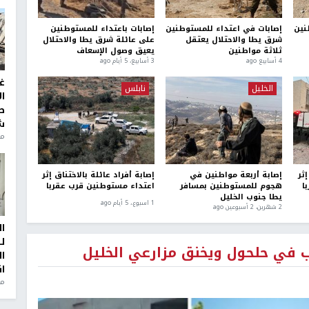
نين
إصابات في اعتداء للمستوطنين
إصابات باعتداء للمستوطنين
شرق يطا والاحتلال يعتقل
على عائلة شرق يطا والاحتلال
ثلاثة مواطنين
يعيق وصول الإسعاف
4 أسابيع ago
3 أسابيع، 5 أيام ago
غ
الخليل
نابلس
ا
ط
ش
منذ 2
إثر
إصابة أربعة مواطنين في
إصابة أفراد عائلة بالاختناق إثر
ا
هجوم للمستوطنين بمسافر
اعتداء مستوطنين قرب عقربا
يطا جنوب الخليل
1 اسبوع.، 5 أيام ago
2 شهرين، 2 أسبوعين ago
ا
ل
 في حلحول ويخنق مزارعي الخليل
ا
ا
من