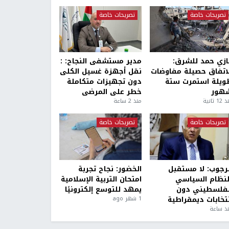
تصريحات خاصة
تصريحات خاصة
ازي حمد للشرق:
مدير مستشفى النجاح: :
لاتفاق حصيلة مفاوضات
نقل أجهزة غسيل الكلى
ويلة استمرت ستة
دون تجهيزات متكاملة
هور
خطر على المرضى
1 ثانية
منذ 2 ساعة
تصريحات خاصة
تصريحات خاصة
لرجوب: لا مستقبل
الخضور: نجاح تجربة
لنظام السياسي
امتحان التربية الإسلامية
لفلسطيني دون
يمهد للتوسع إلكترونيًا
نتخابات ديمقراطية
1 شهر ago
ذ ساعة