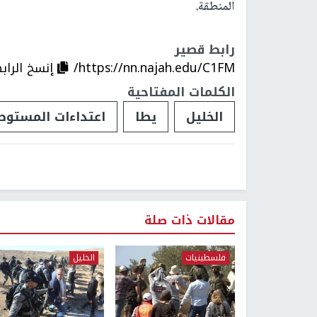
المنطقة.
رابط قصير
https://nn.najah.edu/C1FM/
إنسخ الراب
الكلمات المفتاحية
الخليل
يطا
اعتداءات المستوط
مقالات ذات صلة
فلسطينيات
الخليل