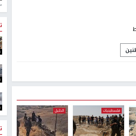
منذ 1
ت
ط
نين
ت
ت
ت
فلسطينيات
الخليل
ت