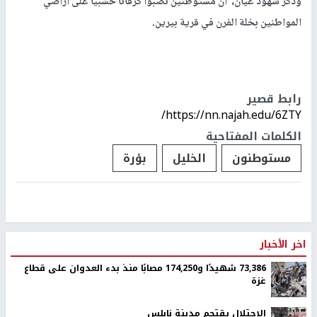
وذكر شهود عيان، ان مستوطنين نصبوا كرفانا خشبيا على أراضي
المواطنين بخلة الفرن في قرية بيرين.
رابط قصير
https://nn.najah.edu/6ZTY/
الكلمات المفتاحية
مستوطنون
الخليل
بؤرة
اخر الأخبار
73,386 شهيدًا و174,250 مصابًا منذ بدء العدوان على قطاع
غزة
الاحتلال يقتحم مدينة نابلس