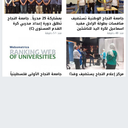
جامعة النجاح الوطنية تستضيف
بمشاركة 25 مدرباً.. جامعة النجاح
منافسات بطولة الراحل مفيد
تطلق دورة إعداد مدربي كرة
اسماعيل لكرة اليد للناشئين
القدم المستوى (C)
منذ 48 دقيقة
منذ 51 دقيقة
مركز إعلام النجاح يستضيف وفدًا
جامعة النجاح الأولى فلسطينياً
أكاديميًا من جامعة لوليو
وضمن أفضل 40 جامعة عربية في
للتكنولوجيا السويدية
تصنيف "ويبومتركس"
منذ 10 دقيقة
منذ 2 ساعة
تقارير
" قانون درومي".. بين حق الدفاع عن النفس وواقع
الفلسطينيين تحت الاحتلال
6 أيام، 17 ساعة ago