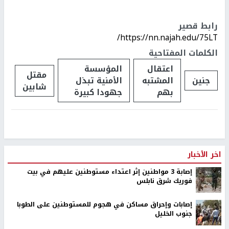
رابط قصير
https://nn.najah.edu/75LT/
الكلمات المفتاحية
اعتقال
المؤسسة
مقتل
جنين
المشتبه
الأمنية تبذل
شابين
بهم
جهودا كبيرة
اخر الأخبار
إصابة 3 مواطنين إثر اعتداء مستوطنين عليهم في بيت
فوريك شرق نابلس
إصابات وإحراق مساكن في هجوم للمستوطنين على الطوبا
جنوب الخليل