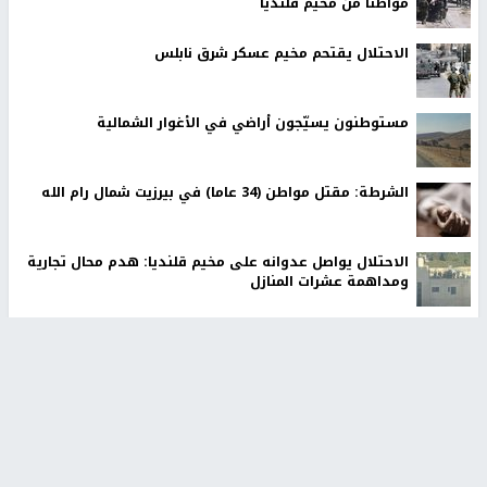
مواطناً من مخيم قلنديا
الاحتلال يقتحم مخيم عسكر شرق نابلس
مستوطنون يسيّجون أراضي في الأغوار الشمالية
الشرطة: مقتل مواطن (34 عاما) في بيرزيت شمال رام الله
الاحتلال يواصل عدوانه على مخيم قلنديا: هدم محال تجارية
ومداهمة عشرات المنازل
الاحتلال يعتقل طفلا من تياسير شرق طوباس
الاحتلال يعتقل 5 مواطنين من الخليل