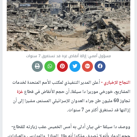
مسؤول أممي: إزالة أنقاض غزة قد تستغرق 7 سنوات
النجاح الإخباري -
أعلن المدير التنفيذي لمكتب الأمم المتحدة لخدمات
المشاريع، خورخي موريرا دا سيلفا، أن حجم الأنقاض في قطاع
غزة
تجاوز 60 مليون طن جراء العدوان الإسرائيلي المستمر، مشيرا إلى أن
إزالتها قد تستغرق أكثر من 7 سنوات.
ووصف دا سيلفا -في بيان أدلى به أمس الخميس عقب زيارته للقطاع-
حجم الدمار بأنه لا يُصدق، مؤكدا أنه طال المنازل والمدارس، والعيادات،