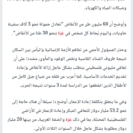
وشبكات المياه والكهرباء.
وأوضح أن 60 مليون طن من الأنقاض "تعادل حمولة نحو 3 آلاف سفينة
حاويات، واليوم يُحاط كل شخص في
غزة
بنحو 30 طنا من الأنقاض".
وحذر المسؤول الأممي من تفاقم الأزمة الإنسانية واليأس بين السكان
نتيجة ظروف الشتاء القاسية ونقص الوقود والمأوى، مشددا على أن
تعافي مليوني فلسطيني يتطلب بشكل عاجل إزالة الأنقاض وإعادة
تقديم الخدمات الأساسية. كما أعرب عن قلقه من ضياع جيل كامل من
الأطفال الذين انقطعوا عن الدراسة لمدة 3 سنوات نتيجة الحرب.
وفي ما يتعلق بتكلفة إعادة الإعمار، أوضح دا سيلفا أن هناك حاجة إلى
نحو 53.2 مليار دولار للتعافي المبكر وإعادة الإعمار في الأراضي
الفلسطينية المحتلة، بما في ذلك
غزة
والضفة الغربية، من بينها 20 مليار
دولار مطلوبة بشكل عاجل خلال السنوات الثلاث الأولى.