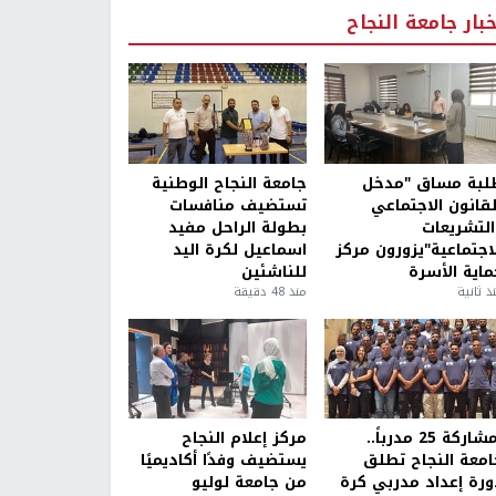
خبار جامعة النجاح
لبة مساق "مدخل
جامعة النجاح الوطنية
لقانون الاجتماعي
تستضيف منافسات
التشريعات
بطولة الراحل مفيد
لاجتماعية"يزورون مركز
اسماعيل لكرة اليد
ماية الأسرة
للناشئين
ذ ثانية
منذ 48 دقيقة
بمشاركة 25 مدرباً..
مركز إعلام النجاح
امعة النجاح تطلق
يستضيف وفدًا أكاديميًا
ورة إعداد مدربي كرة
من جامعة لوليو