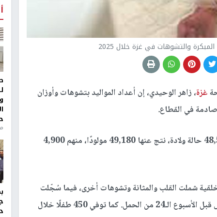
أ
لمبكرة والتشوهات في غزة خلال 2025
ط
ل
حة
غزة
، زاهر الوحيدي، إن أعداد المواليد بتشوهات وأوزان
و
ا
ح
من
وأوضح الوحيدي أن العام الماضي شهد تسجيل 48,500 حالة ولادة، نتج عنها 49,180 مولودًا، منهم 4,900
ولادة 315 طفلًا بتشوهات خلقية شملت القلب والمثانة وتشوهات أخرى، فيما سُجّلت
ج
6,600 حالة وفاة داخل الرحم و5,000 حالة إجهاض قبل الأسبوع الـ24 من الحمل. كما توفي 450 طفلًا خلال
د