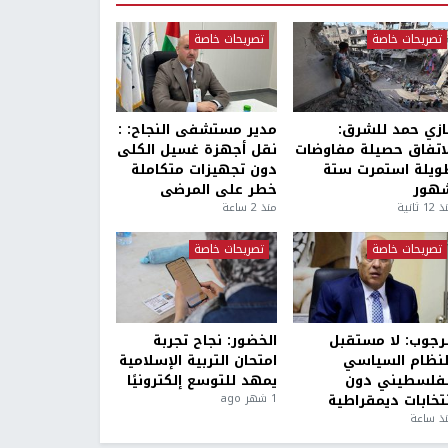
تصريحات خاصة
تصريحات خاصة
ازي حمد للشرق:
مدير مستشفى النجاح: :
لاتفاق حصيلة مفاوضات
نقل أجهزة غسيل الكلى
ويلة استمرت ستة
دون تجهيزات متكاملة
هور
خطر على المرضى
1 ثانية
منذ 2 ساعة
تصريحات خاصة
تصريحات خاصة
لرجوب: لا مستقبل
الخضور: نجاح تجربة
لنظام السياسي
امتحان التربية الإسلامية
لفلسطيني دون
يمهد للتوسع إلكترونيًا
نتخابات ديمقراطية
1 شهر ago
ذ ساعة