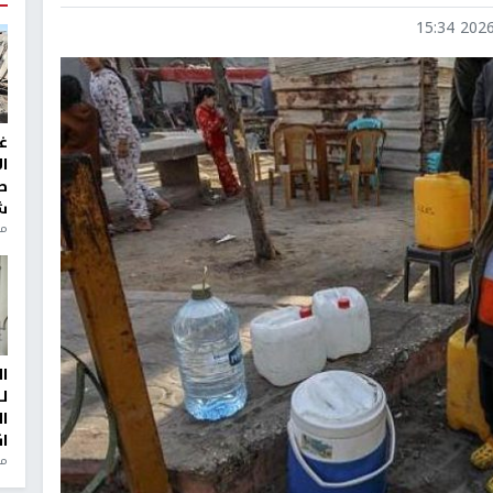
2026-0
غ
ا
ط
ش
منذ 2
ا
ل
ا
ا
من