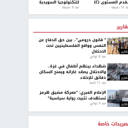
قدم المستوى (C)
للتكنولوجيا السويدية
5 دقيقة
منذ 9 دقيقة
قارير
" قانون درومي".. بين حق الدفاع عن
النفس وواقع الفلسطينيين تحت
الاحتلال
قارير
منذ 8 ثواني
شهداء بينهم أطفال في غزة..
والاحتلال يصعّد غاراته ويمنح السكان
دقائق للإخلاء
قارير
منذ 11 ثانية
الإعلام العبري: "معركة مضيق هرمز
تستهدف تثبيت رواية سياسية"
منذ 9 ثواني
قارير
صريحات خاصة