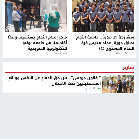
بمشاركة 25 مدرباً.. جامعة النجاح
مركز إعلام النجاح يستضيف وفدًا
تطلق دورة إعداد مدربي كرة
أكاديميًا من جامعة لوليو
القدم المستوى (C)
للتكنولوجيا السويدية
منذ 51 دقيقة
منذ 9 دقيقة
تقارير
" قانون درومي".. بين حق الدفاع عن النفس وواقع
الفلسطينيين تحت الاحتلال
منذ 8 ثواني
تقارير
شهداء بينهم أطفال في غزة.. والاحتلال يصعّد
غاراته ويمنح السكان دقائق للإخلاء
منذ 11 ثانية
تقارير
الإعلام العبري: "معركة مضيق هرمز تستهدف تثبيت
رواية سياسية"