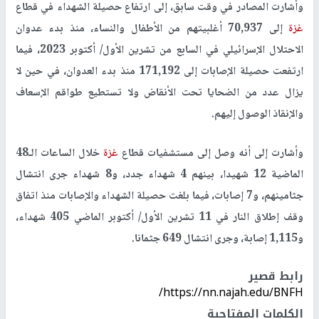
وأشارت المصادر في وقت سابق، إلى ارتفاع حصيلة الشهداء في قطاع
غزة
إلى 70,937 أغلبيتهم من الأطفال والنساء، منذ بدء عدوان
الاحتلال الإسرائيلي في السابع من تشرين الأول/ أكتوبر 2023، فيما
ارتفعت حصيلة الإصابات إلى 171,192 منذ بدء العدوان، في حين لا
يزال عدد من الضحايا تحت الأنقاض ولا تستطيع طواقم الإسعاف
والإنقاذ الوصول إليهم.
وأشارت إلى أنه وصل إلى مستشفيات قطاع
غزة
خلال الساعات الـ48
الماضية 12 شهيدا، بينهم 4 شهداء جدد، و8 شهداء جرى انتشال
جثامينهم، و7 إصابات، فيما بلغت حصيلة الشهداء والإصابات منذ اتفاق
وقف إطلاق النار في 11 تشرين الأول/ أكتوبر الماضي 405 شهداء،
و1,115 إصابة، وجرى انتشال 649 جثمانا.
رابط قصير
https://nn.najah.edu/BNFH/
الكلمات المفتاحية