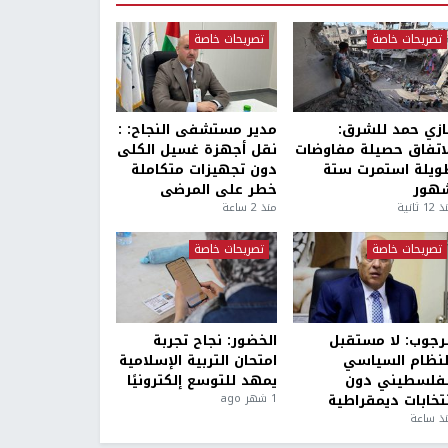
تصريحات خاصة
تصريحات خاصة
ازي حمد للشرق:
مدير مستشفى النجاح: :
لاتفاق حصيلة مفاوضات
نقل أجهزة غسيل الكلى
ويلة استمرت ستة
دون تجهيزات متكاملة
هور
خطر على المرضى
1 ثانية
منذ 2 ساعة
تصريحات خاصة
تصريحات خاصة
لرجوب: لا مستقبل
الخضور: نجاح تجربة
لنظام السياسي
امتحان التربية الإسلامية
لفلسطيني دون
يمهد للتوسع إلكترونيًا
نتخابات ديمقراطية
1 شهر ago
ذ ساعة