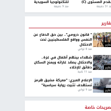
قدم المستوى (C)
للتكنولوجيا السويدية
5 دقيقة
منذ 9 دقيقة
قارير
" قانون درومي".. بين حق الدفاع عن
النفس وواقع الفلسطينيين تحت
الاحتلال
قارير
منذ 8 ثواني
شهداء بينهم أطفال في غزة..
والاحتلال يصعّد غاراته ويمنح السكان
دقائق للإخلاء
قارير
منذ 11 ثانية
الإعلام العبري: "معركة مضيق هرمز
تستهدف تثبيت رواية سياسية"
منذ 9 ثواني
قارير
صريحات خاصة