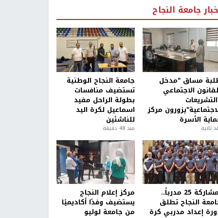
خبار جامعة النجاح
لبة مساق "مدخل
جامعة النجاح الوطنية
لقانون الاجتماعي
تستضيف منافسات
التشريعات
بطولة الراحل مفيد
لاجتماعية"يزورون مركز
اسماعيل لكرة اليد
ماية الأسرة
للناشئين
ذ ثانية
منذ 48 دقيقة
بمشاركة 25 مدرباً..
مركز إعلام النجاح
امعة النجاح تطلق
يستضيف وفدًا أكاديميًا
ورة إعداد مدربي كرة
من جامعة لوليو