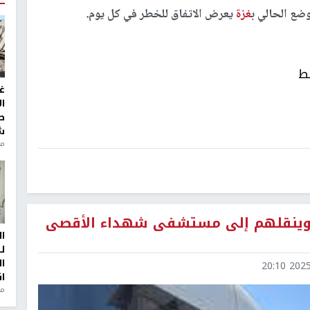
وضع الحالي ب
غزة
يعرض الاتفاق للخطر في كل يوم.
بط
غ
ا
ط
ش
منذ 2
1 أسيرًا من غزة وينقلهم إلى مستشفى شهداء الأقصى
ا
ل
ا
2025-1
ا
من