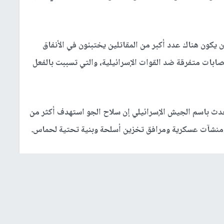
 يكون هناك عدد أكبر من المقاتلين يختبئون في الأنفاق
بات متفرقة ضد القوات الإسرائيلية، والتي تسببت بالفعل
دث باسم الجيش الإسرائيلي إن سلاح الجو استهدف أكثر من
ية الإرهابية التي كانت تستخدم لشن كمائن ضد الجنود، إلى
وزعم بيان للجيش الإسرائيلي، العثور على أكثر من 20 عبوة ناسفة بدائية الصنع، وعشرات القنابل اليدوية،