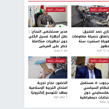
تصريحات خاصة
تصريحات خاصة
ازي حمد للشرق:
مدير مستشفى النجاح: :
لاتفاق حصيلة مفاوضات
نقل أجهزة غسيل الكلى
ويلة استمرت ستة
دون تجهيزات متكاملة
هور
خطر على المرضى
1 ثانية
منذ 2 ساعة
تصريحات خاصة
تصريحات خاصة
لرجوب: لا مستقبل
الخضور: نجاح تجربة
لنظام السياسي
امتحان التربية الإسلامية
لفلسطيني دون
يمهد للتوسع إلكترونيًا
نتخابات ديمقراطية
1 شهر ago
ذ ساعة