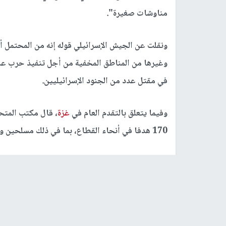
مناوشات صغيرة".
ونقلت عن الجيش الإسرائيلي قوله إنه من المحتمل أن
وغيرها من المناطق المخفية من أجل تنفيذ حرب عصا
في مقتل عدد من الجنود الإسرائيليين.
وفيما يتعلق بالتقدم العام في
غزة
، قال مكتب المتح
170 هدفا في أنحاء القطاع، بما في ذلك مسلحين ومنشآت عسكرية ومرافق تخزين أسلحة وبنية تحتية لحماس.
وأضاف: "تم استهداف العديد من مواقع البنية التحت
جانب مرافق تخزين أسلحة إضافية".