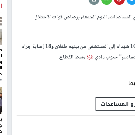
أ
منتظري المساعدات، اليوم الجمعة، برصاص قوات الاحتلال
وأعلن مصدر طبي في مستشفى العودة، عن وصول 10 شهداء إلى المستشفى من بينهم طفلان و18 إصابة جراء
ط
ل
نتساريم" جنوب وادي
غزة
وسط القطاع.
و
ا
ح
من
بط
و المساعدات
ج
د