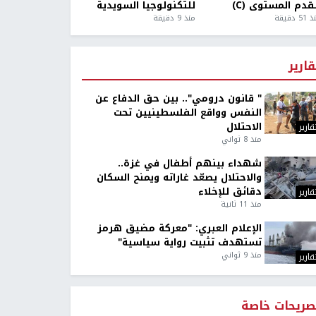
قدم المستوى (C)
للتكنولوجيا السويدية
5 دقيقة
منذ 9 دقيقة
قارير
" قانون درومي".. بين حق الدفاع عن
النفس وواقع الفلسطينيين تحت
الاحتلال
قارير
منذ 8 ثواني
شهداء بينهم أطفال في غزة..
والاحتلال يصعّد غاراته ويمنح السكان
دقائق للإخلاء
قارير
منذ 11 ثانية
الإعلام العبري: "معركة مضيق هرمز
تستهدف تثبيت رواية سياسية"
منذ 9 ثواني
قارير
صريحات خاصة