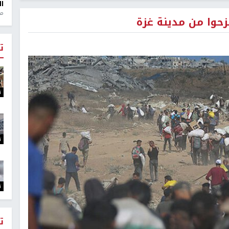
ال
منذ 1
ت
ت
ت
ت
ت