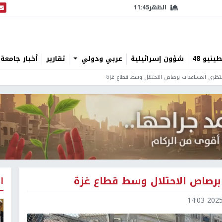
الظهر
11:45
البث
نيو 48
شؤون إسرائيلية
عربي ودولي
تقارير
أخبار جامعة 
ا
2025-0