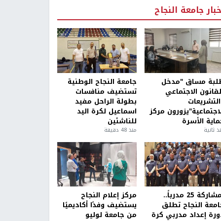
خبار جامعة النجاح
لبة مساق "مدخل
جامعة النجاح الوطنية
لقانون الاجتماعي
تستضيف منافسات
التشريعات
بطولة الراحل مفيد
لاجتماعية"يزورون مركز
اسماعيل لكرة اليد
ماية الأسرة
للناشئين
ذ ثانية
منذ 48 دقيقة
بمشاركة 25 مدرباً..
مركز إعلام النجاح
امعة النجاح تطلق
يستضيف وفدًا أكاديميًا
ورة إعداد مدربي كرة
من جامعة لوليو