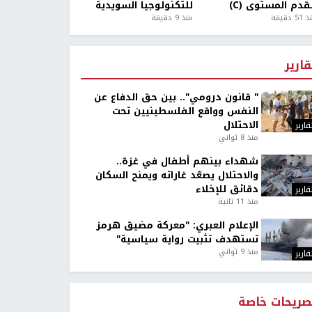
قدم المستوى (C)
للتكنولوجيا السويدية
5 دقيقة
منذ 9 دقيقة
قارير
" قانون درومي".. بين حق الدفاع عن
النفس وواقع الفلسطينيين تحت
الاحتلال
قارير
منذ 8 ثواني
شهداء بينهم أطفال في غزة..
والاحتلال يصعّد غاراته ويمنح السكان
دقائق للإخلاء
قارير
منذ 11 ثانية
الإعلام العبري: "معركة مضيق هرمز
تستهدف تثبيت رواية سياسية"
منذ 9 ثواني
قارير
صريحات خاصة