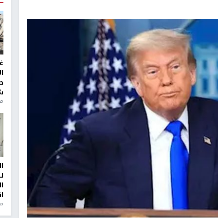
غ
ا
ط
ش
منذ 2
ا
ل
ا
ا
من