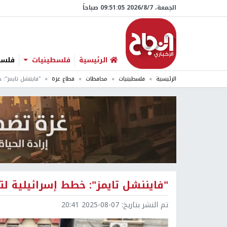
الجمعة، 7/‏8/‏2026 09:51:06 صباحاً
الرئيسية
فلسطينيات
فلسطي
الرئيسية
فلسطينيات
محافظات
قطاع غزة
"فايننشل تايمز":
"فايننشل تايمز": خطط إسرائيلية ل
تم النشر بتاريخ:
2025-08-07 20:41