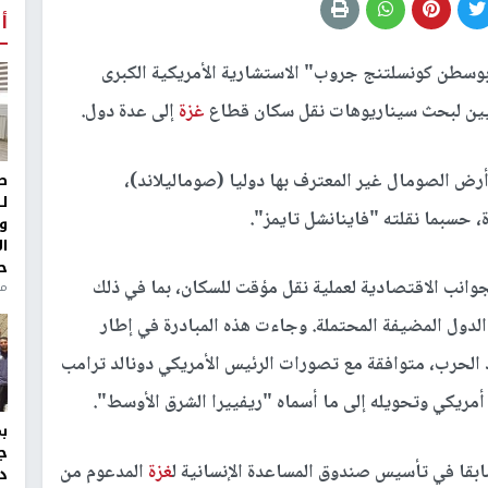
أ
سطن كونسلتنج جروب" الاستشارية الأمريكية الكبرى
يين لبحث سيناريوهات نقل سكان قطاع
غزة
إلى عدة دول.
رض الصومال غير المعترف بها دوليا (صوماليلاند)،
ط
ل
ة، حسبما نقلته "فاينانشل تايمز".
و
ا
ح
 في مارس 2025 ركزت على الجوانب الاقتصادية لعملية نقل مؤقت للسكان، بما في ذلك
من
الدول المضيفة المحتملة. وجاءت هذه المبادرة في إطار
الحرب، متوافقة مع تصورات الرئيس الأمريكي دونالد ترامب
مريكي وتحويله إلى ما أسماه "ريفييرا الشرق الأوسط".
ج
قا في تأسيس صندوق المساعدة الإنسانية ل
غزة
المدعوم من
د