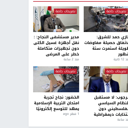
تصريحات خاصة
تصريحات خاصة
ازي حمد للشرق:
مدير مستشفى النجاح: :
لاتفاق حصيلة مفاوضات
نقل أجهزة غسيل الكلى
ويلة استمرت ستة
دون تجهيزات متكاملة
هور
خطر على المرضى
1 ثانية
منذ 2 ساعة
تصريحات خاصة
تصريحات خاصة
لرجوب: لا مستقبل
الخضور: نجاح تجربة
لنظام السياسي
امتحان التربية الإسلامية
لفلسطيني دون
يمهد للتوسع إلكترونيًا
نتخابات ديمقراطية
1 شهر ago
ذ ساعة