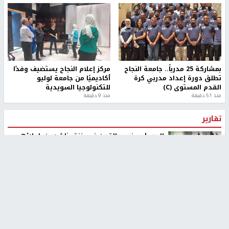
بمشاركة 25 مدرباً.. جامعة النجاح
مركز إعلام النجاح يستضيف وفدًا
تطلق دورة إعداد مدربي كرة
أكاديميًا من جامعة لوليو
القدم المستوى (C)
للتكنولوجيا السويدية
منذ 51 دقيقة
منذ 9 دقيقة
تقارير
بالصور| مرضى عالقون في غزة يناشدون بإجلائهم
العاجل مع انهيار النظام الصحي
منذ 3 دقيقة
تقارير
" قانون درومي".. بين حق الدفاع عن النفس وواقع
الفلسطينيين تحت الاحتلال
منذ 8 ثواني
تقارير
شهداء بينهم أطفال في غزة.. والاحتلال يصعّد