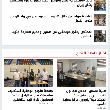
قائد «سنتكوم» يصل إسرائيل لبحث تطورات غزة والتنسيق
بشأن إيران
إصابة 6 مواطنين خلال هجوم لمستوطنين في واد الرخيم
جنوب الخليل
الاحتلال يحتجز مواطنين من طمون ومخيم الفارعة جنوب
طوباس
أخبار جامعة النجاح
طلبة مساق "مدخل للقانون
جامعة النجاح الوطنية تستضيف
الاجتماعي والتشريعات
منافسات بطولة الراحل مفيد
الاجتماعية"يزورون مركز حماية
اسماعيل لكرة اليد للناشئين
الأسرة
منذ 48 دقيقة
منذ ثانية