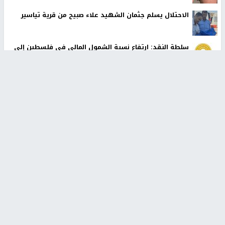
الاحتلال يسلم جثمان الشهيد علاء صبيح من قرية تياسير
سلطة النقد: ارتفاع نسبة الشمول المالي في فلسطين إلى
73% منتصف عام 2026
الشرطة الفلسطينية: القبض على كافة المشتبه بارتكابهم
جريمة القتل في رام الله
لجنة الانتخابات المركزية توقّع اتفاقية مع UNDP لتعزيز
الجاهزية لانتخابات 2026
رابطة العالم الإسلامي تدين تواصل انتهاكات الاحتلال في
قطاع غزة
أخبار جامعة النجاح