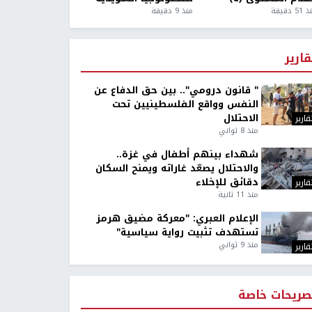
5 دقيقة
منذ 9 دقيقة
قارير
" قانون درومي".. بين حق الدفاع عن
النفس وواقع الفلسطينيين تحت
الاحتلال
قارير
منذ 8 ثواني
شهداء بينهم أطفال في غزة..
والاحتلال يصعّد غاراته ويمنح السكان
دقائق للإخلاء
قارير
منذ 11 ثانية
الإعلام العبري: "معركة مضيق هرمز
تستهدف تثبيت رواية سياسية"
منذ 9 ثواني
قارير
صريحات خاصة