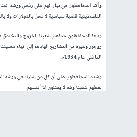
وأكد المحافظون في بيان لهم على رفض ورشة المنا
الفلسطينية قضية سياسية لا تحل بالدولارات ولا بالو
ودعا المحافظون جماهير شعبنا للخروج والتخندق ض
روجرز وغيره من المشاريع الهادفة إلى انهاء قضيتن
الماضي عام 1954م.
وشدد المحافظون على أن كل من شارك في ورشة الم
لفظهم شعبنا وهم لا يمثلون إلا أنفسهم.
بدوره اعتبر محافظ المنطقة الوسطى الدكتور عبد ال
الفلسطينية، مضيفاً، أن هذه الورشة ولدت ميتة ولن