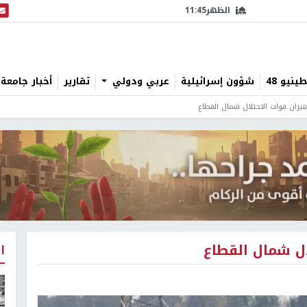
الظهر
11:45
البث
نيو 48
شؤون إسرائيلية
عربي ودولي
تقارير
أخبار جامعة 
ا