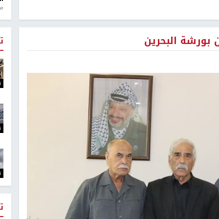
منذ 1
 بورشة البحرين
ت
ت
ت
ت
ت