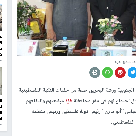
غ
ا
ط
ش
منذ 2
حافظو غزة
لجنوبية ورشة البحرين حلقة من حلقات النكبة الفلسطينية
ا
غزة
مبايعتهم والتفافهم
ل
 عباس "أبو مازن" رئيس دولة فلسطين ورئيس منظمة
ا
ا
الفلسطيني .
من