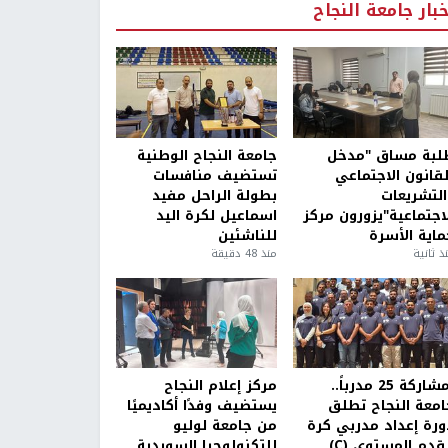
خبار جامعة النجاح
لبة مساق "مدخل
جامعة النجاح الوطنية
لقانون الاجتماعي
تستضيف منافسات
التشريعات
بطولة الراحل مفيد
لاجتماعية"يزورون مركز
اسماعيل لكرة اليد
ماية الأسرة
للناشئين
ذ ثانية
منذ 48 دقيقة
بمشاركة 25 مدرباً..
مركز إعلام النجاح
امعة النجاح تطلق
يستضيف وفدًا أكاديميًا
ورة إعداد مدربي كرة
من جامعة لوليو
قدم المستوى (C)
للتكنولوجيا السويدية