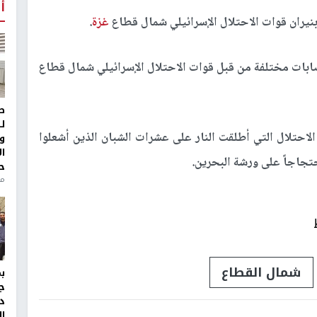
أ
غزة
.
ط
ل
احتلال التي أطلقت النار على عشرات الشبان الذين أشعلوا
و
ا
جاجاً على ورشة البحرين.
ح
من
شمال القطاع
ج
د
ال