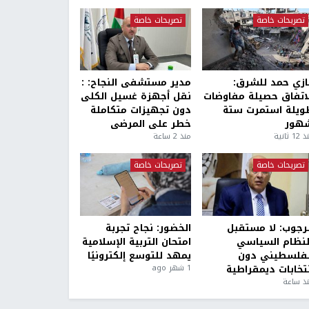
تصريحات خاصة
تصريحات خاصة
ازي حمد للشرق:
مدير مستشفى النجاح: :
لاتفاق حصيلة مفاوضات
نقل أجهزة غسيل الكلى
ويلة استمرت ستة
دون تجهيزات متكاملة
هور
خطر على المرضى
1 ثانية
منذ 2 ساعة
تصريحات خاصة
تصريحات خاصة
لرجوب: لا مستقبل
الخضور: نجاح تجربة
لنظام السياسي
امتحان التربية الإسلامية
لفلسطيني دون
يمهد للتوسع إلكترونيًا
نتخابات ديمقراطية
1 شهر ago
ذ ساعة