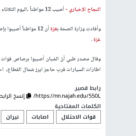
النجاح الإخباري -
أصيب 12 مواطناً ،اليوم الثلاثاء بنيران قوات الاحتلال الإسرائيلي شمال قطاع
وأفادت وزارة الصحة ب
غزة
أن 12 مواطناً أصيبوا بإصابات مختلفة من قبل قوات الاحتلال الإسرائيلي شمال قطاع
غزة
.
وقال مصدر طبي أنّ الشبان أصيبوا برصاص قوات ال
اطارات السيارات قرب حاجز ايرز شمال القطاع، احت
رابط قصير
https://nn.najah.edu/550L/
إنسخ الرابط
الكلمات المفتاحية
قوات الاحتلال
اصابات
نيران