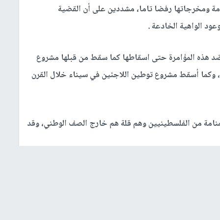
مة ومخرجاتها رفضا تاما، مشددين على أن القضية
عود الواهية الخادعة .
د هذه المؤامرة حتى اسقاطها كما سقط من قبلها مشروع
ا، وكما أسقط مشروع توطين اللاجئين في سيناء خلال القرن
نامة من الفلسطينيين وهم قلة هم خارج الصف الوطني، وقد
له ابو سمهدانة ورشة البحرين وصفة لتصفية القضية
 يكتب لها
النجاح
في ظل الاجماع الفلسطيني الرافض لها .