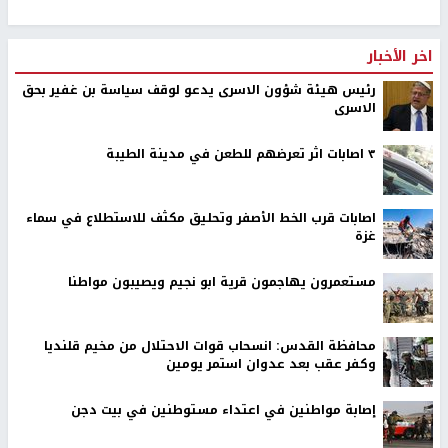
اخر الأخبار
رئيس هيئة شؤون الاسرى يدعو لوقف سياسة بن غفير بحق
الاسرى
٣ اصابات اثر تعرضهم للطعن في مدينة الطيبة
اصابات قرب الخط الأصفر وتحليق مكثف للاستطلاع في سماء
غزة
مستعمرون يهاجمون قرية ابو نجيم ويصيبون مواطنا
محافظة القدس: انسحاب قوات الاحتلال من مخيم قلنديا
وكفر عقب بعد عدوان استمر يومين
إصابة مواطنين في اعتداء مستوطنين في بيت دجن