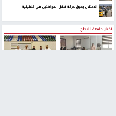
الاحتلال يعيق حركة تنقل المواطنين في قلقيلية
أخبار جامعة النجاح
طلبة مساق "مدخل للقانون
جامعة النجاح الوطنية تستضيف
الاجتماعي والتشريعات
منافسات بطولة الراحل مفيد
الاجتماعية"يزورون مركز حماية
اسماعيل لكرة اليد للناشئين
الأسرة
منذ 48 دقيقة
منذ ثانية