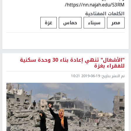
https://nn.najah.edu/53RM/
الكلمات المفتاحية
مصر
سيناء
حماس
غزة
"الأشغال" تنهي إعادة بناء 30 وحدة سكنية
للفقراء بغزة
تم النشر بتاريخ:
2019-06-19 10:21