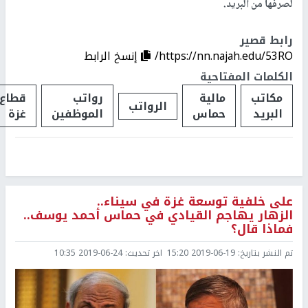
لصرفها من البريد.
رابط قصير
https://nn.najah.edu/53RO/
إنسخ الرابط
الكلمات المفتاحية
مكاتب
مالية
رواتب
قطاع
الرواتب
البريد
حماس
الموظفين
غزة
على خلفية توسعة غزة في سيناء..
الزهار يهاجم القيادي في حماس أحمد يوسف..
فماذا قال؟
تم النشر بتاريخ:
2019-06-19 15:20
اخر تحديث:
2019-06-24 10:35