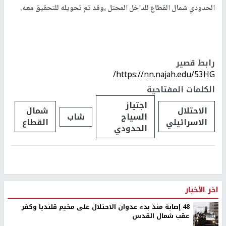
الحدودي شمال القطاع للداخل المحتل ،وقد تم تحويله للتحقيق معه.
رابط قصير
https://nn.najah.edu/53HG/
الكلمات المفتاحية
اجتياز
الاحتلال
شمال
السياج
شاب
الاسرائيلي
القطاع
الحدودي
اخر الأخبار
48 إصابة منذ بدء عدوان الاحتلال على مخيم قلنديا وكفر
عقب شمال القدس