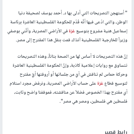
" أستهجن التصريحات التي أدلى بها د. أحمد يوسف لصحيفة دنيا
الوطن، والتي ادّعى فيها أنَّه قُدّم للحكومة الفلسطينية العاشرة برئاسة
إسماعيل هنية مشروع بتوسيع
غزة
في الأراضي المصرية، وأنَّني بوصفي
وزيراً للخارجية الفلسطينية آنذاك قمت بنقل هذا المقترح إلى مصر.
إنَّ هذه التصريحات لا أساس لها من الصحة بتاتاً، وهذه التصريحات
تتساوق مع روايات إعلامية كاذبة، وإنَّ الحكومة الفلسطينية العاشرة
وحركة حماس لم تناقش في أيّ من جلساتها أو أروقتها أيَّ مقترح
لتوسيع قطاع
غزة
على حساب الأراضي المصرية، ونرفض مجرد استلام
أي مقترح بهذا الخصوص فضلاً عن مناقشته، فموقفنا واضح وثابت،
فلسطين هي فلسطين، ومصر هي مصر".
رابط قصير