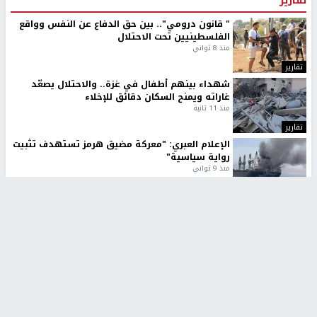
" قانون درومي".. بين حق الدفاع عن النفس وواقع
الفلسطينيين تحت الاحتلال
منذ 8 ثواني
تقارير
شهداء بينهم أطفال في غزة.. والاحتلال يصعّد
غاراته ويمنح السكان دقائق للإخلاء
منذ 11 ثانية
تقارير
الإعلام العبري: "معركة مضيق هرمز تستهدف تثبيت
رواية سياسية"
منذ 9 ثواني
تقارير
تصريحات خاصة
تصريحات خاصة
تصريحات خاصة